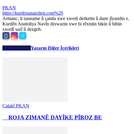
PKAN
https://kurdenanatolien.com%20
Armanc, li nasname û çanda xwe xwedi derketin û dane jîyandin e.
Kurdên Anatoliya Navîn dixwazin xwe bi rêxistin bikin û bibin
xwedî sazî û dezgeh.
İlgili Haberler
Yazarın Diğer İçerikleri
Çalakî PKAN
ROJA ZIMANÊ DAYÎKE PÎROZ BE