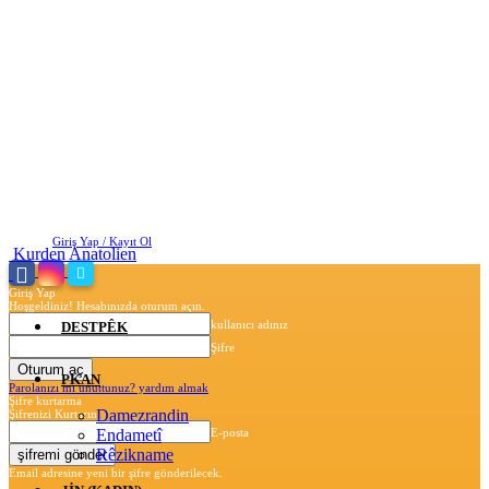
Cuma, Ağustos 7, 2026
Giriş Yap / Kayıt Ol
Kurden Anatolien
Giriş Yap
Hoşgeldiniz! Hesabınızda oturum açın.
kullanıcı adınız
DESTPÊK
Şifre
PKAN
Parolanızı mı unuttunuz? yardım almak
Şifre kurtarma
Damezrandin
Şifrenizi Kurtarın
Endametî
E-posta
Rêzikname
Email adresine yeni bir şifre gönderilecek.