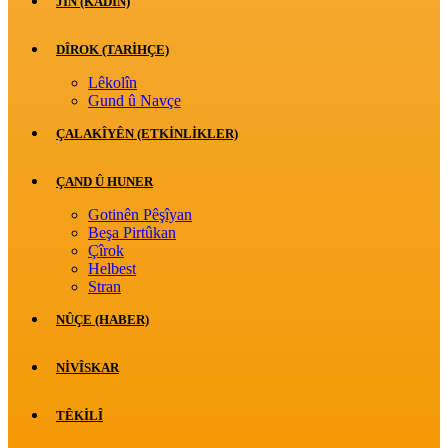
JİN (KADIN)
DÎROK (TARİHÇE)
Lêkolîn
Gund û Navçe
ÇALAKÎYÊN (ETKINLIKLER)
ÇAND Û HUNER
Gotinên Pêşîyan
Beşa Pirtûkan
Çîrok
Helbest
Stran
NÛÇE (HABER)
NIVÎSKAR
TÊKILÎ