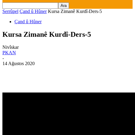
Serrûpel
Çand û Hûner
Kursa Zimanê Kurdî-Ders-5
Çand û Hûner
Kursa Zimanê Kurdî-Ders-5
Nivîskar
PKAN
-
14 Ağustos 2020