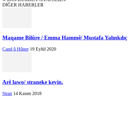
DİĞER HABERLER
Maqame Bilûre / Emma Hammê/ Mustafa Yalınkılıç
Çand û Hûner
19 Eylül 2020
Arê lawo/ straneke kevin.
Stran
14 Kasım 2018