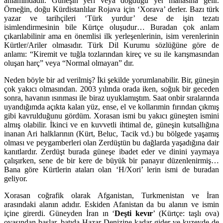
anlamındadır. Güneşin yeri veya doğduğu yer manasına gelir.
Örneğin, doğu Kürdistanlılar Rojava için ‘Xorava’ derler. Bazı türk
yazar ve tarihçileri ‘Türk yurdur’ dese de işin tezatı
isimlendirmesinin bile Kürtçe oluşudur… Buradan çok anlam
çıkarılabilinir ama en önemlisi ilk yerleşenlerinin, isim verenlerinin
Kürtler/Ariler olmasıdır. Türk Dil Kurumu sözlüğüne göre de
anlamı: “Kiremit ve tuğla tozlarından kireç ve su ile karışmasından
oluşan harç” veya “Normal olmayan” dır.
Neden böyle bir ad verilmiş? İki şekilde yorumlanabilir. Bir, güneşin
çok yakıcı olmasından. 2003 yılında orada iken, soğuk bir geceden
sonra, havanın ısınması ile biraz uyuklamıştım. Saat onbir sıralarında
uyandığımda açıkta kalan yüz, ense, el ve kollarımin fırından çıkmış
gibi
kavrulduğunu gördüm.
Xorasan ismi bu yakıcı güneşten ismini
almış olabilir. İkinci ve en kuvvetli ihtimal de, güneşin kutsallığına
inanan Ari halklarının (Kürt, Beluc, Tacik vd.) bu bölgede yaşamış
olması ve peygamberleri olan Zerdüştün bu dağlarda yaşadığına dair
kanıtlardır. Zerdüşt burada güneşe ibadet eder ve dinini yaymaya
çalışırken, sene de bir kere de büyük bir panayır düzenlenirmiş…
Bana göre Kürtlerin ataları olan ‘H/Xori’ lerin ismi de buradan
geliyor.
Xorasan coğrafik olarak Afganistan, Turkmenistan ve İran
arasındaki alanın adıdır. Eskiden Afanistan da bu alanın ve ismin
içine girerdi. Güneyden İran ın ‘
Deşti kevır
’ (Kürtçe: taşlı ova)
ovasından başlar, batıda Hazar Denizine kadar gider ve kuzeyde de