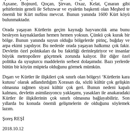
Aşxane, Bojnurd, Qoçan, Şirvan, Oxaz, Kelat, Çınaran gibi
şehirlerinin geneli ile Sebzıwar ve eyaletin başkenti olan Meşhed te
önemli bir Kürt nufüsu mevcut. Bunun yanında 1600 Kürt köyü
bulunmaktadır.
Orada yaşayan Kürtlerin geçim kaynağı hayvancılık ama bunu
besleyen kaynaklardan hemen hemen yoksun. Çünkü çok kurak bir
bölge. Bunun yanında suyun olduğu bölgelerde pirinç, buğday ve
arpa ekimi yapılıyor. Bu nedenle orada yaşayan halkımız çok fakir.
Devletin özel polıtıkaları da bu fakirliği derinleştiriyor ve insanlar
büyük metropollere göçetmek zorunda kalıyor. Bir diğer özel
politika da uyuşturcu maddelerin serbest dolaşımıdır. Bazı yerlerde
bütün bir köyün müptela olduğunu görmek mümkün.
Dışarı ve Kürtler ile ilişkileri çok sınırlı olan bölgeyi ‘Kürtlerin kara
kutusu’ olarak adlandırdığım Xorasan da, sözlü kültür çok gelişkin
olmasına rağmen siyasi kültür çok geri. Bunun nedeni kapalı
kalması, devletin asimilasyoncu yaklaşımı, yasakları ile anakaradaki
Kürtler ile ilişkilerinin çok sınırlı olmasına bağlayabiliriz. Son
yıllarda bu konuda önemli gelişmelerin de olduğunu söylemek
lazım.
Şoreş REŞİ
2018.10.12