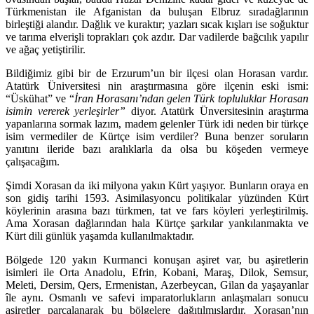
Türkmenistan ile Afganistan da buluşan Elbruz sıradağlarının
birleştiği alandır. Dağlık ve kuraktır; yazları sıcak kışları ise soğuktur
ve tarıma elverişli toprakları çok azdır.
Dar vadilerde bağcılık yapılır
ve ağaç yetiştirilir.
Bildiğimiz gibi bir de Erzurum’un bir ilçesi olan Horasan vardır.
Atatürk Üniversitesi nin araştırmasına göre ilçenin eski ismi:
“Üskühat” ve “
İran Horasanı’ndan gelen Türk topluluklar Horasan
isimin vererek yerleşirler”
diyor. Atatürk Ünversitesinin araştırma
yapanlarına sormak lazım, madem gelenler Türk idi neden bir türkçe
isim vermediler de Kürtçe isim verdiler? Buna benzer soruların
yanıtını ileride bazı aralıklarla da olsa bu köşeden vermeye
çalışacağım.
Şimdi Xorasan da iki milyona yakın Kürt yaşıyor. Bunların oraya en
son gidiş tarihi 1593. Asimilasyoncu politikalar yüzünden Kürt
köylerinin arasına bazı türkmen, tat ve fars köyleri yerleştirilmiş.
Ama Xorasan dağlarından hala Kürtçe şarkılar yankılanmakta ve
Kürt dili günlük yaşamda kullanılmaktadır.
Bölgede 120 yakın Kurmanci konuşan aşiret var, bu aşiretlerin
isimleri ile Orta Anadolu, Efrin, Kobani, Maraş, Dilok, Semsur,
Meleti, Dersim, Qers, Ermenistan, Azerbeycan, Gilan da yaşayanlar
île aynı. Osmanl
ı ve safevi imparatorlukların anlaşmaları sonucu
aşiretler parçalanarak bu bölgelere dağıtılmışlardır. Xorasan’nın