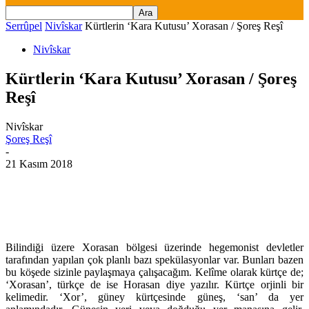
Serrûpel
Nivîskar
Kürtlerin ‘Kara Kutusu’ Xorasan / Şoreş Reşî
Nivîskar
Kürtlerin ‘Kara Kutusu’ Xorasan / Şoreş
Reşî
Nivîskar
Şoreş Reşî
-
21 Kasım 2018
Bilindiği üzere Xorasan bölgesi üzerinde hegemonist devletler
tarafından yapılan çok planlı bazı spekülasyonlar var. Bunları bazen
bu köşede sizinle paylaşmaya çalışacağım. Kelîme olarak kürtçe de;
‘Xorasan’, türkçe de ise Horasan diye yazılır. Kürtçe orjinli bir
kelimedir. ‘Xor’, güney kürtçesinde güneş, ‘san’ da yer