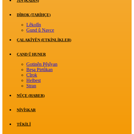
JİN (KADIN)
DÎROK (TARİHÇE)
Lêkolîn
Gund û Navçe
ÇALAKÎYÊN (ETKINLIKLER)
ÇAND Û HUNER
Gotinên Pêşîyan
Beşa Pirtûkan
Çîrok
Helbest
Stran
NÛÇE (HABER)
NIVÎSKAR
TÊKILÎ