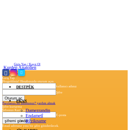
Cuma, Ağustos 7, 2026
Giriş Yap / Kayıt Ol
Kurden Anatolien
Giriş Yap
Hoşgeldiniz! Hesabınızda oturum açın.
kullanıcı adınız
DESTPÊK
Şifre
PKAN
Parolanızı mı unuttunuz? yardım almak
Şifre kurtarma
Damezrandin
Şifrenizi Kurtarın
Endametî
E-posta
Rêzikname
Email adresine yeni bir şifre gönderilecek.