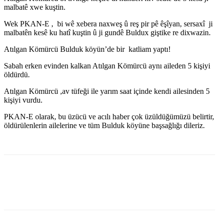
malbatê xwe kuştin.
Wek PKAN-E , bi wê xebera naxweş û reş pir pê êşîyan, sersaxî ji
malbatên kesê ku hatî kuştin û ji gundê Buldux giştike re dixwazin.
Atılgan Kömürcü Bulduk köyün’de bir katliam yaptı!
Sabah erken evinden kalkan Atılgan Kömürcü aynı aileden 5 kişiyi
öldürdü.
Atılgan Kömürcü ,av tüfeği ile yarım saat içinde kendi ailesinden 5
kişiyi vurdu.
PKAN-E olarak, bu üzücü ve acılı haber çok üzüldüğümüzü belirtir,
öldürülenlerin ailelerine ve tüm Bulduk köyüne başsağlığı dileriz.