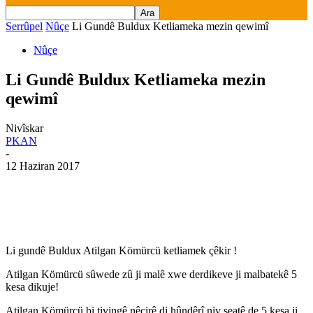
Serrûpel
Nûçe
Li Gundê Buldux Ketliameka mezin qewimî
Nûçe
Li Gundê Buldux Ketliameka mezin
qewimî
Nivîskar
PKAN
-
12 Haziran 2017
Li gundê Buldux Atilgan Kömürcü ketliamek çêkir !
Atilgan Kömürcü sûwede zû ji malê xwe derdikeve ji malbatekê 5
kesa dikuje!
Atilgan Kömürcü bi tivingê nêçirê di hûndêrî niv seatê de 5 kesa ji