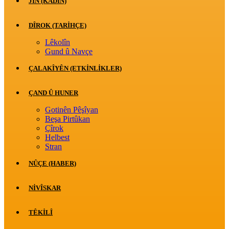
JİN (KADIN)
DÎROK (TARİHÇE)
Lêkolîn
Gund û Navçe
ÇALAKÎYÊN (ETKINLIKLER)
ÇAND Û HUNER
Gotinên Pêşîyan
Beşa Pirtûkan
Çîrok
Helbest
Stran
NÛÇE (HABER)
NIVÎSKAR
TÊKILÎ