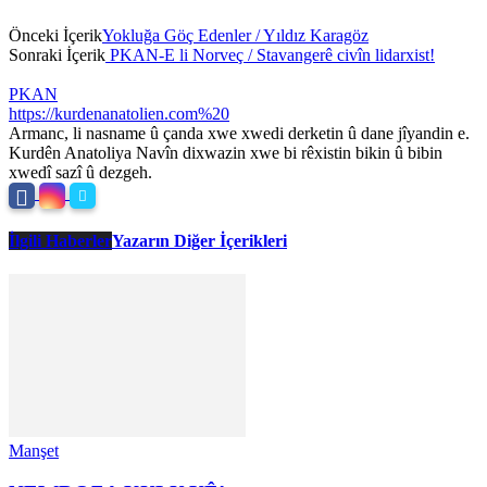
Önceki İçerik
Yokluğa Göç Edenler / Yıldız Karagöz
Sonraki İçerik
PKAN-E li Norveç / Stavangerê civîn lidarxist!
PKAN
https://kurdenanatolien.com%20
Armanc, li nasname û çanda xwe xwedi derketin û dane jîyandin e.
Kurdên Anatoliya Navîn dixwazin xwe bi rêxistin bikin û bibin
xwedî sazî û dezgeh.
İlgili Haberler
Yazarın Diğer İçerikleri
Manşet