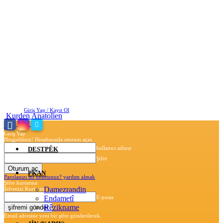
Perşembe, Ağustos 6, 2026
Giriş Yap / Kayıt Ol
Kurden Anatolien
Giriş Yap
Hoşgeldiniz! Hesabınızda oturum açın.
kullanıcı adınız
DESTPÊK
Şifre
PKAN
Parolanızı mı unuttunuz? yardım almak
Şifre kurtarma
Damezrandin
Şifrenizi Kurtarın
Endametî
E-posta
Rêzikname
Email adresine yeni bir şifre gönderilecek.