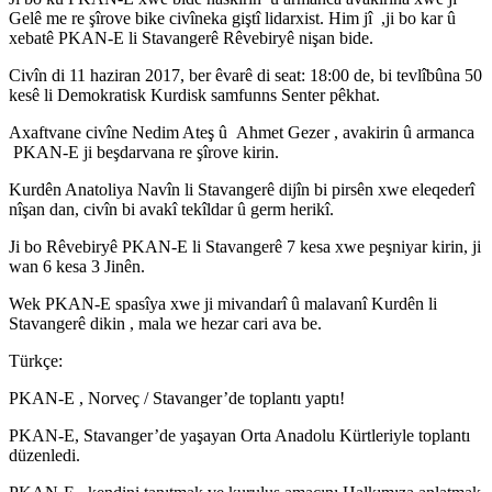
Gelê me re şîrove bike civîneka giştî lidarxist. Him jî ,ji bo kar û
xebatê PKAN-E li Stavangerê Rêvebiryê nişan bide.
Civîn di 11 haziran 2017, ber êvarê di seat: 18:00 de, bi tevlîbûna 50
kesê li Demokratisk Kurdisk samfunns Senter pêkhat.
Axaftvane civîne Nedim Ateş û Ahmet Gezer , avakirin û armanca
PKAN-E ji beşdarvana re şîrove kirin.
Kurdên Anatoliya Navîn li Stavangerê dijîn bi pirsên xwe eleqederî
nîşan dan, civîn bi avakî tekîldar û germ herikî.
Ji bo Rêvebiryê PKAN-E li Stavangerê 7 kesa xwe peşniyar kirin, ji
wan 6 kesa 3 Jinên.
Wek PKAN-E spasîya xwe ji mivandarî û malavanî Kurdên li
Stavangerê dikin , mala we hezar cari ava be.
Türkçe:
PKAN-E , Norveç / Stavanger’de toplantı yaptı!
PKAN-E, Stavanger’de yaşayan Orta Anadolu Kürtleriyle toplantı
düzenledi.