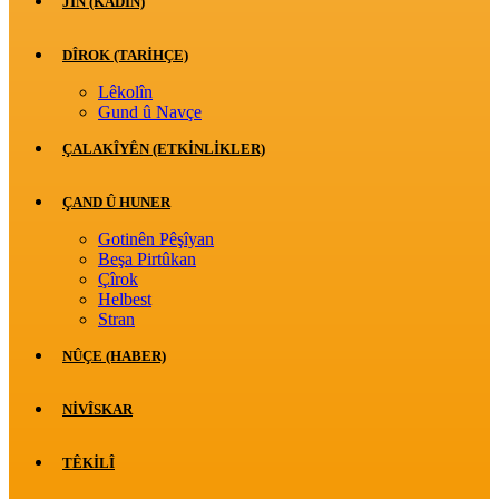
JİN (KADIN)
DÎROK (TARİHÇE)
Lêkolîn
Gund û Navçe
ÇALAKÎYÊN (ETKINLIKLER)
ÇAND Û HUNER
Gotinên Pêşîyan
Beşa Pirtûkan
Çîrok
Helbest
Stran
NÛÇE (HABER)
NIVÎSKAR
TÊKILÎ