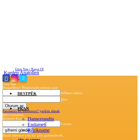
Cuma, Ağustos 7, 2026
Giriş Yap / Kayıt Ol
Kurden Anatolien
Giriş Yap
Hoşgeldiniz! Hesabınızda oturum açın.
kullanıcı adınız
DESTPÊK
Şifre
PKAN
Parolanızı mı unuttunuz? yardım almak
Şifre kurtarma
Damezrandin
Şifrenizi Kurtarın
Endametî
E-posta
Rêzikname
Email adresine yeni bir şifre gönderilecek.