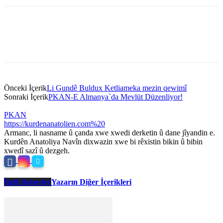
Önceki İçerik
Li Gundê Buldux Ketliameka mezin qewimî
Sonraki İçerik
PKAN-E Almanya`da Mevlüt Düzenliyor!
PKAN
https://kurdenanatolien.com%20
Armanc, li nasname û çanda xwe xwedi derketin û dane jîyandin e.
Kurdên Anatoliya Navîn dixwazin xwe bi rêxistin bikin û bibin
xwedî sazî û dezgeh.
İlgili Haberler
Yazarın Diğer İçerikleri