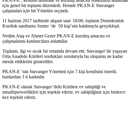
PKAN-E , kendini tanıtmak ve kuruluş amacını Halkımıza anlatmak
için genel bir toplantı düzenledi. Hemde PKAN-E Stavanger
çalışmaları için bir Yönetim seçmek.
11 haziran 2017 tarihinde akşam saat: 18:00, toplantı Demokratisk
Kurdisk samfunns Senter ‘de 50 kişi’nin katılımıyla gerçekleşti.
Nedim Ataş ve Ahmet Gezer PKAN-E kuruluş amacını ve
çalışmalarını katılımcılara anlattıllar.
Toplantı, ilgi ve sıcak bir ortamda devam etti. Stavanger’de yaşayan
Orta Anadolu Kürtleri sordukları sorularıyla bu oluşumu ne kadar
merak ettiklerini gösterdiler.
PKAN-E ‘nin Stavanger Yönetimi için 7 kişi kendisini önerdi,
bunlardan 3 ü kadındır.
PKAN-E olarak Stavanger’deki Kürtlere ev sahipliği ve
misafirperwerlikleri için teşekür ederiz, ev sahipliğiniz için binlerce
kez teşekür ederiz.