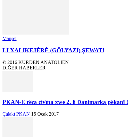
Manşet
LI XALIKEJÊRÊ (GÖLYAZI) ŞEWAT!
© 2016 KURDEN ANATOLIEN
DİĞER HABERLER
PKAN-E rêza civîna xwe 2. li Danimarka pêkanî !
Çalakî PKAN
15 Ocak 2017