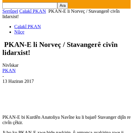
Serrûpel
Çalakî PKAN
PKAN-E li Norveç / Stavangerê civîn
lidarxist!
Çalakî PKAN
Nûçe
PKAN-E li Norveç / Stavangerê civîn
lidarxist!
Nivîskar
PKAN
-
13 Haziran 2017
PKAN-E bi Kurdên Anatoliya Navîne ku li bajarê Stavanger dijîn re
civîn çêkir.
Ji bo ku PKAN-E xwe bide naskirin û armanca avakirina xwe ji