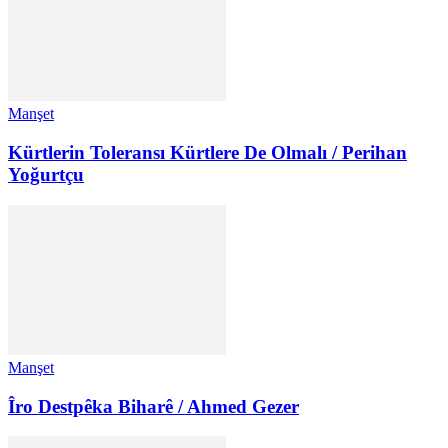
Manşet
Kürtlerin Toleransı Kürtlere De Olmalı / Perihan
Yoğurtçu
Manşet
Îro Destpêka Biharê / Ahmed Gezer