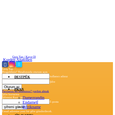
Perşembe, Ağustos 6, 2026
Giriş Yap / Kayıt Ol
Kurden Anatolien
Giriş Yap
Hoşgeldiniz! Hesabınızda oturum açın.
kullanıcı adınız
DESTPÊK
Şifre
PKAN
Parolanızı mı unuttunuz? yardım almak
Şifre kurtarma
Damezrandin
Şifrenizi Kurtarın
Endametî
E-posta
Rêzikname
Email adresine yeni bir şifre gönderilecek.