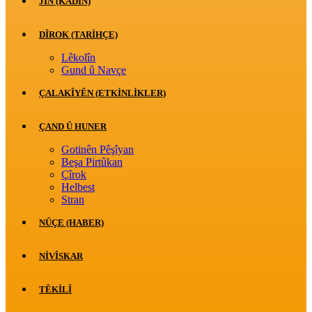
JİN (KADIN)
DÎROK (TARİHÇE)
Lêkolîn
Gund û Navçe
ÇALAKÎYÊN (ETKINLIKLER)
ÇAND Û HUNER
Gotinên Pêşîyan
Beşa Pirtûkan
Çîrok
Helbest
Stran
NÛÇE (HABER)
NIVÎSKAR
TÊKILÎ