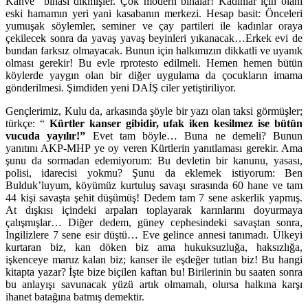
Kahve” binası dikmişler. Çok modern binalar! Kadınlar için olanı
eski hamamın yeri yani kasabanın merkezi. Hesap basit: Önceleri
yumuşak söylemler, seminer ve çay partileri ile kadınlar oraya
çekilecek sonra da yavaş yavaş beyinleri yıkanacak…Erkek evi de
bundan farksız olmayacak. Bunun için halkımızın dikkatli ve uyanık
olması gerekir! Bu evle rprotesto edilmeli. Hemen hemen bütün
köylerde yaygın olan bir diğer uygulama da çocukların imama
gönderilmesi. Şimdiden yeni DAİŞ ciler yetiştiriliyor.
Gençlerimiz, Kulu da, arkasında şöyle bir yazı olan taksi görmüşler;
türkçe: “
Kürtler kanser gibidir, ufak iken kesilmez ise bütün
vucuda yayılır!”
Evet tam böyle… Buna ne demeli? Bunun
yanıtını AKP-MHP ye oy veren Kürtlerin yanıtlaması gerekir. Ama
şunu da sormadan edemiyorum: Bu devletin bir kanunu, yasası,
polisi, idarecisi yokmu? Şunu da eklemek istiyorum: Ben
Bulduk’luyum, köyümüz kurtuluş savaşı sırasında 60 hane ve tam
44 kişi savaşta şehit düşümüş! Dedem tam 7 sene askerlik yapmış.
At dışkısı içindeki arpaları toplayarak karınlarını doyurmaya
çalışmışlar… Diğer dedem, güney cephesindeki savaştan sonra,
İngilizlere 7 sene esir düştü… Eve gelince annesi tanımadı. Ülkeyi
kurtaran biz, kan döken biz ama hukuksuzluğa, haksızlığa,
işkenceye maruz kalan biz; kanser ile eşdeğer tutlan biz! Bu hangi
kitapta yazar? İşte bize biçilen kaftan bu! Birilerinin bu saaten sonra
bu anlayışı savunacak yüzü artık olmamalı, olursa halkına karşı
ihanet batağına batmış demektir.