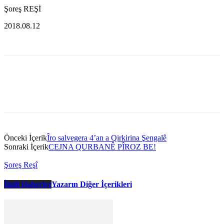
Şoreş REŞİ
2018.08.12
Önceki İçerik
Îro salvegera 4’an a Qirkirina Şengalê
Sonraki İçerik
CEJNA QURBANÊ PÎROZ BE!
Şoreş Reşî
İlgili Haberler
Yazarın Diğer İçerikleri