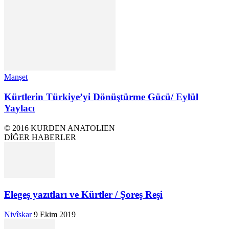
Manşet
Kürtlerin Türkiye’yi Dönüştürme Gücü/ Eylül
Yaylacı
© 2016 KURDEN ANATOLIEN
DİĞER HABERLER
Elegeş yazıtları ve Kürtler / Şoreş Reşi
Nivîskar
9 Ekim 2019