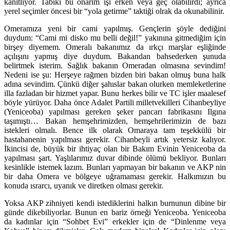
kanıtlıyor. Tabiki bu onarım işi erken veya geç olabilirdi; ayrıca
yerel seçimler öncesi bir “yola getirme” taktiği olrak da okunabilinir.
Omeramıza yeni bir cami yapılmış. Gençlerin şöyle dediğini
duydum: “Cami mi disko mu belli değil!” yakınına gitmediğim için
birşey diyemem. Omeralı bakanımız da ırkçı marşlar eşliğinde
açılışını yapmış diye duydum. Bakandan bahsederken şunuda
belirtmek isterim. Sağlık bakanın Omeradan olmasına sevindim!
Nedeni ise şu: Herşeye rağmen bizden biri bakan olmuş buna halk
adına sevindim. Çünkü diğer şahıslar bakan olurken memleketlerine
illa fazladan bir hizmet yapar. Bunu herkes bilir ve TC işler maalesef
böyle yürüyor. Daha önce Adalet Partili milletvekilleri Cihanbeyliye
(Yeniceoba) yapılması gereken şeker pancarı fabrikasını Ilgına
taşımıştı… Bakan hemşehrimizden, hemşehrilerimizin de bazı
istekleri olmalı. Bence ilk olarak Omaraya tam teşekkülü bir
hastahanenin yapılması gerekir. Cihanbeyli artık yetersiz kalıyor.
İkincisi de, büyük bir ihtiyaç olan bir Bakım Evinin Yeniceoba da
yapılması şart. Yaşlılarımız duvar dibinde ölümü bekliyor. Bunları
kesinlikle istemek lazım. Bunları yapmayan bir bakanın ve AKP nin
bir daha Omera ve bölgeye uğramaması gerekir. Halkımızın bu
konuda ısrarcı, uyanık ve diretken olması gerekir.
Yoksa AKP zihniyeti kendi istediklerini halkın burnunun dibine bir
günde dikebiliyorlar. Bunun en bariz örneği Yeniceoba. Yeniceoba
da kadınlar için “Sohbet Evi” erkekler için de “Dinlenme veya