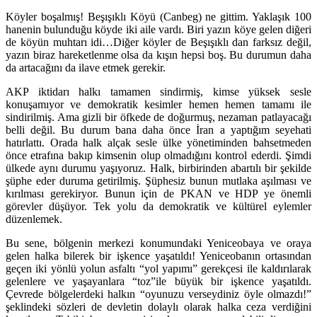
Köyler boşalmış! Beşışıklı Köyü (Canbeg) ne gittim. Yaklaşık 100
hanenin bulunduğu köyde iki aile vardı. Biri yazın köye gelen diğeri
de köyün muhtarı idi…Diğer köyler de Beşışıklı dan farksız değil,
yazın biraz hareketlenme olsa da kışın hepsi boş. Bu durumun daha
da artacağını da ilave etmek gerekir.
AKP iktidarı halkı tamamen sindirmiş, kimse yüksek sesle
konuşamıyor ve demokratik kesimler hemen hemen tamamı ile
sindirilmiş. Ama gizli bir öfkede de doğurmuş, nezaman patlayacağı
belli değil. Bu durum bana daha önce İran a yaptığım seyehati
hatırlattı. Orada halk alçak sesle ülke yönetiminden bahsetmeden
önce etrafına bakıp kimsenin olup olmadığını kontrol ederdi. Şimdi
ülkede aynı durumu yaşıyoruz. Halk, birbirinden abartılı bir şekilde
şüphe eder duruma getirilmiş. Şüphesiz bunun mutlaka aşılması ve
kırılması gerekiryor. Bunun için de PKAN ve HDP ye önemli
görevler düşüyor. Tek yolu da demokratik ve kültürel eylemler
düzenlemek.
Bu sene, bölgenin merkezi konumundaki Yeniceobaya ve oraya
gelen halka bilerek bir işkence yaşatıldı! Yeniceobanın ortasından
geçen iki yönlü yolun asfaltı “yol yapımı” gerekçesi ile kaldırılarak
gelenlere ve yaşayanlara “toz”ile büyük bir işkence yaşatıldı.
Çevrede bölgelerdeki halkın “oyunuzu verseydiniz öyle olmazdı!”
şeklindeki sözleri de devletin dolaylı olarak halka ceza verdiğini