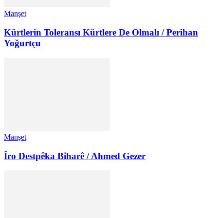
Manşet
Kürtlerin Toleransı Kürtlere De Olmalı / Perihan
Yoğurtçu
Manşet
Îro Destpêka Biharê / Ahmed Gezer