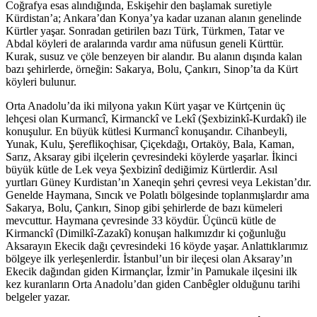
Coğrafya esas alındığında, Eskişehir den başlamak suretiyle
Kürdistan’a; Ankara’dan Konya’ya kadar uzanan alanın genelinde
Kürtler yaşar. Sonradan getirilen bazı Türk, Türkmen, Tatar ve
Abdal köyleri de aralarında vardır ama nüfusun geneli Kürttür.
Kurak, susuz ve çöle benzeyen bir alandır. Bu alanın dışında kalan
bazı şehirlerde, örneğin: Sakarya, Bolu, Çankırı, Sinop’ta da Kürt
köyleri bulunur.
Orta Anadolu’da iki milyona yakın Kürt yaşar ve Kürtçenin üç
lehçesi olan Kurmancî, Kirmanckî ve Lekî (Şexbizinkî-Kurdakî) ile
konuşulur. En büyük kütlesi Kurmancî konuşandır. Cihanbeyli,
Yunak, Kulu, Şereflikoçhisar, Çiçekdağı, Ortaköy, Bala, Kaman,
Sarız, Aksaray gibi ilçelerin çevresindeki köylerde yaşarlar. İkinci
büyük kütle de Lek veya Şexbizinî dediğimiz Kürtlerdir. Asıl
yurtları Güney Kurdistan’ın Xaneqin şehri çevresi veya Lekistan’dır.
Genelde Haymana, Sıncık ve Polatlı bölgesinde toplanmışlardır ama
Sakarya, Bolu, Çankırı, Sinop gibi şehirlerde de bazı kümeleri
mevcuttur. Haymana çevresinde 33 köydür. Üçüncü kütle de
Kirmanckî (Dimilkî-Zazakî) konuşan halkımızdır ki çoğunluğu
Aksarayın Ekecik dağı çevresindeki 16 köyde yaşar. Anlattıklarımız
bölgeye ilk yerleşenlerdir. İstanbul’un bir ileçesi olan Aksaray’ın
Ekecik dağından giden Kirmançlar, İzmir’in Pamukale ilçesini ilk
kez kuranların Orta Anadolu’dan giden Canbêgler olduğunu tarihi
belgeler yazar.