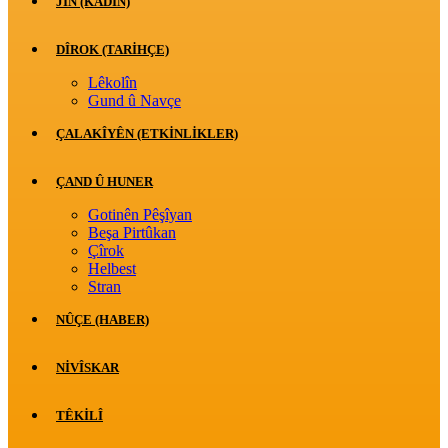
JİN (KADIN)
DÎROK (TARİHÇE)
Lêkolîn
Gund û Navçe
ÇALAKÎYÊN (ETKINLIKLER)
ÇAND Û HUNER
Gotinên Pêşîyan
Beşa Pirtûkan
Çîrok
Helbest
Stran
NÛÇE (HABER)
NIVÎSKAR
TÊKILÎ