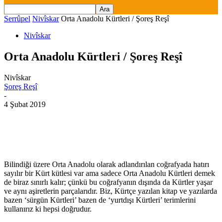
Serrûpel
Nivîskar
Orta Anadolu Kürtleri / Şoreş Reşî
Nivîskar
Orta Anadolu Kürtleri / Şoreş Reşî
Nivîskar
Şoreş Reşî
-
4 Şubat 2019
Bilindiği üzere Orta Anadolu olarak adlandırılan coğrafyada hatırı
sayılır bir Kürt kütlesi var ama sadece Orta Anadolu Kürtleri demek
de biraz sınırlı kalır; çünkü bu coğrafyanın dışında da Kürtler yaşar
ve aynı aşiretlerin parçalarıdır. Biz, Kürtçe yazılan kitap ve yazılarda
bazen ‘sürgün Kürtleri’ bazen de ‘yurtdışı Kürtleri’ terimlerini
kullanırız ki hepsi doğrudur.