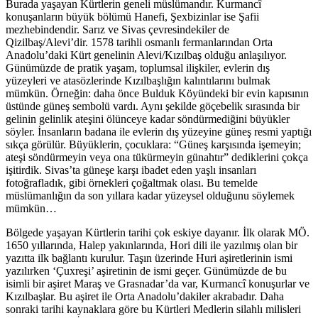
Burada yaşayan Kürtlerin geneli müslümandır. Kurmancî
konuşanların büyük bölümü Hanefi, Şexbizinlar ise Şafii
mezhebindendir. Sarız ve Sivas çevresindekiler de
Qizilbaş/Alevi’dir. 1578 tarihli osmanlı fermanlarından Orta
Anadolu’daki Kürt genelinin Alevi/Kızılbaş olduğu anlaşılıyor.
Günümüzde de pratik yaşam, toplumsal ilişkiler, evlerin dış
yüzeyleri ve atasözlerinde Kızılbaşlığın kalıntılarını bulmak
mümkün. Örneğin: daha önce Bulduk Köyündeki bir evin kapısının
üstünde güneş sembolü vardı. Aynı şekilde göçebelik sırasında bir
gelinin gelinlik ateşini ölünceye kadar söndürmediğini büyükler
söyler. İnsanların badana ile evlerin dış yüzeyine güneş resmi yaptığı
sıkça görülür. Büyüklerin, çocuklara: “Güneş karşısında işemeyin;
ateşi söndürmeyin veya ona tükürmeyin günahtır” dediklerini çokça
işitirdik. Sivas’ta güneşe karşı ibadet eden yaşlı insanları
fotoğrafladık, gibi örnekleri çoğaltmak olası. Bu temelde
müslümanlığın da son yıllara kadar yüzeysel olduğunu söylemek
mümkün…
Bölgede yaşayan Kürtlerin tarihi çok eskiye dayanır. İlk olarak MÖ.
1650 yıllarında, Halep yakınlarında, Hori dili ile yazılmış olan bir
yazıtta ilk bağlantı kurulur. Taşın üzerinde Huri aşiretlerinin ismi
yazılırken ‘Çuxreşi’ aşiretinin de ismi geçer. Günümüzde de bu
isimli bir aşiret Maraş ve Grasnadar’da var, Kurmancî konuşurlar ve
Kızılbaşlar. Bu aşiret ile Orta Anadolu’dakiler akrabadır. Daha
sonraki tarihi kaynaklara göre bu Kürtleri Medlerin silahlı milisleri