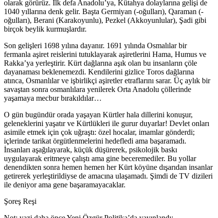
olarak görürüz. İlk defa Anadolu’ya, Kütahya dolaylarına gelişi de
1040 yıllarına denk gelir. Başta Germiyan (-oğulları), Qaraman (-
oğulları), Berani (Karakoyunlu), Pezkel (Akkoyunlular), Şadi gibi
birçok beylik kurmuşlardır.
Son gelişleri 1698 yılına dayanır. 1691 yılında Osmalılar bir
fermanla aşiret reislerini tutuklayarak aşiretlerini Hama, Humus ve
Rakka’ya yerleştirir. Kürt dağlarına aşık olan bu insanların çöle
dayanaması beklenemezdi. Kendilerini gizlice Toros dağlarına
atınca, Osmanlılar ve işbirlikçi aşiretler etraflarını sarar. Üç aylık bir
savaştan sonra osmanlılara yenilerek Orta Anadolu çöllerinde
yaşamaya mecbur bırakıldılar…
O gün bugündür orada yaşayan Kürtler hala dillerini konuşur,
geleneklerini yaşatır ve Kürtlükleri ile gurur duyarlar! Devlet onları
asimile etmek için çok uğraştı: özel hocalar, imamlar gönderdi;
içlerinde tarikat örgütlenmelerini hedefledi ama başaramadı.
İnsanları aşağılayarak, küçük düşürerek, psikolojik baskı
uygulayarak eritmeye çalıştı ama gine beceremediler. Bu yollar
denendikten sonra hemen hemen her Kürt köyüne dışarıdan insanlar
getirerek yerleştirildiyse de amacına ulaşamadı. Şimdi de TV dizileri
ile deniyor ama gene başaramayacaklar.
Şoreş Reşi
Not: yazi daha önce Yeni Özgür Politika’da yayınlandı: