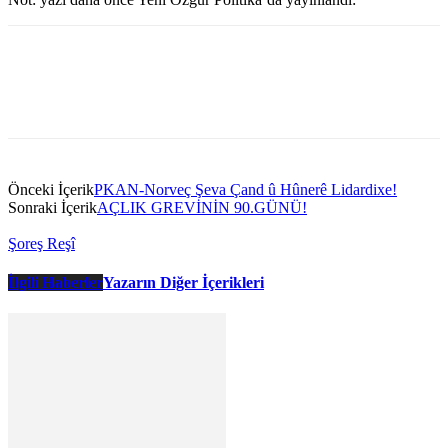
Önceki İçerik
PKAN-Norveç Şeva Çand û Hûnerê Lidardixe!
Sonraki İçerik
AÇLIK GREVİNİN 90.GÜNÜ!
Şoreş Reşî
İlgili Haberler
Yazarın Diğer İçerikleri