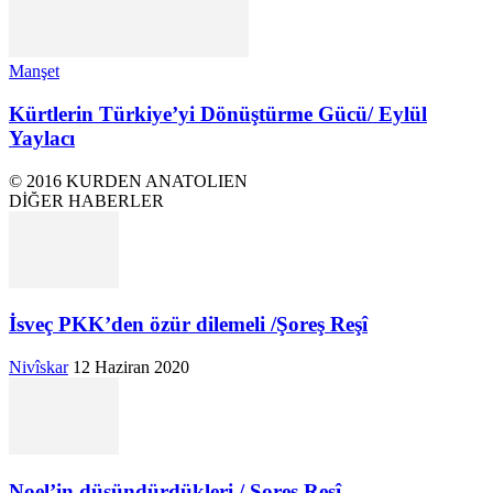
Manşet
Kürtlerin Türkiye’yi Dönüştürme Gücü/ Eylül
Yaylacı
© 2016 KURDEN ANATOLIEN
DİĞER HABERLER
İsveç PKK’den özür dilemeli /Şoreş Reşî
Nivîskar
12 Haziran 2020
Noel’in düşündürdükleri / Şoreş Reşî