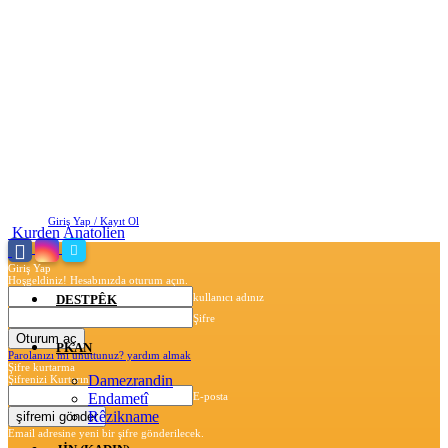
Pazar, Ağustos 9, 2026
Giriş Yap / Kayıt Ol
Kurden Anatolien
Giriş Yap
Hoşgeldiniz! Hesabınızda oturum açın.
kullanıcı adınız
DESTPÊK
Şifre
PKAN
Parolanızı mı unuttunuz? yardım almak
Şifre kurtarma
Damezrandin
Şifrenizi Kurtarın
Endametî
E-posta
Rêzikname
Email adresine yeni bir şifre gönderilecek.