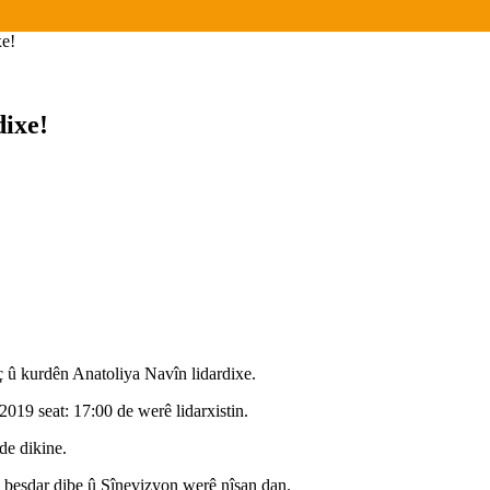
e!
ixe!
 kurdên Anatoliya Navîn lidardixe.
019 seat: 17:00 de werê lidarxistin.
e dikine.
 beşdar dibe û Sînevizyon werê nîşan dan.