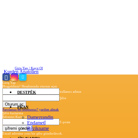
Cuma, Ağustos 7, 2026
Giriş Yap / Kayıt Ol
Kurden Anatolien
Giriş Yap
Hoşgeldiniz! Hesabınızda oturum açın.
kullanıcı adınız
DESTPÊK
Şifre
PKAN
Parolanızı mı unuttunuz? yardım almak
Şifre kurtarma
Damezrandin
Şifrenizi Kurtarın
Endametî
E-posta
Rêzikname
Email adresine yeni bir şifre gönderilecek.