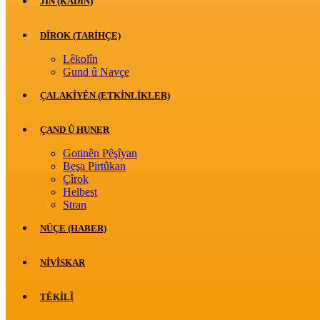
JİN (KADIN)
DÎROK (TARİHÇE)
Lêkolîn
Gund û Navçe
ÇALAKÎYÊN (ETKINLIKLER)
ÇAND Û HUNER
Gotinên Pêşîyan
Beşa Pirtûkan
Çîrok
Helbest
Stran
NÛÇE (HABER)
NIVÎSKAR
TÊKILÎ