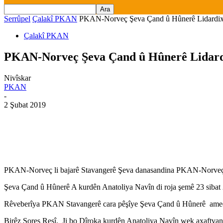
Serrûpel
Çalakî PKAN
PKAN-Norveç Şeva Çand û Hûnerê Lidardix
Çalakî PKAN
PKAN-Norveç Şeva Çand û Hûnerê Lidard
Nivîskar
PKAN
-
2 Şubat 2019
PKAN-Norveç li bajarê Stavangerê Şeva danasandina PKAN-Norveç û
Şeva Çand û Hûnerê A kurdên Anatoliya Navîn di roja şemê 23 sibat 2
Rêveberîya PKAN Stavangerê cara pêşîye Şeva Çand û Hûnerê amed
Birêz Şoreş Reşî, Ji bo Dîroka kurdên Anatoliya Navîn wek axaftvan