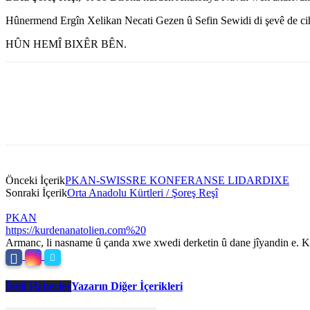
Hûnermend Ergîn Xelikan Necati Gezen û Sefin Sewidi di şevê de cih
HÛN HEMÎ BIXÊR BÊN.
Önceki İçerik
PKAN-SWISSRE KONFERANSE LIDARDIXE
Sonraki İçerik
Orta Anadolu Kürtleri / Şoreş Reşî
PKAN
https://kurdenanatolien.com%20
Armanc, li nasname û çanda xwe xwedi derketin û dane jîyandin e. Ku
İlgili Haberler
Yazarın Diğer İçerikleri