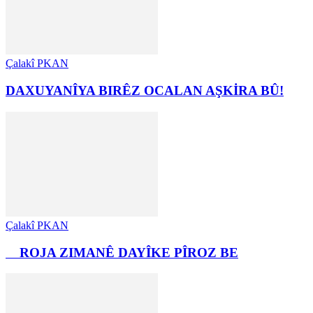
Çalakî PKAN
DAXUYANÎYA BIRÊZ OCALAN AŞKİRA BÛ!
Çalakî PKAN
ROJA ZIMANÊ DAYÎKE PÎROZ BE