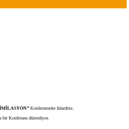
ÎMÎLASYON’’
Konferanseke lidardixe.
a bir Konferans düzenliyor.