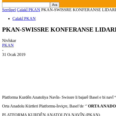
Serrûpel
Çalakî PKAN
PKAN-SWISSRE KONFERANSE LIDAR
Çalakî PKAN
PKAN-SWISSRE KONFERANSE LIDAR
Nivîskar
PKAN
-
31 Ocak 2019
Platforma Kurdên Anatoliya Navîn- Swissre li bajarê Basel e bi navî
Orta Anadolu Kürtleri Platformu-İsviçre, Basel’de ‘’
ORTA ANADO
PLATFORMA KURDÊN ANATOLIYA NAVÎN (PKAN)