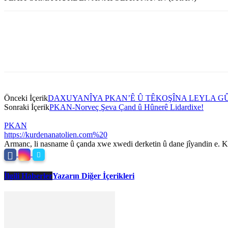
Önceki İçerik
DAXUYANÎYA PKAN’Ê Û TÊKOŞÎNA LEYLA G
Sonraki İçerik
PKAN-Norveç Şeva Çand û Hûnerê Lidardixe!
PKAN
https://kurdenanatolien.com%20
Armanc, li nasname û çanda xwe xwedi derketin û dane jîyandin e. Ku
İlgili Haberler
Yazarın Diğer İçerikleri