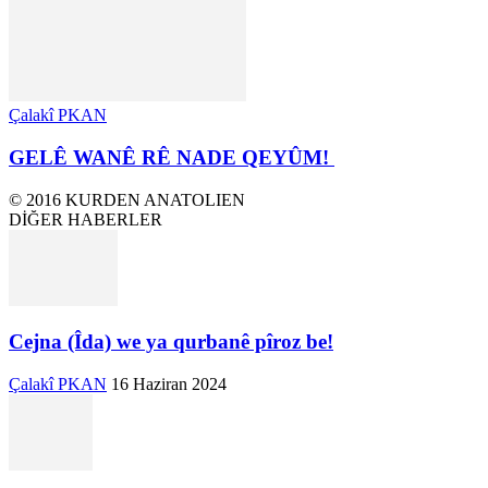
Çalakî PKAN
GELÊ WANÊ RÊ NADE QEYÛM!
© 2016 KURDEN ANATOLIEN
DİĞER HABERLER
Cejna (Îda) we ya qurbanê pîroz be!
Çalakî PKAN
16 Haziran 2024