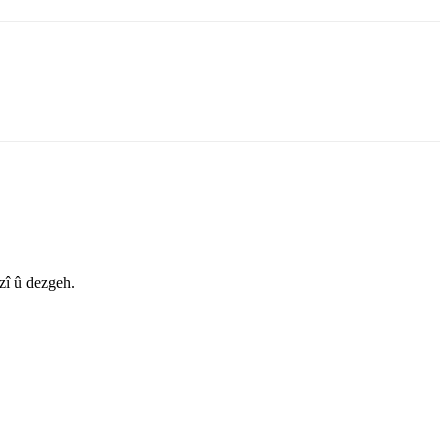
zî û dezgeh.