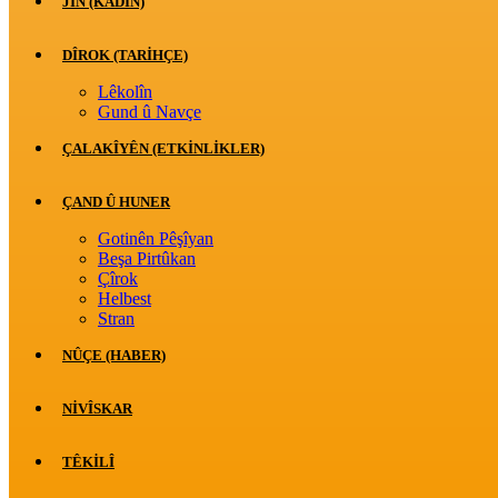
JİN (KADIN)
DÎROK (TARİHÇE)
Lêkolîn
Gund û Navçe
ÇALAKÎYÊN (ETKINLIKLER)
ÇAND Û HUNER
Gotinên Pêşîyan
Beşa Pirtûkan
Çîrok
Helbest
Stran
NÛÇE (HABER)
NIVÎSKAR
TÊKILÎ