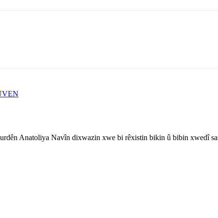
ÛVEN
rdên Anatoliya Navîn dixwazin xwe bi rêxistin bikin û bibin xwedî sa