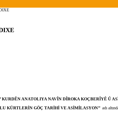
DIXE
DIXE
‘’ KURDÊN ANATOLIYA NAVÎN DÎROKA KOÇBERÎYÊ Û AS
LU KÜRTLERİN GÖÇ TARİHİ VE ASİMİLASYON’’
adı altınd