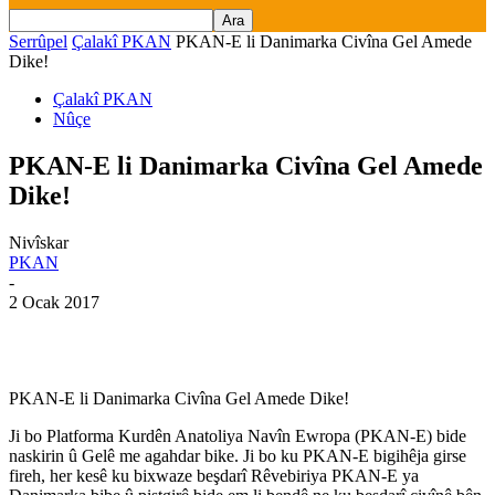
Serrûpel
Çalakî PKAN
PKAN-E li Danimarka Civîna Gel Amede
Dike!
Çalakî PKAN
Nûçe
PKAN-E li Danimarka Civîna Gel Amede
Dike!
Nivîskar
PKAN
-
2 Ocak 2017
PKAN-E li Danimarka Civîna Gel Amede Dike!
Ji bo Platforma Kurdên Anatoliya Navîn Ewropa (PKAN-E) bide
naskirin û Gelê me agahdar bike. Ji bo ku PKAN-E bigihêja girse
fireh, her kesê ku bixwaze beşdarî Rêvebiriya PKAN-E ya