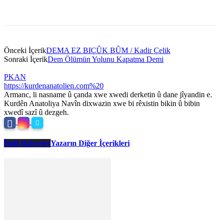
Önceki İçerik
DEMA EZ BIÇÛK BÛM / Kadir Çelik
Sonraki İçerik
Dem Ölümün Yolunu Kapatma Demi
PKAN
https://kurdenanatolien.com%20
Armanc, li nasname û çanda xwe xwedi derketin û dane jîyandin e.
Kurdên Anatoliya Navîn dixwazin xwe bi rêxistin bikin û bibin
xwedî sazî û dezgeh.
İlgili Haberler
Yazarın Diğer İçerikleri