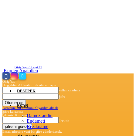
Perşembe, Ağustos 6, 2026
Giriş Yap / Kayıt Ol
Kurden Anatolien
Giriş Yap
Hoşgeldiniz! Hesabınızda oturum açın.
kullanıcı adınız
DESTPÊK
Şifre
PKAN
Parolanızı mı unuttunuz? yardım almak
Şifre kurtarma
Damezrandin
Şifrenizi Kurtarın
Endametî
E-posta
Rêzikname
Email adresine yeni bir şifre gönderilecek.