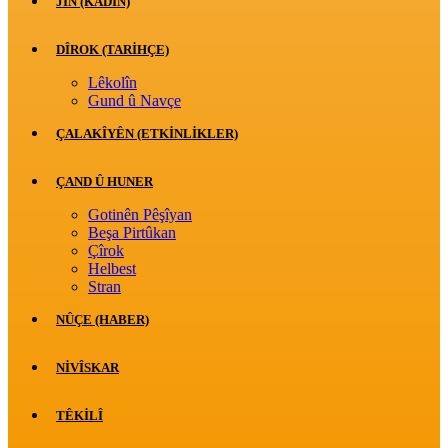
JİN (KADIN)
DÎROK (TARİHÇE)
Lêkolîn
Gund û Navçe
ÇALAKÎYÊN (ETKINLIKLER)
ÇAND Û HUNER
Gotinên Pêşîyan
Beşa Pirtûkan
Çîrok
Helbest
Stran
NÛÇE (HABER)
NIVÎSKAR
TÊKILÎ