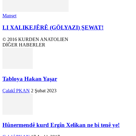
Manşet
LI XALIKEJÊRÊ (GÖLYAZI) ŞEWAT!
© 2016 KURDEN ANATOLIEN
DİĞER HABERLER
Tabloya Hakan Yaşar
Çalakî PKAN
2 Şubat 2023
Hûnermendê kurd Ergîn Xelikan ne bi tenê ye!