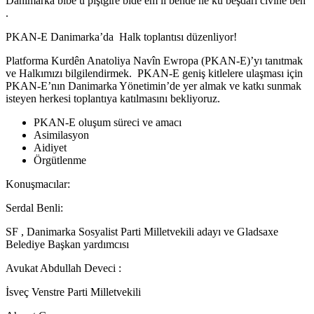
Danimarka bibe û piştgirê bide em li bendê ne ku beşdarî civînê bên
.
PKAN-E Danimarka’da Halk toplantısı düzenliyor!
Platforma Kurdên Anatoliya Navîn Ewropa (PKAN-E)’yı tanıtmak
ve Halkımızı bilgilendirmek. PKAN-E geniş kitlelere ulaşması için
PKAN-E’nın Danimarka Yönetimin’de yer almak ve katkı sunmak
isteyen herkesi toplantıya katılmasını bekliyoruz.
PKAN-E oluşum süreci ve amacı
Asimilasyon
Aidiyet
Örgütlenme
Konuşmacılar:
Serdal Benli:
SF , Danimarka Sosyalist Parti Milletvekili adayı ve Gladsaxe
Belediye Başkan yardımcısı
Avukat Abdullah Deveci :
İsveç Venstre Parti Milletvekili