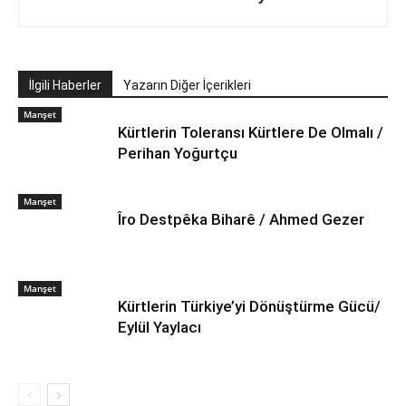
İlgili Haberler
Yazarın Diğer İçerikleri
Manşet
Kürtlerin Toleransı Kürtlere De Olmalı /
Perihan Yoğurtçu
Manşet
Îro Destpêka Biharê / Ahmed Gezer
Manşet
Kürtlerin Türkiye’yi Dönüştürme Gücü/
Eylül Yaylacı