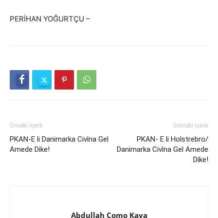
PERİHAN YOĞURTÇU –
Önceki İçerik
Sonraki İçerik
PKAN-E li Danimarka Civîna Gel
PKAN- E li Holstrebro/
Amede Dike!
Danimarka Civîna Gel Amede
Dike!
Abdullah Como Kaya