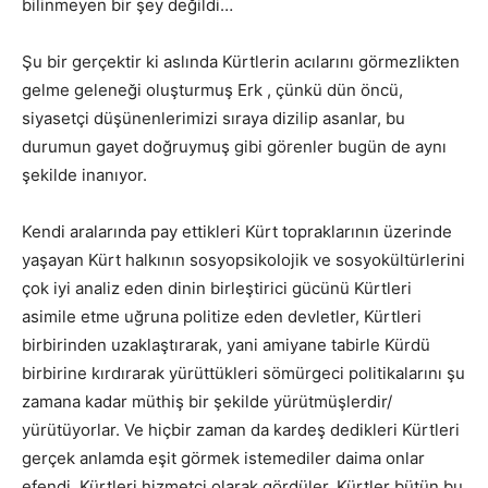
bilinmeyen bir şey değildi…
Şu bir gerçektir ki aslında Kürtlerin acılarını görmezlikten
gelme geleneği oluşturmuş Erk , çünkü dün öncü,
siyasetçi düşünenlerimizi sıraya dizilip asanlar, bu
durumun gayet doğruymuş gibi görenler bugün de aynı
şekilde inanıyor.
Kendi aralarında pay ettikleri Kürt topraklarının üzerinde
yaşayan Kürt halkının sosyopsikolojik ve sosyokültürlerini
çok iyi analiz eden dinin birleştirici gücünü Kürtleri
asimile etme uğruna politize eden devletler, Kürtleri
birbirinden uzaklaştırarak, yani amiyane tabirle Kürdü
birbirine kırdırarak yürüttükleri sömürgeci politikalarını şu
zamana kadar müthiş bir şekilde yürütmüşlerdir/
yürütüyorlar. Ve hiçbir zaman da kardeş dedikleri Kürtleri
gerçek anlamda eşit görmek istemediler daima onlar
efendi, Kürtleri hizmetçi olarak gördüler. Kürtler bütün bu