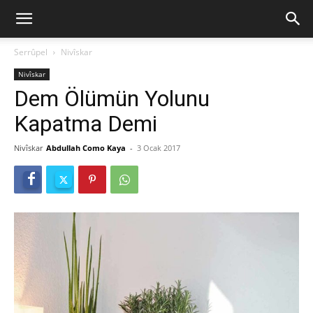
Serrûpel
Nivîskar
Nivîskar
Dem Ölümün Yolunu
Kapatma Demi
Nivîskar
Abdullah Como Kaya
-
3 Ocak 2017