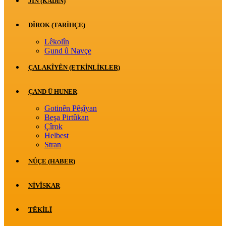
JİN (KADIN)
DÎROK (TARİHÇE)
Lêkolîn
Gund û Navçe
ÇALAKÎYÊN (ETKINLIKLER)
ÇAND Û HUNER
Gotinên Pêşîyan
Beşa Pirtûkan
Çîrok
Helbest
Stran
NÛÇE (HABER)
NIVÎSKAR
TÊKILÎ