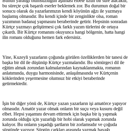
Bunun yaratığı olumsuzluğun aşılması elbete uzun bir süre alacaktır,
bu süreçte çok başarılı eserler beklemek zor. Bu durumun doğal bir
sonucu olarak da yazarlarımızın kendi köyünün ağzı ile yazmaya
başlamış olmasıdır. Bu kendi içinde bir zenginlikte olsa, roman
yazımının badanaj yapmasını beraberinde getirir. Hepsinin sonradan
Kürtçe yazmayı geliştirmesi çok farklı yazım türlerini de ortaya
çıkardı. Bir Kürtçe romanını okuyunca hangi bölgenin, hatta hangi
ilin romanı olduğunu hemen fark edersiniz.
Yine, Kuzeyli yazarların çoğunda görülen özelliklerden bir tanesi de
başka bir dil ile düşünüp Kürtçe yazmalarıdır. Bu sömürgeci dil ile
eğitim almak zorundan kalmalarından kaynaklanmakta, romanın
anlatımında, duygu harmonisinde, anlaşılmasında ve Kürtçenin
köklerinden yeşermesine olumsuz bir etkiyi beraberinde
getirmektedir.
İşin bir diğer yönü de, Kürtçe yazan yazarların işi amatörce yapıyor
olmasıdır. Amatör yazar olmak onların bir suçu veya kusuru değil
elbet. Hepsi yaşamını devam ettirmek için başka bir iş yapmak
zorunda olduğu için yazarlığı bir hobi olarak yapmak zorunda
kalıyor. Bu onların yaşadığı şartların bir zorlamsıdır ve çoğuda
sürgünde yazıyor. Sürgün çarkları arasında yazmak bayağı