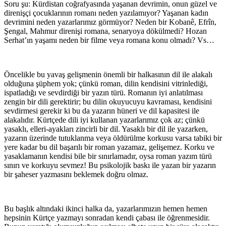
Soru şu: Kürdistan coğrafyasında yaşanan devrimin, onun güzel ve
direnişçi çocuklarının romanı neden yazılamıyor? Yaşanan kadın
devrimini neden yazarlarımız görmüyor? Neden bir Kobanê, Efrîn,
Şengal, Mahmur direnişi romana, senaryoya dökülmedi? Hozan
Serhat’ın yaşamı neden bir filme veya romana konu olmadı? Vs…
Öncelikle bu yavaş gelişmenin önemli bir halkasının dil ile alakalı
olduğuna şüphem yok; çünkü roman, dilin kendisini vitrinlediği,
ispatladığı ve sevdirdiği bir yazın türü. Romanın iyi anlatılması
zengin bir dili gerektirir; bu dilin okuyucuyu kavraması, kendisini
sevdirmesi gerekir ki bu da yazarın hüneri ve dil kapasitesi ile
alakalıdır. Kürtçede dili iyi kullanan yazarlarımız çok az; çünkü
yasaklı, elleri-ayakları zincirli bir dil. Yasaklı bir dil ile yazarken,
yazarın üzerinde tutuklanma veya öldürülme korkusu varsa tabiki bir
yere kadar bu dil başarılı bir roman yazamaz, gelişemez. Korku ve
yasaklamanın kendisi bile bir sınırlamadır, oysa roman yazım türü
sınırı ve korkuyu sevmez! Bu psikolojik baskı ile yazan bir yazarın
bir şaheser yazmasını beklemek doğru olmaz.
Bu başlık altındaki ikinci halka da, yazarlarımızın hemen hemen
hepsinin Kürtçe yazmayı sonradan kendi çabası ile öğrenmesidir.