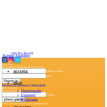
Cumartesi, Ağustos 8, 2026
Giriş Yap / Kayıt Ol
Kurden Anatolien
Giriş Yap
Hoşgeldiniz! Hesabınızda oturum açın.
kullanıcı adınız
DESTPÊK
Şifre
PKAN
Parolanızı mı unuttunuz? yardım almak
Şifre kurtarma
Damezrandin
Şifrenizi Kurtarın
Endametî
E-posta
Rêzikname
Email adresine yeni bir şifre gönderilecek.