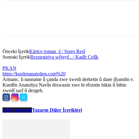
Önceki İçerik
Kürtçe roman -I / Şoreş Reşî
Sonraki İçerik
Rexnegiriya wêjeyê.. / Kadîr Çelîk
PKAN
https://kurdenanatolien.com%20
Armanc, li nasname û çanda xwe xwedi derketin û dane jîyandin e.
Kurdên Anatoliya Navîn dixwazin xwe bi rêxistin bikin û bibin
xwedî sazî û dezgeh.
İlgili Haberler
Yazarın Diğer İçerikleri