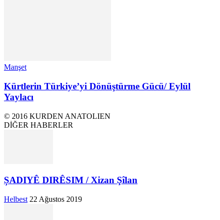
Manşet
Kürtlerin Türkiye’yi Dönüştürme Gücü/ Eylül
Yaylacı
© 2016 KURDEN ANATOLIEN
DİĞER HABERLER
ȘADIYÊ DIRÊSIM / Xizan Şîlan
Helbest
22 Ağustos 2019