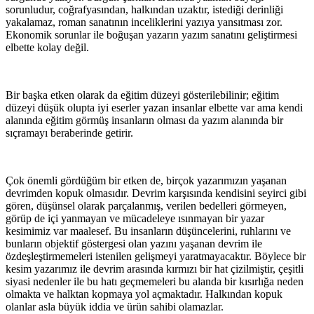
sorunludur, coğrafyasından, halkından uzaktır, istediği derinliği
yakalamaz, roman sanatının inceliklerini yazıya yansıtması zor.
Ekonomik sorunlar ile boğuşan yazarın yazım sanatını geliştirmesi
elbette kolay değil.
Bir başka etken olarak da eğitim düzeyi gösterilebilinir; eğitim
düzeyi düşük olupta iyi eserler yazan insanlar elbette var ama kendi
alanında eğitim görmüş insanların olması da yazım alanında bir
sıçramayı beraberinde getirir.
Çok önemli gördüğüm bir etken de, birçok yazarımızın yaşanan
devrimden kopuk olmasıdır. Devrim karşısında kendisini seyirci gibi
gören, düşünsel olarak parçalanmış, verilen bedelleri görmeyen,
görüp de içi yanmayan ve mücadeleye ısınmayan bir yazar
kesimimiz var maalesef. Bu insanların düşüncelerini, ruhlarını ve
bunların objektif göstergesi olan yazını yaşanan devrim ile
özdeşleştirmemeleri istenilen gelişmeyi yaratmayacaktır. Böylece bir
kesim yazarımız ile devrim arasında kırmızı bir hat çizilmiştir, çeşitli
siyasi nedenler ile bu hatı geçmemeleri bu alanda bir kısırlığa neden
olmakta ve halktan kopmaya yol açmaktadır. Halkından kopuk
olanlar asla büyük iddia ve ürün sahibi olamazlar.