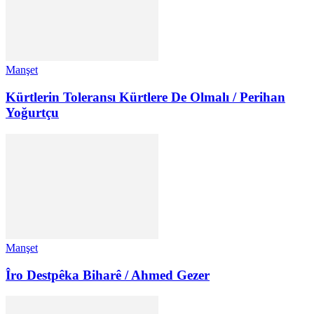
Manşet
Kürtlerin Toleransı Kürtlere De Olmalı / Perihan
Yoğurtçu
Manşet
Îro Destpêka Biharê / Ahmed Gezer