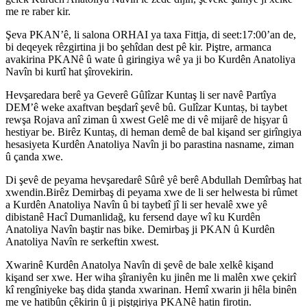
me re raber kir.
Şeva PKAN’ê, li salona ORHAI ya taxa Fittja, di seet:17:00’an de,
bi deqeyek rêzgirtina ji bo şehîdan dest pê kir. Piştre, armanca
avakirina PKANê û wate û giringiya wê ya ji bo Kurdên Anatoliya
Navîn bi kurtî hat şîrovekirin.
Hevşaredara berê ya Geverê Gûlîzar Kuntaş li ser navê Partîya
DEM’ê weke axaftvan beşdarî şevê bû. Gulîzar Kuntaṣ, bi taybet
rewşa Rojava anî ziman û xwest Gelê me di vê mijarê de hişyar û
hestiyar be. Birêz Kuntaṣ, di heman demê de bal kişand ser girîngiya
hesasiyeta Kurdên Anatoliya Navîn ji bo parastina nasname, ziman
û çanda xwe.
Di şevê de peyama hevşaredarê Sûrê yê berê Abdullah Demîrbaş hat
xwendin.Birêz Demirbaş di peyama xwe de li ser helwesta bi rûmet
a Kurdên Anatoliya Navîn û bi taybetî jî li ser hevalê xwe yê
dibistanê Hacî Dumanlidağ, ku fersend daye wî ku Kurdên
Anatoliya Navîn baştir nas bike. Demirbaş ji PKAN û Kurdên
Anatoliya Navîn re serkeftin xwest.
Xwarinê Kurdên Anatolya Navîn di şevê de bale xelkê kişand
kişand ser xwe. Her wiha şîraniyên ku jinên me li malên xwe çekirî
kî rengîniyeke baş dida ştanda xwarinan. Hemî xwarin ji hêla binên
me ve hatibûn çêkirin û ji piştgiriya PKANê hatin firotin.