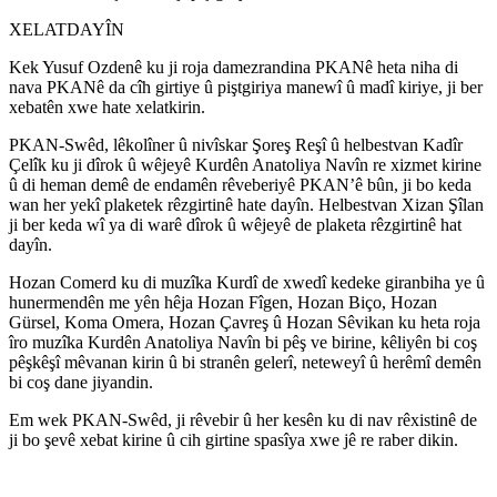
XELATDAYÎN
Kek Yusuf Ozdenê ku ji roja damezrandina PKANê heta niha di
nava PKANê da cîh girtiye û piştgiriya manewî û madî kiriye, ji ber
xebatên xwe hate xelatkirin.
PKAN-Swêd, lêkolîner û nivîskar Şoreş Reşî û helbestvan Kadîr
Çelîk ku ji dîrok û wêjeyê Kurdên Anatoliya Navîn re xizmet kirine
û di heman demê de endamên rêveberiyê PKAN’ê bûn, ji bo keda
wan her yekî plaketek rêzgirtinê hate dayîn. Helbestvan Xizan Şîlan
ji ber keda wî ya di warê dîrok û wêjeyê de plaketa rêzgirtinê hat
dayîn.
Hozan Comerd ku di muzîka Kurdî de xwedî kedeke giranbiha ye û
hunermendên me yên hêja Hozan Fîgen, Hozan Biço, Hozan
Gürsel, Koma Omera, Hozan Çavreş û Hozan Sêvikan ku heta roja
îro muzîka Kurdên Anatoliya Navîn bi pêş ve birine, kêliyên bi coş
pêşkêşî mêvanan kirin û bi stranên gelerî, neteweyî û herêmî demên
bi coş dane jiyandin.
Em wek PKAN-Swêd, ji rêvebir û her kesên ku di nav rêxistinê de
ji bo şevê xebat kirine û cih girtine spasîya xwe jê re raber dikin.