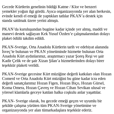
Gecede Kürtlerin genelinin bildiği Katme / Klor ve benzeri
yemekler yoğun ilgi gördü. Ayıca organizasyonda yer alan herkesin,
evinde kendi el emeği ile yaptıkları tatlılar PKAN’a destek için
standa satılmak üzere yerini almıştı.
PKAN’da kuruluşundan bugüne kadar içinde yer almış, maddi ve
manevi destek sağlayan Kek Yusuf Özden’e çalışmalarından dolayı
plaket ödülü takdim edildi.
PKAN-Sverige, Orta Anadolu Kürtlerin tarih ve edebiyat alanında
İsveç’te bulunan ve PKAN yönetiminde hizmette bulunan Orta
Anadolu Kürt aydınlarımız, araştırmacı yazar Şoreş Reşi ve şair
Kadir Çelik ve de şair Xizan Şilan’a hizmetlerinden dolayı birer
teşekkür plaketi verildi.
PKAN-Sverige gecesine Kürt müziğine değerli katkıları olan Hozan
Comerd ve Orta Anadolu Kürt müziğini bu güne kadar icra eden
değerli sanatçılarımız Hozan Figen, Hozan Biço, Hozan Gürsel,
Koma Omera, Hozan Çavreş ve Hozan Cihan Sevikan ulusal ve
yöresel klamlarla geceye katılan halka coşkulu anlar yaşattılar.
PKAN- Sverige olarak, bu gecede emeği geçen ve uyumlu bir
şekilde çalışma yürüten tüm PKAN-Sverige yönetimine ve
organizasyonda yer alan tümarkadaşlara teşekkür ederiz.