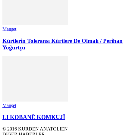
Manşet
Kürtlerin Toleransı Kürtlere De Olmalı / Perihan
Yoğurtçu
Manşet
LI KOBANÊ KOMKUJÎ
© 2016 KURDEN ANATOLIEN
DİĞER HABERLER