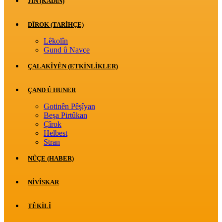
JİN (KADIN)
DÎROK (TARİHÇE)
Lêkolîn
Gund û Navçe
ÇALAKÎYÊN (ETKINLIKLER)
ÇAND Û HUNER
Gotinên Pêşîyan
Beşa Pirtûkan
Çîrok
Helbest
Stran
NÛÇE (HABER)
NIVÎSKAR
TÊKILÎ