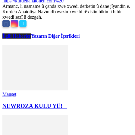
https://kurdenanatolien.com%20
Armanc, li nasname û çanda xwe xwedi derketin û dane jîyandin e.
Kurdên Anatoliya Navîn dixwazin xwe bi rêxistin bikin û bibin
xwedî sazî û dezgeh.
İlgili Haberler
Yazarın Diğer İçerikleri
Manşet
NEWROZA KULU YÊ!