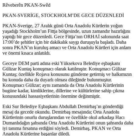
Rêveberên PKAN-Swêd
PKAN-SVERİGE, STOCKHOLM’DE GECE DÜZENLEDİ
PKAN-Sverige, 27 Aralık günü Orta Anadolu Kürtlerin yoğun
yaşadığı Stockholm’un Fittja bölgesinde, uzun zamandır hazırlığını
yaptığı bir gece düzenledi. Gece Fittja’nın ORHAİ salonunda saat
17:00’de şehitler için bir dakikalık saygı duruşuyla başladı. Daha
sonra PKAN’ın kuruluş amacı ve Orta Anadolu Kürtleri için anlam
ve önemi kısaca anlatıldı.
Geceye DEM parti adına eski Yüksekova Belediye eşbaşkanı
Gülizar Kuntaş konuşmacı olarak katılmıştır. Konuşmacı Gülizar
Kuntaş; özellikle Rojava konusunu gündeme getirmiş ve halkımızın
bu konuda daha da duyarlı olması dileğinde bulunmuştur.
Konuşmacı Gülizar; aynı zamanda da Orta Anadolu Kürtlerinin
bugüne kadar, kimliklerine, dillerine ve kültürlerine sahip çıkma
konusundaki hassasiyetlerinin önemine değinmiştir.
Eski Sur Belediye Eşbaşkanı Abdullah Demirbaş’ın gönderdiği
mesaj da gecede okundu. Demirbaş mesajında; Orta Anadolu
Kürtlerinin onurlu duruşlarından ve özellikle okul arkadaşı Hacı
Dumanlıdağın şahsında Orta Anadolu Kürtlerini onun şahsında daha
iyi tanıma fırsatına erdiğini söyledi. Demirbaş, PKAN ve Orta
Anadolu Kürtlerine başarılar diledi.