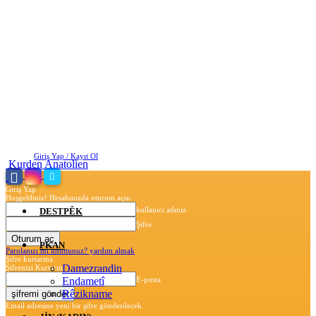
Cumartesi, Ağustos 8, 2026
Giriş Yap / Kayıt Ol
Kurden Anatolien
Giriş Yap
Hoşgeldiniz! Hesabınızda oturum açın.
kullanıcı adınız
DESTPÊK
Şifre
PKAN
Parolanızı mı unuttunuz? yardım almak
Şifre kurtarma
Damezrandin
Şifrenizi Kurtarın
Endametî
E-posta
Rêzikname
Email adresine yeni bir şifre gönderilecek.