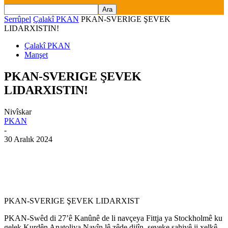
Serrûpel
Çalakî PKAN
PKAN-SVERIGE ŞEVEK
LIDARXISTIN!
Çalakî PKAN
Manşet
PKAN-SVERIGE ŞEVEK
LIDARXISTIN!
Nivîskar
PKAN
-
30 Aralık 2024
PKAN-SVERIGE ŞEVEK LIDARXIST
PKAN-Swêd di 27’ê Kanûnê de li navçeya Fittja ya Stockholmê ku
gelek Kurdên Anatoliya Navîn lê zêde dijîn, şeveke şahiyê ji xelkê