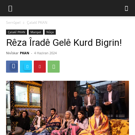
Serrûpel
Çalakî PKAN
Çalakî PKAN
Manşet
Nûçe
Rêza Îradê Gelê Kurd Bigrin!
Nivîskar
PKAN
-
4 Haziran 2024