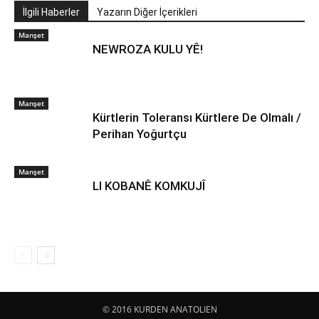
İlgili Haberler
Yazarın Diğer İçerikleri
Manşet
NEWROZA KULU YÊ!
Manşet
Kürtlerin Toleransı Kürtlere De Olmalı /
Perihan Yoğurtçu
Manşet
LI KOBANÊ KOMKUJÎ
© 2016 KURDEN ANATOLIEN