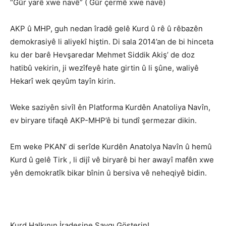
“Gûr yarê xwe navê” ( Gûr çermê xwe navê)
AKP û MHP, guh nedan îradê gelê Kurd û rê û rêbazên
demokrasiyê li aliyekî hiştin. Di sala 2014’an de bi hinceta
ku der barê Hevşaredar Mehmet Siddik Akiş’ de doz
hatibû vekirin, ji wezîfeyê hate girtin û li şûne, waliyê
Hekarî wek qeyûm tayîn kirin.
Weke saziyên sivîl ên Platforma Kurdên Anatoliya Navîn,
ev biryare tifaqê AKP-MHP’ê bi tundî şermezar dikin.
Em weke PKAN’ di serîde Kurdên Anatolya Navîn û hemû
Kurd û gelê Tirk , li dijî vê biryarê bi her awayî mafên xwe
yên demokratîk bikar bînin û bersiva vê neheqiyê bidin.
Kurd Halkının İradesine Saygı Gösterin!