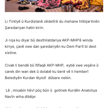
Li Tirkîyê û Kurdistanê zêdetîrê du mehane hilbijartinên
Şaredariyan hatin kirin.
Ji roja ku diyar bû desthilatdariya AKP-MHP’ê winda
kiriye, çavê xwe dan şaredariyên ku Dem Partî bi dest
xistine.
Civak li bendê bû îtîfaqê AKP-MHP, eybê xwe veşêre û
carek din wan dek û dolabê ku berê vê li hemberî
Belediyên Kurdan lêyistî dûbare nebin.
Lê , mixabin hêvî pûç bûn û gotinek Kurdên Anatoliya
Navîn wiha dibêje: