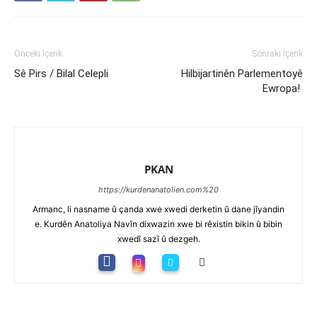
Önceki İçerik
Sonraki İçerik
Sê Pirs / Bilal Celepli
Hilbijartinên Parlementoyê
Ewropa!
PKAN
https://kurdenanatolien.com%20
Armanc, li nasname û çanda xwe xwedi derketin û dane jîyandin
e. Kurdên Anatoliya Navîn dixwazin xwe bi rêxistin bikin û bibin
xwedî sazî û dezgeh.