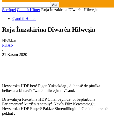
Serrûpel
Çand û Hûner
Roja Îmzakirina Dîwarên Hilweşin
Çand û Hûner
Roja Îmzakirina Dîwarên Hilweşin
Nivîskar
PKAN
-
21 Kasım 2020
Hevseroka HDP berê Figen Yuksekdag , di hepsê de pirtûka
helbesta a bi navî dîwarên hilweşin nivîsand.
Di awahiya Rexistina HDP Cihanbeyli de, bi beşdarbuna
Parlamenterê kurdên Anatoliyê Navîn Filiz Kerestecioglu ,
Hevseroka HDP Enqerê Pakize Simemillioglu û Gelên li heremê
pêkhat .