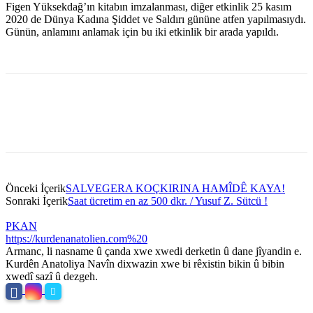
Figen Yüksekdağ’ın kitabın imzalanması, diğer etkinlik 25 kasım
2020 de Dünya Kadına Şiddet ve Saldırı gününe atfen yapılmasıydı.
Günün, anlamını anlamak için bu iki etkinlik bir arada yapıldı.
Önceki İçerik
SALVEGERA KOÇKIRINA HAMÎDÊ KAYA!
Sonraki İçerik
Saat ücretim en az 500 dkr. / Yusuf Z. Sütcü !
PKAN
https://kurdenanatolien.com%20
Armanc, li nasname û çanda xwe xwedi derketin û dane jîyandin e.
Kurdên Anatoliya Navîn dixwazin xwe bi rêxistin bikin û bibin
xwedî sazî û dezgeh.