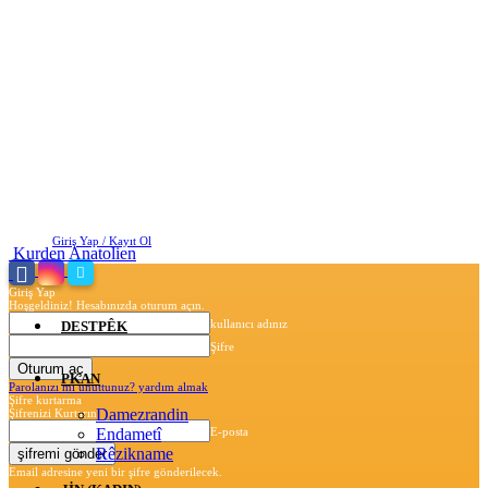
Pazar, Ağustos 9, 2026
Giriş Yap / Kayıt Ol
Kurden Anatolien
Giriş Yap
Hoşgeldiniz! Hesabınızda oturum açın.
kullanıcı adınız
DESTPÊK
Şifre
PKAN
Parolanızı mı unuttunuz? yardım almak
Şifre kurtarma
Damezrandin
Şifrenizi Kurtarın
Endametî
E-posta
Rêzikname
Email adresine yeni bir şifre gönderilecek.