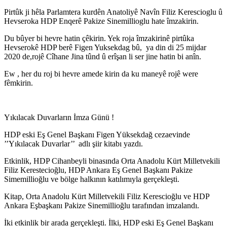
Pirtûk ji hêla Parlamtera kurdên Anatoliyê Navîn Filiz Kerescioglu û
Hevseroka HDP Enqerê Pakize Sinemillioglu hate îmzakirin.
Du bûyer bi hevre hatin çêkirin. Yek roja îmzakirinê pirtûka
Hevserokê HDP berê Figen Yuksekdag bû, ya din di 25 mijdar
2020 de,rojê Cîhane Jina tûnd û erîşan li ser jine hatin bi anîn.
Ew , her du roj bi hevre amede kirin da ku maneyê rojê were
fêmkirin.
Yıkılacak Duvarların İmza Günü !
HDP eski Eş Genel Başkanı Figen Yüksekdağ cezaevinde
’’Yıkılacak Duvarlar’’ adlı şiir kitabı yazdı.
Etkinlik, HDP Cihanbeyli binasında Orta Anadolu Kürt Milletvekili
Filiz Kerestecioğlu, HDP Ankara Eş Genel Başkanı Pakize
Simemillioğlu ve bölge halkının katılımıyla gerçekleşti.
Kitap, Orta Anadolu Kürt Milletvekili Filiz Kerescioğlu ve HDP
Ankara Eşbaşkanı Pakize Sinemillioğlu tarafından imzalandı.
İki etkinlik bir arada gerçekleşti. İlki, HDP eski Eş Genel Başkanı