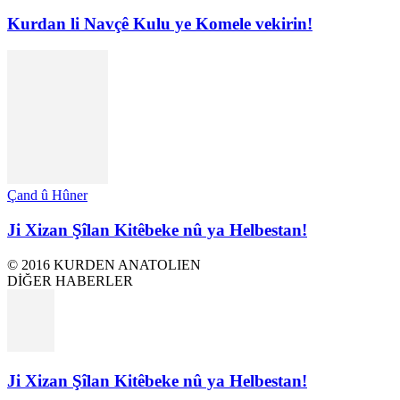
Kurdan li Navçê Kulu ye Komele vekirin!
Çand û Hûner
Ji Xizan Şîlan Kitêbeke nû ya Helbestan!
© 2016 KURDEN ANATOLIEN
DİĞER HABERLER
Ji Xizan Şîlan Kitêbeke nû ya Helbestan!