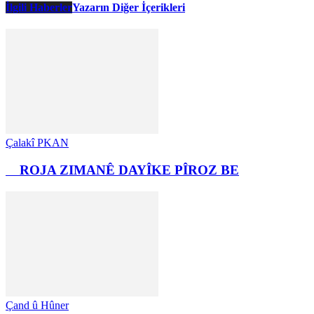
İlgili Haberler
Yazarın Diğer İçerikleri
Çalakî PKAN
ROJA ZIMANÊ DAYÎKE PÎROZ BE
Çand û Hûner