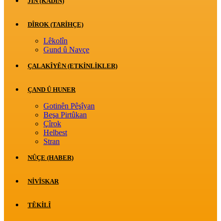
JİN (KADIN)
DÎROK (TARİHÇE)
Lêkolîn
Gund û Navçe
ÇALAKÎYÊN (ETKINLIKLER)
ÇAND Û HUNER
Gotinên Pêşîyan
Beşa Pirtûkan
Çîrok
Helbest
Stran
NÛÇE (HABER)
NIVÎSKAR
TÊKILÎ