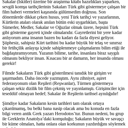
Sakalar (İskitler) üzerine bir araştırma kitabı hazırlıkları yaparken,
sevgili komşu tarihçilerinin Sakaları Türk gibi göstermeye çalışan bir
film haberi vermeleri kaşısında gülümsedim doğrusu. Son
dönemlerde dikkat çeken husus, yeni Türk tarihçi ve yazarlarının,
Kürtlerin ataları olarak anılan bütün eski uygarlıkları, başta
Sümerler, Medler, Sakalar ve Oğuzlar olmak üzere, hepsini Türk
gibi gösterme gayreti içinde olmalarıdır. Gayretlerini bir yere kadar
anlıyorum ama insanın bazen bu kadarı da fazla diyesi geliyor.
Şüphesiz, sahipsiz Kürt tarihini bu kadar büyük bir telaş ve sınırsız
bir fetihçilik anlayışı içinde sahiplenmeye çalışmalarını bilim etiği ile
bağdaştıramıyorum. Yazanın bilime, tarihe, insanlara biraz saygılı
olmasını bekliyor insan. Kısacası bir ar damarın, her insanda olması
gerekir!
Filmde Sakaların Türk gibi gösterilmesi tanıdık bir girişim ve
şaşırmadım. Daha öncede yazmıştım. Aynı zihniyet, aşiret
federasyonum olan Reşileri (Reşwanlar), Türmen göstermeya
çalışan sekiz dizilik bir film çekmiş ve yayınlamıştı. Girişimciler için
teseddüf olmayan hedef; Sakalar ile Reşilerin tarihsel aynılığıdır!
Şimdiye kadar Sakaların kesin tarihleri tam olarak ortaya
çıkarılmamış, bu belki bana nasip olacak ama bu konuda en fazla
bilgi veren antik Grek yazarı Herodotos’tur. Bunun nedeni, bu grup
ile Greklerin Anatolya’daki komşuluğu; Sakaların büyük ve savaşçı
bir küme olmaları, hatta onlara olan korkunun yazdırdığını söylemek