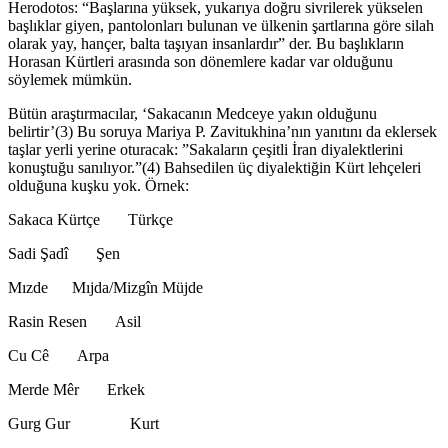
Herodotos: “Başlarına yüksek, yukarıya doğru sivrilerek yükselen
başlıklar giyen, pantolonları bulunan ve ülkenin şartlarına göre silah
olarak yay, hançer, balta taşıyan insanlardır” der. Bu başlıkların
Horasan Kürtleri arasında son dönemlere kadar var olduğunu
söylemek mümkün.
Bütün araştırmacılar, ‘Sakacanın Medceye yakın olduğunu
belirtir’(3) Bu soruya Mariya P. Zavitukhina’nın yanıtını da eklersek
taşlar yerli yerine oturacak: ”Sakaların çeşitli İran diyalektlerini
konuştuğu sanılıyor.”(4) Bahsedilen üç diyalektiğin Kürt lehçeleri
olduğuna kuşku yok. Örnek:
Sakaca Kürtçe Türkçe
Sadi Şadî Şen
Mızde Mıjda/Mizgîn Müjde
Rasin Resen Asil
Cu Cê Arpa
Merde Mêr Erkek
Gurg Gur Kurt