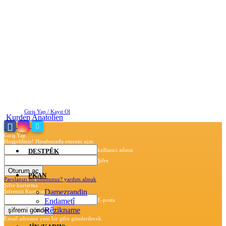
Perşembe, Ağustos 6, 2026
Giriş Yap / Kayıt Ol
Kurden Anatolien
Giriş Yap
Hoşgeldiniz! Hesabınızda oturum açın.
kullanıcı adınız
DESTPÊK
Şifre
PKAN
Parolanızı mı unuttunuz? yardım almak
Şifre kurtarma
Damezrandin
Şifrenizi Kurtarın
Endametî
E-posta
Rêzikname
Email adresine yeni bir şifre gönderilecek.