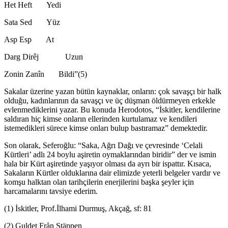
Het Heft Yedi
Sata Sed Yüz
Asp Esp At
Darg Dirêj Uzun
Zonin Zanîn Bildi”(5)
Sakalar üzerine yazan bütün kaynaklar, onların: çok savaşçı bir halk
olduğu, kadınlarının da savaşçı ve üç düşman öldürmeyen erkekle
evlenmediklerini yazar. Bu konuda Herodotos, “İskitler, kendilerine
saldıran hiç kimse onların ellerinden kurtulamaz ve kendileri
istemedikleri sürece kimse onları bulup bastıramaz” demektedir.
Son olarak, Seferoğlu: “Saka, Ağrı Dağı ve çevresinde ‘Celali
Kürtleri’ adlı 24 boylu aşiretin oymaklarından biridir” der ve ismin
hala bir Kürt aşiretinde yaşıyor olması da ayrı bir ispattır. Kısaca,
Sakaların Kürtler olduklarına dair elimizde yeterli belgeler vardır ve
komşu halktan olan tarihçilerin enerjilerini başka şeyler için
harcamalarını tavsiye ederim.
(1) İskitler, Prof.İlhami Durmuş, Akçağ, sf: 81
(2) Guldet Från Stäppen