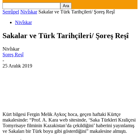
Serrûpel
Nivîskar
Sakalar ve Türk Tarihçileri/ Şoreş Reşî
Nivîskar
Sakalar ve Türk Tarihçileri/ Şoreş Reşî
Nivîskar
Şoreş Reşî
-
25 Aralık 2019
Kürt bilgesi Fergin Melik Aykoç hoca, geçen haftaki Kürtçe
makalesinde: “Prof. A. Kara web sitesinde, ‘Saka Türkleri Kraliçesi
Tomyrisaye filminin Kazakistan’da çekildiğini’ haberini yayınlamış
ve Sakaları bir Türk boyu gibi gösterdiğini” makalesine almıştı.