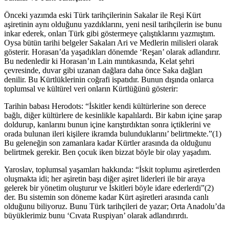
Önceki yazımda eski Türk tarihçilerinin Sakalar ile Reşi Kürt
aşiretinin aynı olduğunu yazdıklarını, yeni nesil tarihçilerin ise bunu
inkar ederek, onları Türk gibi göstermeye çalıştıklarını yazmıştım.
Oysa bütün tarihi belgeler Sakaları Ari ve Medlerin milisleri olarak
gösterir. Horasan’da yaşadıkları dönemde ‘Reşan’ olarak adlandırır.
Bu nedenledir ki Horasan’ın Lain mıntıkasında, Kelat şehri
çevresinde, duvar gibi uzanan dağlara daha önce Saka dağları
denilir. Bu Kürtlüklerinin coğrafi ispatıdır. Bunun dışında onlarca
toplumsal ve kültürel veri onların Kürtlüğünü gösterir:
Tarihin babası Herodots: “İskitler kendi kültürlerine son derece
bağlı, diğer kültürlere de kesinlikle kapalılardı. Bir kabın içine şarap
doldurup, kanlarını bunun içine karıştırdıktan sonra içtiklerini ve
orada bulunan ileri kişilere ikramda bulunduklarını’ belirtmekte.”(1)
Bu geleneğin son zamanlara kadar Kürtler arasında da olduğunu
belirtmek gerekir. Ben çocuk iken bizzat böyle bir olay yaşadım.
Yaroslav, toplumsal yaşamları hakkında: “İskit toplumu aşiretlerden
oluşmakta idi; her aşiretin başı diğer aşiret liderleri ile bir araya
gelerek bir yönetim oluşturur ve İskitleri böyle idare ederlerdi”(2)
der. Bu sistemin son döneme kadar Kürt aşiretleri arasında canlı
olduğunu biliyoruz. Bunu Türk tarihçileri de yazar; Orta Anadolu’da
büyüklerimiz bunu ‘Cıvata Ruspiyan’ olarak adlandırırdı.