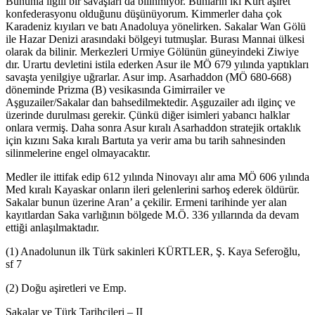
Bununla ilgili bir savaşları da bilinmiyor. Bunların iki Kürt aşiret
konfederasyonu olduğunu düşünüyorum. Kimmerler daha çok
Karadeniz kıyıları ve batı Anadoluya yönelirken. Sakalar Wan Gölü
ile Hazar Denizi arasındaki bölgeyi tutmuşlar. Burası Mannai ülkesi
olarak da bilinir. Merkezleri Urmiye Gölünün güneyindeki Ziwiye
dır. Urartu devletini istila ederken Asur ile MÖ 679 yılında yaptıkları
savaşta yenilgiye uğrarlar. Asur imp. Asarhaddon (MÖ 680-668)
döneminde Prizma (B) vesikasında Gimirrailer ve
Aşguzailer/Sakalar dan bahsedilmektedir. Aşguzailer adı ilginç ve
üzerinde durulması gerekir. Çünkü diğer isimleri yabancı halklar
onlara vermiş. Daha sonra Asur kıralı Asarhaddon stratejik ortaklık
için kızını Saka kıralı Bartuta ya verir ama bu tarih sahnesinden
silinmelerine engel olmayacaktır.
Medler ile ittifak edip 612 yılında Ninovayı alır ama MÖ 606 yılında
Med kıralı Kayaskar onların ileri gelenlerini sarhoş ederek öldürür.
Sakalar bunun üzerine Aran’ a çekilir. Ermeni tarihinde yer alan
kayıtlardan Saka varlığının bölgede M.Ö. 336 yıllarında da devam
ettiği anlaşılmaktadır.
(1) Anadolunun ilk Türk sakinleri KÜRTLER, Ş. Kaya Seferoğlu,
sf 7
(2) Doğu aşiretleri ve Emp.
Sakalar ve Türk Tarihçileri – II