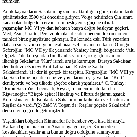
mümkün.
Antik kaynakların Sakaların ağzından aktardığına göre, onların tarihi
günümüzden 3500 yılı öncesine gidiyor. Volga nehrinden Çin sınıra
kadar olan bölgede hayvanlarını besleyerek göçebe olarak
yaşamışlar. MÖ VI yy dan itabaren batıya doğru başlayan göçleri,
Med, Asur, Urartu, Pers vd ile olan ilişkileri nedeni ile son dönem
tarihleri biraz günyüzüne çıkmıştır. Bu konuda eski Türk yazarları
daha cesur yazarken yeni nesil maalesef tamamen inkarcı. Örneğin,
Seferoğlu: “MÖ VII yy ilk yarısında Yenisey Irmağı bölgesinde ‘Altı
Oğuzlar’ ile komşu olan bir ilhanlık vardı. Çok güçlü olan bu
ilhanlığı Sakalar’ın ‘Kürt’ isimli uruğu kurmuştu. Buraya Sakaistan
denilirdi ve efsanevi Kürt kahramanı Rusteme Zal bu
Sakalardandı”(1) der ki gerçek bir tespittir. Kırgızoğlu: “MÖ VIII yy
da, Saka birliği içindeki dağ ve yaylalarında yaşayanlara ‘Kürt’
deniliyordu ve beş ülkede göçebe olarak yaşarlardı.” C. Türkay:
“Rumi Saka Yusuf cemaati, Reşi aşiretindendir” derken Dr.
Rişwanoğlu: ”Birçok aşiret Hindikuş ve Elbruz dağlarını aşarak
Kürdistana geldi. Bunlardan Sakaların bir kolu olan ve Tacik olan
Reşiler de vardı.”(2) Zekî V. Togan da: Reşiler göçebe Sakalardır”
derken gerçeği dile getirmişlerdir.
Yaşadıkları bölgeden Kimmerler ile beraber veya kısa bir arayla
Kafkas dağları arasından Anadoluya gelmişler. Kimmerleri
kovaladıkları yazılır ama bunun doğru olduğunu sanmıyorum.