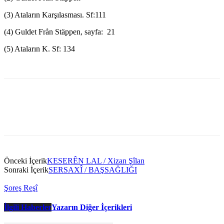
(3) Ataların Karşılasması. Sf:111
(4) Guldet Från Stäppen, sayfa: 21
(5) Ataların K. Sf: 134
Önceki İçerik
KESERÊN LAL / Xizan Şîlan
Sonraki İçerik
SERSAXÎ / BAŞSAĞLIĞI
Şoreş Reşî
İlgili Haberler
Yazarın Diğer İçerikleri