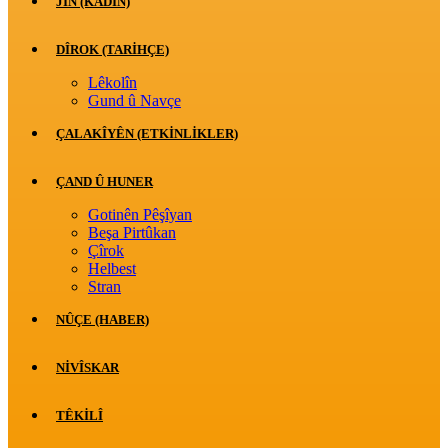
JİN (KADIN)
DÎROK (TARİHÇE)
Lêkolîn
Gund û Navçe
ÇALAKÎYÊN (ETKINLIKLER)
ÇAND Û HUNER
Gotinên Pêşîyan
Beşa Pirtûkan
Çîrok
Helbest
Stran
NÛÇE (HABER)
NIVÎSKAR
TÊKILÎ