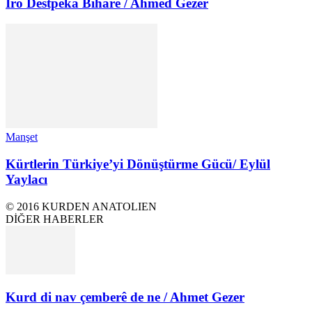
Îro Destpêka Biharê / Ahmed Gezer
Manşet
Kürtlerin Türkiye’yi Dönüştürme Gücü/ Eylül
Yaylacı
© 2016 KURDEN ANATOLIEN
DİĞER HABERLER
Kurd di nav çemberê de ne / Ahmet Gezer