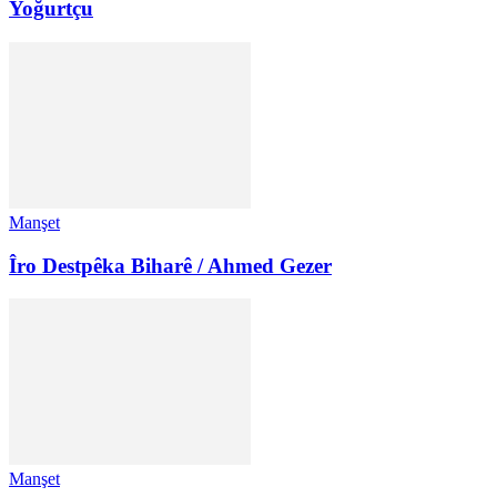
Yoğurtçu
Manşet
Îro Destpêka Biharê / Ahmed Gezer
Manşet