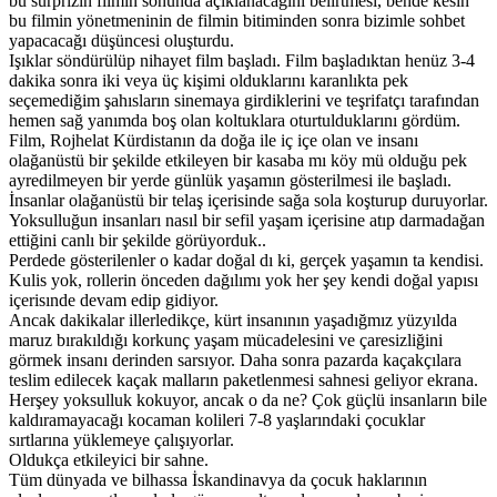
bu sürprizin filmin sonunda açıklanacağını belirtmesi, bende kesin
bu filmin yönetmeninin de filmin bitiminden sonra bizimle sohbet
yapacacağı düşüncesi oluşturdu.
Işıklar söndürülüp nihayet film başladı. Film başladıktan henüz 3-4
dakika sonra iki veya üç kişimi olduklarını karanlıkta pek
seçemediğim şahısların sinemaya girdiklerini ve teşrifatçı tarafından
hemen sağ yanımda boş olan koltuklara oturtulduklarını gördüm.
Film, Rojhelat Kürdistanın da doğa ile iç içe olan ve insanı
olağanüstü bir şekilde etkileyen bir kasaba mı köy mü olduğu pek
ayredilmeyen bir yerde günlük yaşamın gösterilmesi ile başladı.
İnsanlar olağanüstü bir telaş içerisinde sağa sola koşturup duruyorlar.
Yoksulluğun insanları nasıl bir sefil yaşam içerisine atıp darmadağan
ettiğini canlı bir şekilde görüyorduk..
Perdede gösterilenler o kadar doğal dı ki, gerçek yaşamın ta kendisi.
Kulis yok, rollerin önceden dağılımı yok her şey kendi doğal yapısı
içerisınde devam edip gidiyor.
Ancak dakikalar illerledikçe, kürt insanının yaşadığmız yüzyılda
maruz bırakıldığı korkunç yaşam mücadelesini ve çaresizliğini
görmek insanı derinden sarsıyor. Daha sonra pazarda kaçakçılara
teslim edilecek kaçak malların paketlenmesi sahnesi geliyor ekrana.
Herşey yoksulluk kokuyor, ancak o da ne? Çok güçlü insanların bile
kaldıramayacağı kocaman kolileri 7-8 yaşlarındaki çocuklar
sırtlarına yüklemeye çalışıyorlar.
Oldukça etkileyici bir sahne.
Tüm dünyada ve bilhassa İskandinavya da çocuk haklarının