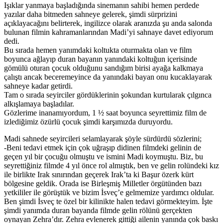
Işıklar yanmaya başladığında sinemanın sahibi hemen perdede
yazılar daha bitmeden sahneye gelerek, şimdi sürprizini
açıklayacağını belirterek, ingilizce olarak aranızda şu anda salonda
bulunan filmin kahramanlarından Madi’yi sahnaye davet ediyorum
dedi.
Bu sırada hemen yanımdaki koltukta oturmakta olan ve film
boyunca ağlayıp duran bayanın yanındaki koltuğun içerisinde
gömülü oturan çocuk olduğunu sandığım birisi ayağa kalkmaya
çalıştı ancak beceremeyince da yanındaki bayan onu kucaklayarak
sahneye kadar getirdi.
Tam o sırada seyirciler gördüklerinin şokundan kurtularak çılgınca
alkışlamaya başladılar.
Gözlerime inanamıyordum, 1 ½ saat boyunca seyrettimiz film de
izlediğimiz özürlü çocuk şimdi karşımızda duruyordu.
Madi sahnede seyircileri selamlayarak şöyle sürdürdü sözlerini;
-Beni tedavi etmek için çok uğraşıp didinen filmdeki gelinin de
geçen yıl bir çocuğu olmuştu ve ismini Madi koymuştu. Biz, bu
seyrettiğiniz filmde 4 yıl önce rol almıştık, ben ve gelin rolündeki kız
ile birlikte Irak sınırından geçerek Irak’ta ki Başur özerk kürt
bölgesine geldik. Orada ise Birleşmiş Milletler örgütünden bazı
yetkililer ile görüştük ve bizim İsveç’e gelmemize yardımcı oldular.
Ben şimdi İsveç te özel bir kilinikte halen tedavi görmekteyim. İşte
şimdi yanımda duran bayanda filmde gelin rölünü gerçekten
oynayan Zehra’dır. Zehra evlenerek gittiği ailenin yanında çok baskı