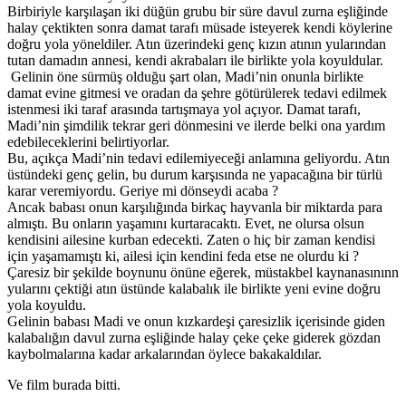
Birbiriyle karşılaşan iki düğün grubu bir süre davul zurna eşliğinde
halay çektikten sonra damat tarafı müsade isteyerek kendi köylerine
doğru yola yöneldiler. Atın üzerindeki genç kızın atının yularından
tutan damadın annesi, kendi akrabaları ile birlikte yola koyuldular.
Gelinin öne sürmüş olduğu şart olan, Madi’nin onunla birlikte
damat evine gitmesi ve oradan da şehre götürülerek tedavi edilmek
istenmesi iki taraf arasında tartışmaya yol açıyor. Damat tarafı,
Madi’nin şimdilik tekrar geri dönmesini ve ilerde belki ona yardım
edebileceklerini belirtiyorlar.
Bu, açıkça Madi’nin tedavi edilemiyeceği anlamına geliyordu. Atın
üstündeki genç gelin, bu durum karşısında ne yapacağına bir türlü
karar veremiyordu. Geriye mi dönseydi acaba ?
Ancak babası onun karşılığında birkaç hayvanla bir miktarda para
almıştı. Bu onların yaşamını kurtaracaktı. Evet, ne olursa olsun
kendisini ailesine kurban edecekti. Zaten o hiç bir zaman kendisi
için yaşamamıştı ki, ailesi için kendini feda etse ne olurdu ki ?
Çaresiz bir şekilde boynunu önüne eğerek, müstakbel kaynanasınınn
yularını çektiği atın üstünde kalabalık ile birlikte yeni evine doğru
yola koyuldu.
Gelinin babası Madi ve onun kızkardeşi çaresizlik içerisinde giden
kalabalığın davul zurna eşliğinde halay çeke çeke giderek gözdan
kaybolmalarına kadar arkalarından öylece bakakaldılar.
Ve film burada bitti.