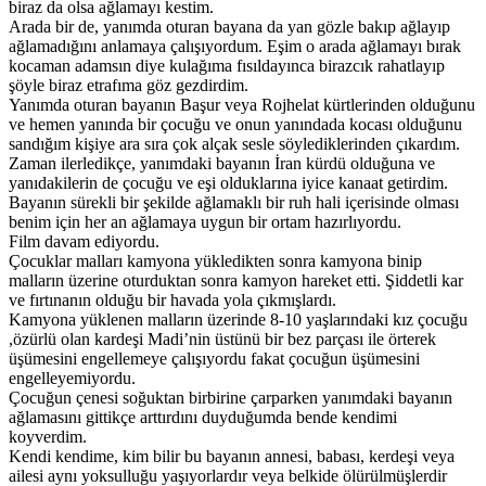
biraz da olsa ağlamayı kestim.
Arada bir de, yanımda oturan bayana da yan gözle bakıp ağlayıp
ağlamadığını anlamaya çalışıyordum. Eşim o arada ağlamayı bırak
kocaman adamsın diye kulağıma fısıldayınca birazcık rahatlayıp
şöyle biraz etrafıma göz gezdirdim.
Yanımda oturan bayanın Başur veya Rojhelat kürtlerinden olduğunu
ve hemen yanında bir çocuğu ve onun yanındada kocası olduğunu
sandığım kişiye ara sıra çok alçak sesle söylediklerinden çıkardım.
Zaman ilerledikçe, yanımdaki bayanın İran kürdü olduğuna ve
yanıdakilerin de çocuğu ve eşi olduklarına iyice kanaat getirdim.
Bayanın sürekli bir şekilde ağlamaklı bir ruh hali içerisinde olması
benim için her an ağlamaya uygun bir ortam hazırlıyordu.
Film davam ediyordu.
Çocuklar malları kamyona yükledikten sonra kamyona binip
malların üzerine oturduktan sonra kamyon hareket etti. Şiddetli kar
ve fırtınanın olduğu bir havada yola çıkmışlardı.
Kamyona yüklenen malların üzerinde 8-10 yaşlarındaki kız çocuğu
,özürlü olan kardeşi Madi’nin üstünü bir bez parçası ile örterek
üşümesini engellemeye çalışıyordu fakat çocuğun üşümesini
engelleyemiyordu.
Çocuğun çenesi soğuktan birbirine çarparken yanımdaki bayanın
ağlamasını gittikçe arttırdını duyduğumda bende kendimi
koyverdim.
Kendi kendime, kim bilir bu bayanın annesi, babası, kerdeşi veya
ailesi aynı yoksulluğu yaşıyorlardır veya belkide ölürülmüşlerdir