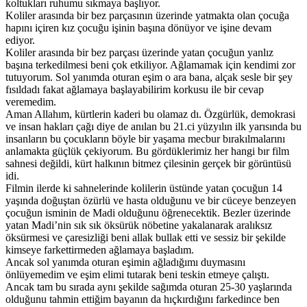
koltukları ruhumu sıkmaya başlıyor.
Koliler arasında bir bez parçasının üzerinde yatmakta olan çocuğa
hapını içiren kız çocuğu işinin başına dönüyor ve işine devam
ediyor.
Koliler arasında bir bez parçası üzerinde yatan çocuğun yanlız
başına terkedilmesi beni çok etkiliyor. Ağlamamak için kendimi zor
tutuyorum. Sol yanımda oturan eşim o ara bana, alçak sesle bir şey
fısıldadı fakat ağlamaya başlayabilirim korkusu ile bir cevap
veremedim.
Aman Allahım, kürtlerin kaderi bu olamaz dı. Özgürlük, demokrasi
ve insan hakları çağı diye de anılan bu 21.ci yüzyılın ilk yarısında bu
insanların bu çocukların böyle bir yaşama mecbur bırakılmalarını
anlamakta güçlük çekiyorum. Bu gördüklerimiz her hangi bır film
sahnesi değildi, kürt halkının bitmez çilesinin gerçek bir görüntüsü
idi.
Filmin ilerde ki sahnelerinde kolilerin üstünde yatan çocuğun 14
yaşında doğuştan özürlü ve hasta olduğunu ve bir cüceye benzeyen
çocuğun isminin de Madi olduğunu öğrenecektik. Bezler üzerinde
yatan Madi’nin sık sık öksürük nöbetine yakalanarak aralıksız
öksürmesi ve çaresizliği beni allak bullak etti ve sessiz bir şekilde
kimseye farkettirmeden ağlamaya başladım.
Ancak sol yanımda oturan eşimin ağladığımı duymasını
önlüyemedim ve eşim elimi tutarak beni teskin etmeye çalıştı.
Ancak tam bu sırada aynı şekilde sağımda oturan 25-30 yaşlarında
olduğunu tahmin ettiğim bayanın da hıçkırdığını farkedince ben