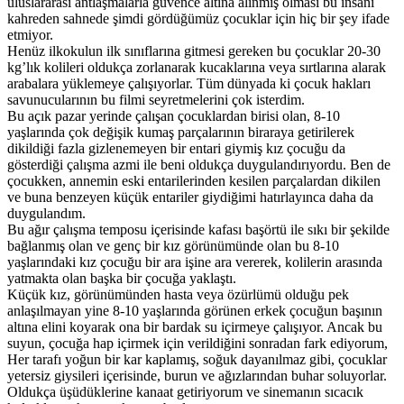
uluslararası antlaşmalarla güvence altına alınmış olması bu insanı
kahreden sahnede şimdi gördüğümüz çocuklar için hiç bir şey ifade
etmiyor.
Henüz ilkokulun ilk sınıflarına gitmesi gereken bu çocuklar 20-30
kg’lık kolileri oldukça zorlanarak kucaklarına veya sırtlarına alarak
arabalara yüklemeye çalışıyorlar. Tüm dünyada ki çocuk hakları
savunucularının bu filmi seyretmelerini çok isterdim.
Bu açık pazar yerinde çalışan çocuklardan birisi olan, 8-10
yaşlarında çok değişik kumaş parçalarının biraraya getirilerek
dikildiği fazla gizlenemeyen bir entari giymiş kız çocuğu da
gösterdiği çalışma azmi ile beni oldukça duygulandırıyordu. Ben de
çocukken, annemin eski entarilerinden kesilen parçalardan dikilen
ve buna benzeyen küçük entariler giydiğimi hatırlayınca daha da
duygulandım.
Bu ağır çalışma temposu içerisinde kafası başörtü ile sıkı bir şekilde
bağlanmış olan ve genç bir kız görünümünde olan bu 8-10
yaşlarındaki kız çocuğu bir ara işine ara vererek, kolilerin arasında
yatmakta olan başka bir çocuğa yaklaştı.
Küçük kız, görünümünden hasta veya özürlümü olduğu pek
anlaşılmayan yine 8-10 yaşlarında görünen erkek çocuğun başının
altına elini koyarak ona bir bardak su içirmeye çalışıyor. Ancak bu
suyun, çocuğa hap içirmek için verildiğini sonradan fark ediyorum,
Her tarafı yoğun bir kar kaplamış, soğuk dayanılmaz gibi, çocuklar
yetersiz giysileri içerisinde, burun ve ağızlarından buhar soluyorlar.
Oldukça üşüdüklerine kanaat getiriyorum ve sinemanın sıcacık