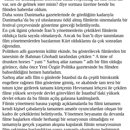
var, sen de gelmek ister misin? diye sorması üzerine bende bu
filmden haberdar oldum.
Daha sonra Danimarka gazetelerinde de gördüğüm kadarıyla
Danimarka’da bu yıl uluslararası ödül almış filmlerin sinemalarda bir
festival çerçevesinde gösterime gireceği belirtiliyordu.
En çok ilgimi çekende İran’lı yönetmenlerin çektikleri filmlerin
oldukça fazla sayıda olmalarıydı. Ancak bu İran’lı diye tanımlanan
film yönetmenlerden bazılarının Kürt olduklarını da çok sonradan
öğrendim.
Politiken adlı gazetenin kültür ekinde, bu gösterilecek filmlerden bir
tanesinin de Bahman Ghobadi tarafından çekilen “ A time of
drunken horses ” yani “ Sarhoş atlar zamanı ” adlı bir film olduğu
görünce, daha önce Yeni Özgür Politika gazetesinde bu filmden
bahsedildiğini hemen hatırladım.
Sarhoş atlar adlı film o günlerde İstanbul da da çeşitli bürokratik
engellere rağmen film gösterime girmiş, ve akabinde tam tersi bir
tutum içine girilerek tamamı kürtçenin Hevramani lehçesi ile çekilen
filme yüksek seviyede devlet görevlileri ile İstanbul’daki yüksek
devlet erkanı da bu filmin açılış galasına katılmışlardı.
Filmin yönetmeni basına yaptığı açıklamalarda bu filmi tamamen
kendi kişisel çabalarıyla tamamen amatör oyunculardan oluşan bir
kadro ile çektiklerini belirtiyordu. Yönetmen beyanatın da devamla
filme başlarken elinde herhangi bir senaryonun olmadığını ve
tamamıyla gerçek yaşamın akışına kapılarak filmin senaryosunun
film çekimine başlandıktan sonra zamanla oluştuğunu belirtmişti.