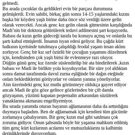
gelmedi.
Bu arada çocuklar da geldikleri evin bir parçası durumuna
gelmişlerdi. Evin sahibi, birkaç gün sonra 14-15 yaşlarındaki kızını
başka bir köyden yaşlı birine daha önce söz verdiği üzere gelin
olarak verecekti. Ancak genc kız gelin olarak gitmesinin karşılığında
Madi’nin bir doktora götürülerek tedavi adilmesini şart koşuyordu.
Babası da kızın gelin gideceği tarafa bu konuyu açmış ve onlarda bu
şartı kabul etmişlerdi. İnsanın isyan edesi geliyor. Bu çağda kürt
halkının içerisinde tutulmaya çalışıldığı feodal yaşam insan aklını
zorluyor. Genç bir kız sırf özürlü bir çocuğun yaşamını düzeltmek
için, kendisinden çok yaşlı birisi ile evlenmeye razı oluyor.
Düğün günü genç kız özenle süslendirilip bir ata bindirilerek ,kızın
babası ve Madi ile birlikte yola koyuluyorlar. Bir süre yol aldıktan
sonra damat tarafınında davul zurna eşliğinde bir dağın eteğinde
onları beklediklerini görüyorlar ve onların yanına yöneliyorlar.
Atın üzerindeki genç kız mutlu görünmeye oldukça gayret ediyor
ancak Madi ile göz göze gelince gözlerinden bir çift damla
gözyaşının, yüzünü kapatan peştemalin arkasından süzülerek
yanaklarına akmasını engelliyemiyor.
Bu sırada yanımda oturan bayanın ağlamasının daha da arttırdığını
duymaya başladım. Ben de ağlamamak için kendimi tüm gücümle
zorlamaya çabalıyorum. Bir genç kızın mal gibi satılması çok
zoruma gidiyor. Onun şahsında böyle bir yaşama mahkum edilmiş
tüm genç kürt kızlarının acılarını ve mutsuzluklarını ta kalbimin
derinliklerinde duyuyordum.