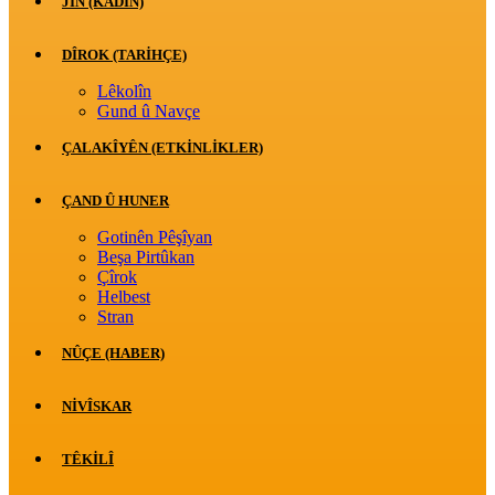
JİN (KADIN)
DÎROK (TARİHÇE)
Lêkolîn
Gund û Navçe
ÇALAKÎYÊN (ETKINLIKLER)
ÇAND Û HUNER
Gotinên Pêşîyan
Beşa Pirtûkan
Çîrok
Helbest
Stran
NÛÇE (HABER)
NIVÎSKAR
TÊKILÎ