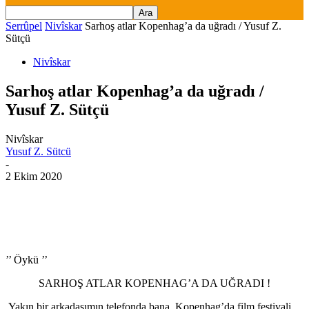
Serrûpel
Nivîskar
Sarhoş atlar Kopenhag’a da uğradı / Yusuf Z.
Sütçü
Nivîskar
Sarhoş atlar Kopenhag’a da uğradı /
Yusuf Z. Sütçü
Nivîskar
Yusuf Z. Sütcü
-
2 Ekim 2020
’’ Öykü ’’
SARHOŞ ATLAR KOPENHAG’A DA UĞRADI !
Yakın bir arkadaşımın telefonda bana, Kopenhag’da film festivali