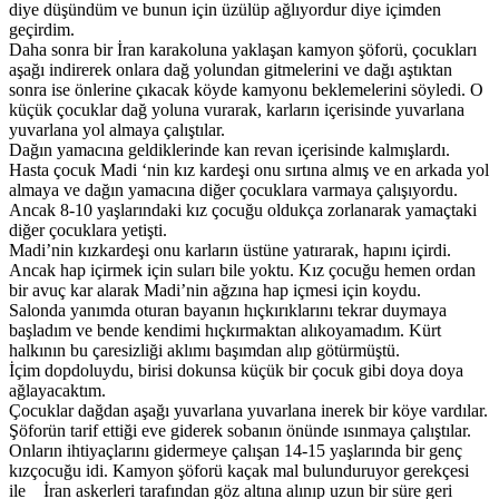
diye düşündüm ve bunun için üzülüp ağlıyordur diye içimden
geçirdim.
Daha sonra bir İran karakoluna yaklaşan kamyon şöforü, çocukları
aşağı indirerek onlara dağ yolundan gitmelerini ve dağı aştıktan
sonra ise önlerine çıkacak köyde kamyonu beklemelerini söyledi. O
küçük çocuklar dağ yoluna vurarak, karların içerisinde yuvarlana
yuvarlana yol almaya çalıştılar.
Dağın yamacına geldiklerinde kan revan içerisinde kalmışlardı.
Hasta çocuk Madi ‘nin kız kardeşi onu sırtına almış ve en arkada yol
almaya ve dağın yamacına diğer çocuklara varmaya çalışıyordu.
Ancak 8-10 yaşlarındaki kız çocuğu oldukça zorlanarak yamaçtaki
diğer çocuklara yetişti.
Madi’nin kızkardeşi onu karların üstüne yatırarak, hapını içirdi.
Ancak hap içirmek için suları bile yoktu. Kız çocuğu hemen ordan
bir avuç kar alarak Madi’nin ağzına hap içmesi için koydu.
Salonda yanımda oturan bayanın hıçkırıklarını tekrar duymaya
başladım ve bende kendimi hıçkırmaktan alıkoyamadım. Kürt
halkının bu çaresizliği aklımı başımdan alıp götürmüştü.
İçim dopdoluydu, birisi dokunsa küçük bir çocuk gibi doya doya
ağlayacaktım.
Çocuklar dağdan aşağı yuvarlana yuvarlana inerek bir köye vardılar.
Şöforün tarif ettiği eve giderek sobanın önünde ısınmaya çalıştılar.
Onların ihtiyaçlarını gidermeye çalışan 14-15 yaşlarında bir genç
kızçocuğu idi. Kamyon şöforü kaçak mal bulunduruyor gerekçesi
ile İran askerleri tarafından göz altına alınıp uzun bir süre geri