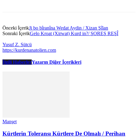
Önceki İçerik
Ji bo bîranîna Wedat Aydin / Xizan Şîlan
Sonraki İçerik
Gelo Kroat (Xirwat) Kurd in?/ ŞOREŞ REŞÎ
Yusuf Z. Sütcü
https://kurdenanatolien.com
İlgili Haberler
Yazarın Diğer İçerikleri
Manşet
Kürtlerin Toleransı Kürtlere De Olmalı / Perihan