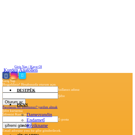
Perşembe, Ağustos 6, 2026
Giriş Yap / Kayıt Ol
Kurden Anatolien
Giriş Yap
Hoşgeldiniz! Hesabınızda oturum açın.
kullanıcı adınız
DESTPÊK
Şifre
PKAN
Parolanızı mı unuttunuz? yardım almak
Şifre kurtarma
Damezrandin
Şifrenizi Kurtarın
Endametî
E-posta
Rêzikname
Email adresine yeni bir şifre gönderilecek.