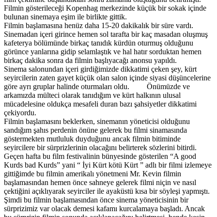
Filmin gösterileceği Kopenhag merkezinde küçük bir sokak içinde
bulunan sinemaya eşim ile birlikte gittik.
Filmin başlamasına henüz daha 15-20 dakikalık bir süre vardı.
Sinemadan içeri girince hemen sol tarafta bir kaç masadan oluşmuş
kafeterya bölümünde birkaç tanıdık kürdün oturmuş olduğunu
görünce yanlarına gidip selamlaştık ve hal hatır sorduktan hemen
birkaç dakika sonra da filmin başlıyacağı anonsu yapıldı.
Sinema salonundan içeri girdiğimizde dikkatimi çeken şey, kürt
seyircilerin zaten gayet küçük olan salon içinde siyasi düşüncelerine
göre ayrı gruplar halinde oturmaları oldu. Önümüzde ve
arkamızda mülteci olarak tanıdığım ve kürt halkının ulusal
mücadelesine oldukça mesafeli duran bazı şahsiyetler dikkatimi
çekiyordu.
Filmin başlamasını beklerken, sinemanın yöneticisi olduğunu
sandığım şahıs perdenin önüne gelerek bu filmi sinamasında
göstermekten mutluluk duyduğunu ancak filmin bitiminde
seyircilere bir sürprizlerinin olacağını belirterek sözlerini bitirdi.
Geçen hafta bu film festivalinin bünyesinde gösterilen “A good
Kurds bad Kurds” yani “ İyi Kürt kötü Kürt ” adlı bir filmi izlemeye
gittiğimde bu filmin amerikalı yönetmeni Mr. Kevin filmin
başlamasından hemen önce sahneye gelerek filmi niçin ve nasıl
çektiğini açıklıyarak seyirciler ile ayaküstü kısa bir söyleşi yapmıştı.
Şimdi bu filmin başlamasından önce sinema yöneticisinin bir
sürprizimiz var olacak demesi kafamı kurcalamaya başladı. Ancak