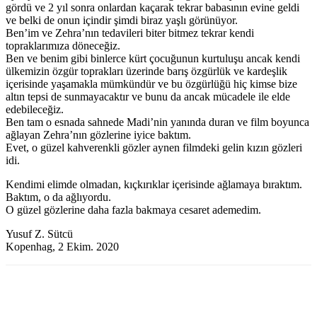
gördü ve 2 yıl sonra onlardan kaçarak tekrar babasının evine geldi
ve belki de onun içindir şimdi biraz yaşlı görünüyor.
Ben’im ve Zehra’nın tedavileri biter bitmez tekrar kendi
topraklarımıza döneceğiz.
Ben ve benim gibi binlerce kürt çocuğunun kurtuluşu ancak kendi
ülkemizin özgür toprakları üzerinde barış özgürlük ve kardeşlik
içerisinde yaşamakla mümkündür ve bu özgürlüğü hiç kimse bize
altın tepsi de sunmayacaktır ve bunu da ancak mücadele ile elde
edebileceğiz.
Ben tam o esnada sahnede Madi’nin yanında duran ve film boyunca
ağlayan Zehra’nın gözlerine iyice baktım.
Evet, o güzel kahverenkli gözler aynen filmdeki gelin kızın gözleri
idi.
Kendimi elimde olmadan, kıçkırıklar içerisinde ağlamaya bıraktım.
Baktım, o da ağlıyordu.
O güzel gözlerine daha fazla bakmaya cesaret ademedim.
Yusuf Z. Sütcü
Kopenhag, 2 Ekim. 2020