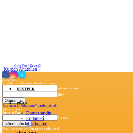
Cuma, Ağustos 7, 2026
Giriş Yap / Kayıt Ol
Kurden Anatolien
Giriş Yap
Hoşgeldiniz! Hesabınızda oturum açın.
kullanıcı adınız
DESTPÊK
Şifre
PKAN
Parolanızı mı unuttunuz? yardım almak
Şifre kurtarma
Damezrandin
Şifrenizi Kurtarın
Endametî
E-posta
Rêzikname
Email adresine yeni bir şifre gönderilecek.