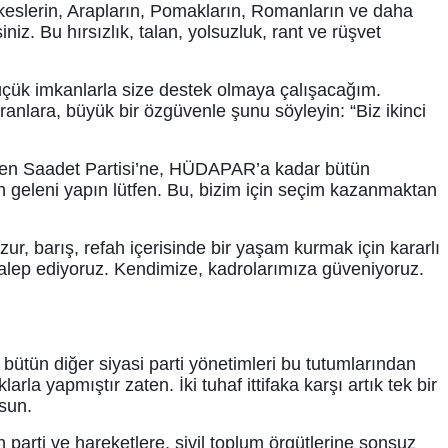
erkeslerin, Arapların, Pomakların, Romanların ve daha
iniz. Bu hırsızlık, talan, yolsuzluk, rant ve rüşvet
üçük imkanlarla size destek olmaya çalışacağım.
ranlara, büyük bir özgüvenle şunu söyleyin: “Biz ikinci
’den Saadet Partisi’ne, HÜDAPAR’a kadar bütün
n geleni yapın lütfen. Bu, bizim için seçim kazanmaktan
ur, barış, refah içerisinde bir yaşam kurmak için kararlı
talep ediyoruz. Kendimize, kadrolarımıza güveniyoruz.
bütün diğer siyasi parti yönetimleri bu tutumlarından
la yapmıştır zaten. İki tuhaf ittifaka karşı artık tek bir
lsun.
parti ve hareketlere, sivil toplum örgütlerine sonsuz