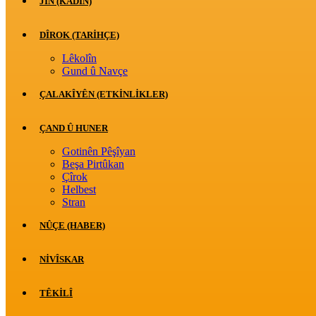
JİN (KADIN)
DÎROK (TARİHÇE)
Lêkolîn
Gund û Navçe
ÇALAKÎYÊN (ETKINLIKLER)
ÇAND Û HUNER
Gotinên Pêşîyan
Beşa Pirtûkan
Çîrok
Helbest
Stran
NÛÇE (HABER)
NIVÎSKAR
TÊKILÎ