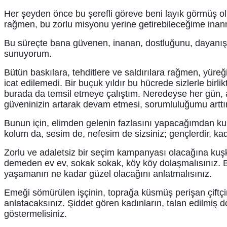
Her şeyden önce bu şerefli göreve beni layık görmüş o
rağmen, bu zorlu misyonu yerine getirebileceğime inan
Bu süreçte bana güvenen, inanan, dostluğunu, dayanışm
sunuyorum.
Bütün baskılara, tehditlere ve saldırılara rağmen, yüreği
icat edilemedi. Bir buçuk yıldır bu hücrede sizlerle birli
burada da temsil etmeye çalıştım. Neredeyse her gün, a
güveninizin artarak devam etmesi, sorumluluğumu arttırm
Bunun için, elimden gelenin fazlasını yapacağımdan kuş
kolum da, sesim de, nefesim de sizsiniz; gençlerdir, kad
Zorlu ve adaletsiz bir seçim kampanyası olacağına kuşk
demeden ev ev, sokak sokak, köy köy dolaşmalısınız. Ben
yaşamanın ne kadar güzel olacağını anlatmalısınız.
Emeği sömürülen işçinin, toprağa küsmüş perişan çiftç
anlatacaksınız. Şiddet gören kadınların, talan edilmiş 
göstermelisiniz.