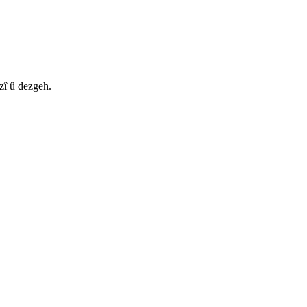
zî û dezgeh.