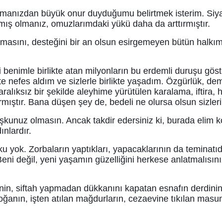
lmanızdan büyük onur duyduğumu belirtmek isterim. Siyas
mış olmanız, omuzlarımdaki yükü daha da arttırmıştır.
asını, desteğini bir an olsun esirgemeyen bütün halkım
 benimle birlikte atan milyonların bu erdemli duruşu göste
kte nefes aldım ve sizlerle birlikte yaşadım. Özgürlük, demo
ralıksız bir şekilde aleyhime yürütülen karalama, iftira
ıştır. Bana düşen şey de, bedeli ne olursa olsun sizleri
kunuz olmasın. Ancak takdir edersiniz ki, burada elim k
ınlardır.
u yok. Zorbaların yaptıkları, yapacaklarının da temina
i değil, yeni yaşamın güzelliğini herkese anlatmalısınız
inin, siftah yapmadan dükkanını kapatan esnafın derdin
doğanın, işten atılan mağdurların, cezaevine tıkılan masu