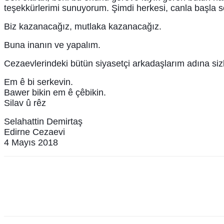
teşekkürlerimi sunuyorum. Şimdi herkesi, canla başla 
Biz kazanacağız, mutlaka kazanacağız.
Buna inanın ve yapalım.
Cezaevlerindeki bütün siyasetçi arkadaşlarım adına sizl
Em ê bi serkevin.
Bawer bikin em ê çêbikin.
Silav û rêz
Selahattin Demirtaş
Edirne Cezaevi
4 Mayıs 2018