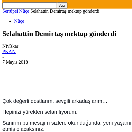
Serrûpel
Nûçe
Selahattin Demirtaş mektup gönderdi
Nûçe
Selahattin Demirtaş mektup gönderdi
Nivîskar
PKAN
-
7 Mayıs 2018
Çok değerli dostlarım, sevgili arkadaşlarım…
Hepinizi yürekten selamlıyorum.
Sanırım bu mesajım sizlere okunduğunda, yeni yaşamı
etmiş olacaksınız.