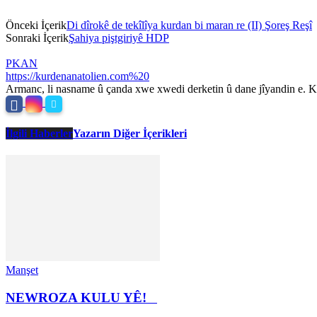
Önceki İçerik
Di dîrokê de tekîlîya kurdan bi maran re (II) Şoreş Reşî
Sonraki İçerik
Şahiya piştgiriyê HDP
PKAN
https://kurdenanatolien.com%20
Armanc, li nasname û çanda xwe xwedi derketin û dane jîyandin e. Ku
İlgili Haberler
Yazarın Diğer İçerikleri
Manşet
NEWROZA KULU YÊ!