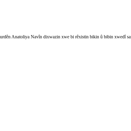
rdên Anatoliya Navîn dixwazin xwe bi rêxistin bikin û bibin xwedî sa