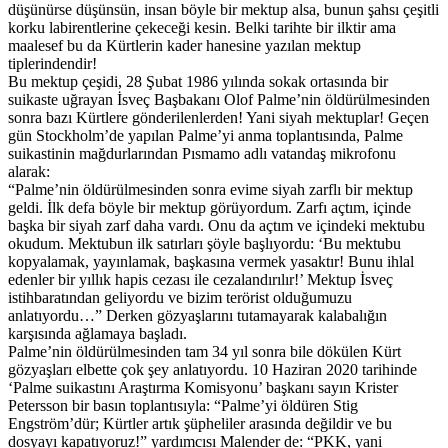
düşünürse düşünsün, insan böyle bir mektup alsa, bunun şahsı çeşitli
korku labirentlerine çekeceği kesin. Belki tarihte bir ilktir ama
maalesef bu da Kürtlerin kader hanesine yazılan mektup
tiplerindendir!
Bu mektup çeşidi, 28 Şubat 1986 yılında sokak ortasında bir
suikaste uğrayan İsveç Başbakanı Olof Palme’nin öldürülmesinden
sonra bazı Kürtlere gönderilenlerden! Yani siyah mektuplar! Geçen
gün Stockholm’de yapılan Palme’yi anma toplantısında, Palme
suikastinin mağdurlarından Pısmamo adlı vatandaş mikrofonu
alarak:
“Palme’nin öldürülmesinden sonra evime siyah zarflı bir mektup
geldi. İlk defa böyle bir mektup görüyordum. Zarfı açtım, içinde
başka bir siyah zarf daha vardı. Onu da açtım ve içindeki mektubu
okudum. Mektubun ilk satırları şöyle başlıyordu: ‘Bu mektubu
kopyalamak, yayınlamak, başkasına vermek yasaktır! Bunu ihlal
edenler bir yıllık hapis cezası ile cezalandırılır!’ Mektup İsveç
istihbaratından geliyordu ve bizim terörist olduğumuzu
anlatıyordu…” Derken gözyaşlarını tutamayarak kalabalığın
karşısında ağlamaya başladı.
Palme’nin öldürülmesinden tam 34 yıl sonra bile dökülen Kürt
gözyaşları elbette çok şey anlatıyordu. 10 Haziran 2020 tarihinde
‘Palme suikastını Araştırma Komisyonu’ başkanı sayın Krister
Petersson bir basın toplantısıyla: “Palme’yi öldüren Stig
Engström’dür; Kürtler artık şüpheliler arasında değildir ve bu
dosyayı kapatıyoruz!” yardımcısı Malender de: “PKK, yani