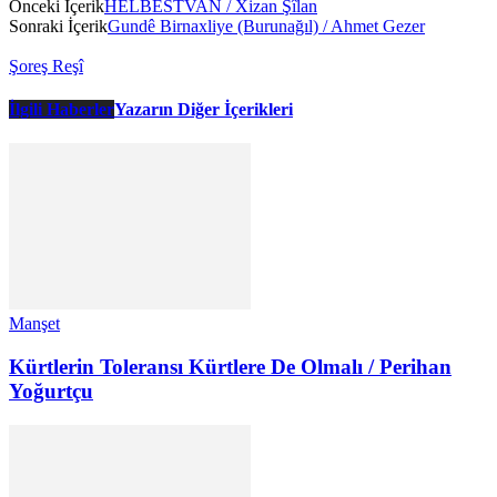
Önceki İçerik
HELBESTVAN / Xizan Şîlan
Sonraki İçerik
Gundê Birnaxliye (Burunağıl) / Ahmet Gezer
Şoreş Reşî
İlgili Haberler
Yazarın Diğer İçerikleri
Manşet
Kürtlerin Toleransı Kürtlere De Olmalı / Perihan
Yoğurtçu