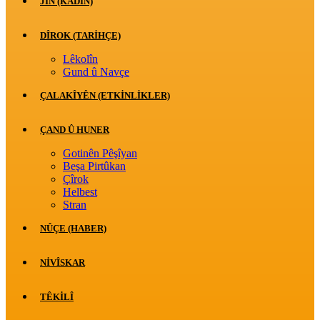
JİN (KADIN)
DÎROK (TARİHÇE)
Lêkolîn
Gund û Navçe
ÇALAKÎYÊN (ETKINLIKLER)
ÇAND Û HUNER
Gotinên Pêşîyan
Beşa Pirtûkan
Çîrok
Helbest
Stran
NÛÇE (HABER)
NIVÎSKAR
TÊKILÎ