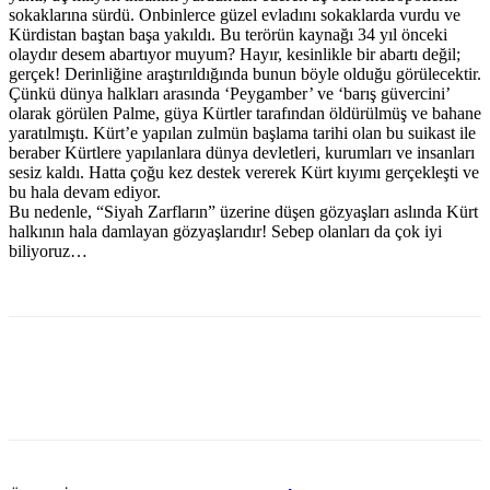
sokaklarına sürdü. Onbinlerce güzel evladını sokaklarda vurdu ve
Kürdistan baştan başa yakıldı. Bu terörün kaynağı 34 yıl önceki
olaydır desem abartıyor muyum? Hayır, kesinlikle bir abartı değil;
gerçek! Derinliğine araştırıldığında bunun böyle olduğu görülecektir.
Çünkü dünya halkları arasında ‘Peygamber’ ve ‘barış güvercini’
olarak görülen Palme, güya Kürtler tarafından öldürülmüş ve bahane
yaratılmıştı. Kürt’e yapılan zulmün başlama tarihi olan bu suikast ile
beraber Kürtlere yapılanlara dünya devletleri, kurumları ve insanları
sesiz kaldı. Hatta çoğu kez destek vererek Kürt kıyımı gerçekleşti ve
bu hala devam ediyor.
Bu nedenle, “Siyah Zarfların” üzerine düşen gözyaşları aslında Kürt
halkının hala damlayan gözyaşlarıdır! Sebep olanları da çok iyi
biliyoruz…