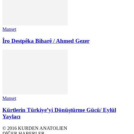
Manşet
Îro Destpêka Biharê / Ahmed Gezer
Manşet
Kürtlerin Türkiye’yi Dönüştürme Gücü/ Eylül
Yaylacı
© 2016 KURDEN ANATOLIEN
DİĞER HABERLER