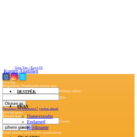
Cumartesi, Ağustos 8, 2026
Giriş Yap / Kayıt Ol
Kurden Anatolien
Giriş Yap
Hoşgeldiniz! Hesabınızda oturum açın.
kullanıcı adınız
DESTPÊK
Şifre
PKAN
Parolanızı mı unuttunuz? yardım almak
Şifre kurtarma
Damezrandin
Şifrenizi Kurtarın
Endametî
E-posta
Rêzikname
Email adresine yeni bir şifre gönderilecek.