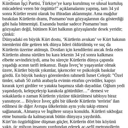
Kürdistan İşçi Partisi, Türkiye’ye karşı kurulmuş ve ulusal kurtuluş
mücadelesi veren bir örgüttür!” açıklamalarını yapmış, tam 34 yıl
sonra Kürtler resmi olarak bu iftiradan aklanmıştır. Ama mağdur
bırakılan Kürtlerin dramı, Pısmamo’nun gözyaşlarının da gösterdiği
gibi hala bitmemişti. Esasında bunlar sadece Pısmamo’nun
gözyaşları değil, bütünen Kürt halkının gözyaşlarıdır desek yeridir;
çünkü:
Dünyadaki en büyük Kürt dostu, ‘Kürtlerin avukatı’ ve Kürt hakının
istemlerini dile getiren tek dünya lideri öldürülmüş ve suç da
Kürtlerin üzerine atılmıştı. Dostları için kendilerini ancak feda eden
Kürtlerin alnına sürülen bu kara lekenin 34 yıl sonra kalkması
elbette sevindiriciydi, ama bu süreçte Kürtlerin dünya çapında
yaşadığı acının tarifi imkansız. Başta İsveç’te yaşayanlar olmak
üzere, Kürtler büyük yıkımlar, işkenceler ve psikolojik baskılar
gördü. En büyük baskıyı görenlerden rahmetli İsmet Celepli: ”Özel
timler, sabah 50 zırhlı arabayla evimin etrafını çevirdiler, kapıyı
kırarak içeri girdiler ve yatakta başımıza silah dayadılar. Oğlum yedi
yaşındaydı, kelepçeleyip karakola götürdüler…” demesi ve
sokaklarda o zaman Kürtlerin yüzüne tükürülmesi tabloyu biraz
yansıtıyor… Böylece İsveç gibi bir ülkede Kürtlerin ‘terörist’ ilan
edilmesi ile diğer Avrupa ülkelerinin aynı yolu takip etmesi
sağlanarak, Almanya ve İngiltere sıraya konuldu. Kürtleri sıkboğaz
etme bununla da kalmayarak bütün dünyaya yaydırıldı.
Kürt’ün özgürlüğüne düşman güçler, Kürtlerin dört bin köyünü
yaktı, üç milyon insanını yurdundan ederek aç-sefil metropollerin