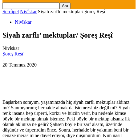
Serrûpel
Nivîskar
Siyah zarflı’ mektuplar/ Şoreş Reşî
Nivîskar
Siyah zarflı’ mektuplar/ Şoreş Reşî
Nivîskar
Şoreş Reşî
-
20 Temmuz 2020
Başlarken sorayım, yaşamınızda hiç siyah zarflı mektuplar aldınız
mı? Sanmıyorum; herhalde almak da istemezsiniz değil mi? Siyah
renk insana hep ürperti, korku ve hüzün verir, bu nedenle kimse
böyle bir mektup almak istemez. Peki böyle bir mektup alsanız ilk
olarak aklınıza ne gelir? Şahsen böyle bir zarf alsam, üzerinde
düşünür ve ürperirdim önce. Sonra, herhalde bir yakınım beni bir
cenaze merasimine davet ediyor, diye düşünürdüm. Kim nasıl