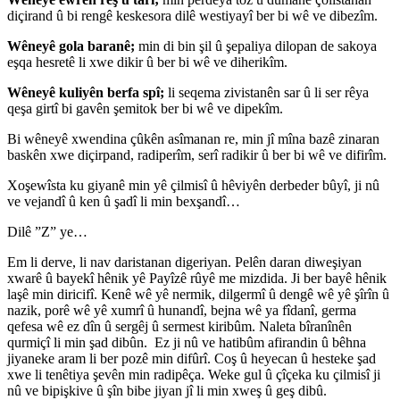
diçirand û bi rengê keskesora dilê westiyayî ber bi wê ve dibezîm.
Wêneyê gola baranê;
min di bin şil û şepaliya dilopan de sakoya
eşqa hesretê li xwe dikir û ber bi wê ve diherikîm.
Wêneyê kuliyên berfa spî;
li seqema zivistanên sar û li ser rêya
qeşa girtî bi gavên şemitok ber bi wê ve dipekîm.
Bi wêneyê xwendina çûkên asîmanan re, min jî mîna bazê zinaran
baskên xwe diçirpand, radiperîm, serî radikir û ber bi wê ve difirîm.
Xoşewîsta ku giyanê min yê çilmisî û hêviyên derbeder bûyî, ji nû
ve vejandî û ken û şadî li min bexşandî…
Dilê ”Z” ye…
Em li derve, li nav daristanan digeriyan. Pelên daran diweşiyan
xwarê û bayekî hênik yê Payîzê rûyê me mizdida. Ji ber bayê hênik
laşê min diricifî. Kenê wê yê nermik, dilgermî û dengê wê yê şîrîn û
nazik, porê wê yê xumrî û hunandî, bejna wê ya fîdanî, germa
qefesa wê ez dîn û sergêj û sermest kiribûm. Naleta bîranînên
qurmiçî li min şad dibûn. Ez ji nû ve hatibûm afirandin û bêhna
jiyaneke aram li ber pozê min difûrî. Coş û heyecan û hesteke şad
xwe li tenêtiya şevên min radipêça. Weke gul û çîçeka ku çilmisî ji
nû ve bipişkive û şîn bibe jiyan jî li min xweş û geş dibû.