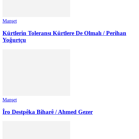
Manşet
Kürtlerin Toleransı Kürtlere De Olmalı / Perihan
Yoğurtçu
Manşet
Îro Destpêka Biharê / Ahmed Gezer