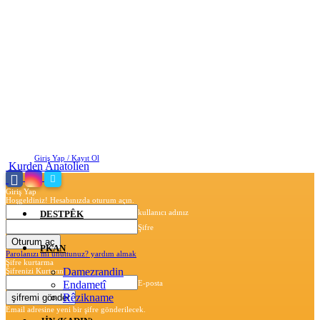
Cumartesi, Ağustos 8, 2026
Giriş Yap / Kayıt Ol
Kurden Anatolien
Giriş Yap
Hoşgeldiniz! Hesabınızda oturum açın.
kullanıcı adınız
DESTPÊK
Şifre
PKAN
Parolanızı mı unuttunuz? yardım almak
Şifre kurtarma
Damezrandin
Şifrenizi Kurtarın
Endametî
E-posta
Rêzikname
Email adresine yeni bir şifre gönderilecek.