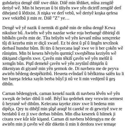
guhdariya dengê dilê xwe dikir. Dilê min lêdiket, mîna zengilê
deriyê wê. Min bi heyecan û bi tiliyên xwe yên dicirifî zengilê derî
dihejand û lêdixist. Ji nişka ve derî vebû, wê deriyê koşka qefesa
xwe vekirîbû ji min re. Dilê ”Z” ye…
Dengê wê yê nazik û nermik di guhê min de mîna dengê Kewa
nikulsor bû. Awirên wê yên nazdar weke roja berbangê dibiriqî di
bibîkên çavên min de. Tîra brûyên wê yên kevanî mîna xençereke
tûj di kezeba min re diçû xwarê. Ez bi dest û pî û lingên tevzînok
derbasî hundur bûm. Bi tirs û heyecana laşê xwe ve li ber çokên wê
rûniştim. Min bi kesera hêviyên qurmiçî xweşbêhna keziyên wê
dikişand cîgerên xwe. Çavên min têkilî çavên wê yên melûl û
xemgîn bûn. Piştî demekê çavên wê yên zeytûnî dibişirîn û
dikeniyan di giyanê min yên şermok de. Di navbera me de peyva
awirên bêdeng destpêkiribû. Hesreta evîndarî û bêrîkirina salên ku li
ber bareşa feleka xayîn berba bûyî ji nû ve li min vedijenî û geş
dibûn.
Carnan bêdengiyek, carnan kenekî nazik di navbera lêvên wê yên
xweşik de belav dibû li odê. Bêyî ku qedehek mey vexwim sermest
û heyranê wê dibûm. Kelecana tayeke zirav xwe li bedena min
dipêça. Qey tu dibêjî min şûşê araqê bi carekê re di gewriyê xwe re
berdabû û ez ji xwe derbas bibûm. Min dîsa keserek û hilmek ji
cixara xwe kûr kûr kişand. Carnan di navbera bêdengiya me de
awirên min ji çavên wê dûr diketin û min li derdora xwe temaşe