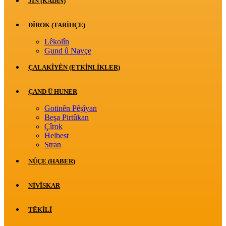
JİN (KADIN)
DÎROK (TARİHÇE)
Lêkolîn
Gund û Navçe
ÇALAKÎYÊN (ETKINLIKLER)
ÇAND Û HUNER
Gotinên Pêşîyan
Beşa Pirtûkan
Çîrok
Helbest
Stran
NÛÇE (HABER)
NIVÎSKAR
TÊKILÎ