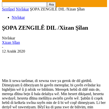
Serrûpel
Nivîskar
ŞOPA ZENGILÊ DIL /Xizan Şîlan
Nivîskar
ŞOPA ZENGILÊ DIL /Xizan Şîlan
Nivîskar
Xizan Şîlan
-
12 Aralık 2020
Min li xewa tarûmar, di xewna xwe ya gerok de dil girtibû.
Dimeşiyam û dibeziyam bi gavên mereqdar, bi çavên evîndar ku
bighêjim wê û ji nêzik ve bibînim. Mereqek hebû di dilê min de,
mereqa dîtina bejn û bala delaliya wê. Min hesret dikişand, hesreta
sewdayê, hesreta dîtina melûliya awirên çavên wê. Şabûn û coşek
hebû di kelkela xwîna rayên min de û bi wê coşê dimeşiyam. Li ber
deriyê wê rawestiyam. Bêyî ku di şuna xwe de bilivim, min