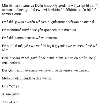
Min bi maçên xunava lêvên hesretkêş gerdana wê ya spî bi morî û
mircanan dineqişand û ew tevî hezkirin û bêrîkirina salên bihûrî
hembêz dikir.
Ez êsîrê şewqa awirên wê yên di çirîsandina stêrkan de diçirisî…
Ez mehkûmê tiliyên wê yên qolincên min mizdida…
Ez êsîrê germa henasa wê ya dilnerm…
Ez bi dil û mêjiyê xwe ve û bi laş û giyanê xwe ve mehkûmê wê
bûm.
Belê dixwazim wê gavê û wê demê bijîm. Ne rojên bihûrî, ne jî
rojên dahatû…
Bes çêj, haz û heyecana wê gavê û bextewariya wê demê…
Mehkûmek di zîndana dilê wê de…
Dilê “Z” ye…
Xizan Şîlan
2008-11-11