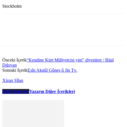
Stockholm
Önceki İçerik
“Kendine Kürt Milliyetçisi yim” diyenlere / Bilal
Dilovan
Sonraki İçerik
Esîn Akgûl Gûneş û Jin Tv.
Xizan Şîlan
İlgili Haberler
Yazarın Diğer İçerikleri