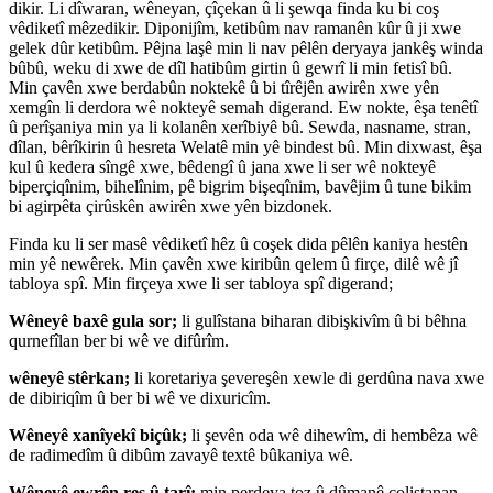
dikir. Li dîwaran, wêneyan, çîçekan û li şewqa finda ku bi coş
vêdiketî mêzedikir. Diponijîm, ketibûm nav ramanên kûr û ji xwe
gelek dûr ketibûm. Pêjna laşê min li nav pêlên deryaya jankêş winda
bûbû, weku di xwe de dîl hatibûm girtin û gewrî li min fetisî bû.
Min çavên xwe berdabûn noktekê û bi tîrêjên awirên xwe yên
xemgîn li derdora wê nokteyê semah digerand. Ew nokte, êşa tenêtî
û perîşaniya min ya li kolanên xerîbiyê bû. Sewda, nasname, stran,
dîlan, bêrîkirin û hesreta Welatê min yê bindest bû. Min dixwast, êşa
kul û kedera sîngê xwe, bêdengî û jana xwe li ser wê nokteyê
biperçiqînim, bihelînim, pê bigrim bişeqînim, bavêjim û tune bikim
bi agirpêta çirûskên awirên xwe yên bizdonek.
Finda ku li ser masê vêdiketî hêz û coşek dida pêlên kaniya hestên
min yê newêrek. Min çavên xwe kiribûn qelem û firçe, dilê wê jî
tabloya spî. Min firçeya xwe li ser tabloya spî digerand;
Wêneyê baxê gula sor;
li gulîstana biharan dibişkivîm û bi bêhna
qurnefîlan ber bi wê ve difûrîm.
wêneyê stêrkan;
li koretariya şevereşên xewle di gerdûna nava xwe
de dibiriqîm û ber bi wê ve dixuricîm.
Wêneyê xanîyekî biçûk;
li şevên oda wê dihewîm, di hembêza wê
de radimedîm û dibûm zavayê textê bûkaniya wê.
Wêneyê
ewrên reş û tarî
;
min perdeya toz û dûmanê çolistanan