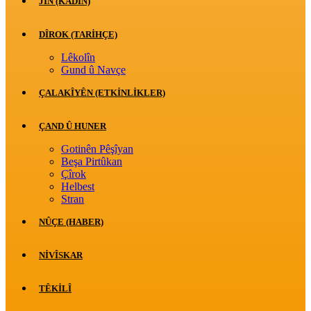
JİN (KADIN)
DÎROK (TARİHÇE)
Lêkolîn
Gund û Navçe
ÇALAKÎYÊN (ETKINLIKLER)
ÇAND Û HUNER
Gotinên Pêşîyan
Beşa Pirtûkan
Çîrok
Helbest
Stran
NÛÇE (HABER)
NIVÎSKAR
TÊKILÎ