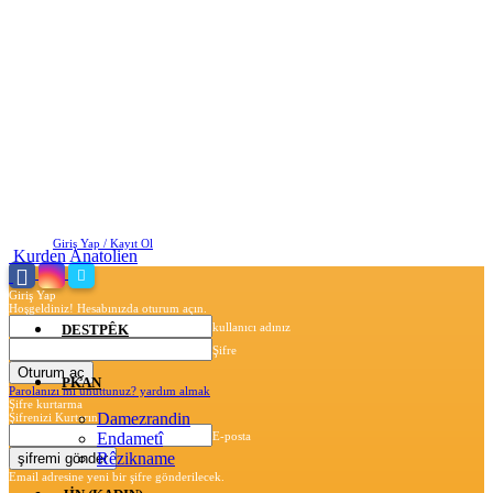
Cumartesi, Ağustos 8, 2026
Giriş Yap / Kayıt Ol
Kurden Anatolien
Giriş Yap
Hoşgeldiniz! Hesabınızda oturum açın.
kullanıcı adınız
DESTPÊK
Şifre
PKAN
Parolanızı mı unuttunuz? yardım almak
Şifre kurtarma
Damezrandin
Şifrenizi Kurtarın
Endametî
E-posta
Rêzikname
Email adresine yeni bir şifre gönderilecek.