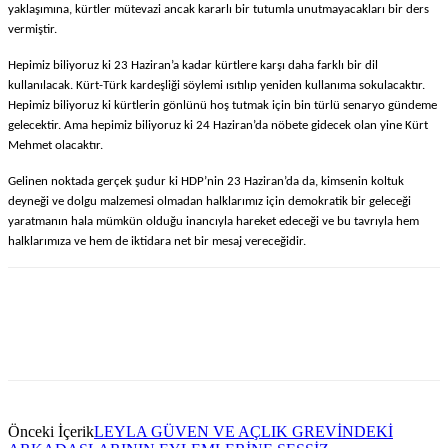
yaklaşımına, k
ü
rtler m
ü
tevazi ancak kararlı bir tutumla unutmayacakları bir ders
vermiştir.
Hepimiz biliyoruz ki 23 Haziran’a kadar k
ü
rtlere karşı daha farklı bir dil
kullanılacak. K
ü
rt-T
ü
rk kardeşliği s
ö
ylemi ısıtılıp yeniden kullanıma sokulacaktır.
Hepimiz biliyoruz ki k
ü
rtlerin g
ö
nl
ü
n
ü
hoş tutmak i
ç
in bin t
ü
rl
ü
senaryo g
ü
ndeme
gelecektir. Ama hepimiz biliyoruz ki 24 Haziran’da n
ö
bete gidecek olan yine K
ü
rt
Mehmet olacaktır.
Gelinen noktada ger
ç
ek şudur ki HDP’nin 23 Haziran’da da, kimsenin koltuk
deyneği ve dolgu malzemesi olmadan halklarımız i
ç
in demokratik bir geleceği
yaratmanın hala m
ü
mk
ü
n olduğu inancıyla hareket edeceği ve bu tavrıyla hem
halklarımıza ve hem de iktidara net bir mesaj vereceğidir.
Önceki İçerik
LEYLA GÜVEN VE AÇLIK GREVİNDEKİ