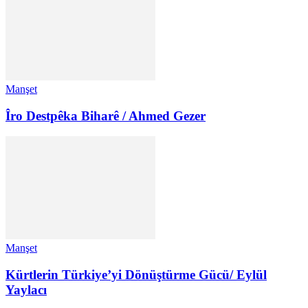
Manşet
Îro Destpêka Biharê / Ahmed Gezer
Manşet
Kürtlerin Türkiye’yi Dönüştürme Gücü/ Eylül
Yaylacı