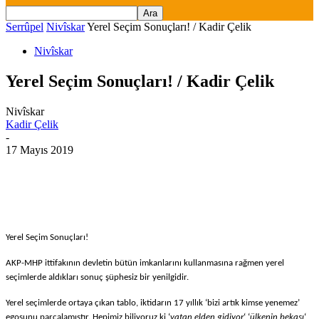
Serrûpel
Nivîskar
Yerel Seçim Sonuçları! / Kadir Çelik
Nivîskar
Yerel Seçim Sonuçları! / Kadir Çelik
Nivîskar
Kadir Çelik
-
17 Mayıs 2019
Yerel Seçim Sonuçları!
AKP-MHP ittifakının devletin b
ü
t
ü
n imkanlarını kullanmasına rağmen yerel
se
ç
imlerde aldıkları sonu
ç
ş
ü
phesiz bir yenilgidir.
Yerel se
ç
imlerde ortaya
ç
ıkan tablo, iktidarın 17 yıllık ‘bizi artık kimse yenemez’
egosunu par
ç
alamıştır. Hepimiz biliyoruz ki ‘
vatan elden gidiyor
‘ ‘
ü
lkenin bekası
‘