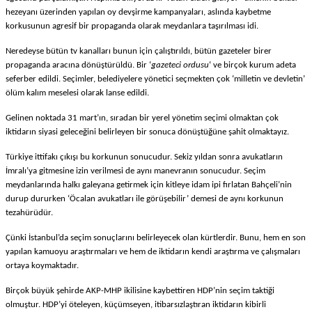
hezeyanı
ü
zerinden yapılan oy devşirme kampanyaları, aslında kaybetme
korkusunun agresif bir propaganda olarak meydanlara taşırılması idi.
Neredeyse b
ü
t
ü
n tv kanalları bunun i
ç
in
ç
alıştırıldı, b
ü
t
ü
n gazeteler birer
propaganda aracına d
ö
n
ü
şt
ü
r
ü
ld
ü
. Bir ‘
gazeteci ordusu
‘ ve bir
ç
ok kurum adeta
seferber edildi. Se
ç
imler, belediyelere y
ö
netici se
ç
mekten
ç
ok ‘milletin ve devletin’
ö
l
ü
m kalım meselesi olarak lanse edildi.
Gelinen noktada 31 mart’ın, sıradan bir yerel y
ö
netim se
ç
imi olmaktan
ç
ok
iktidarın siyasi geleceğini belirleyen bir sonuca d
ö
n
ü
şt
ü
ğ
ü
ne şahit olmaktayız.
T
ü
rkiye ittifakı
ç
ıkışı bu korkunun sonucudur. Sekiz yıldan sonra avukatların
İmralı’ya gitmesine izin verilmesi de aynı manevranın sonucudur. Se
ç
im
meydanlarında halkı galeyana getirmek i
ç
in kitleye idam ipi fırlatan Bah
ç
eli’nin
durup dururken ‘
Ö
calan avukatları ile g
ö
r
ü
şebilir’ demesi de aynı korkunun
tezah
ü
r
ü
d
ü
r.
Çü
nki İstanbul’da se
ç
im sonu
ç
larını belirleyecek olan k
ü
rtlerdir. Bunu, hem en son
yapılan kamuoyu araştırmaları ve hem de iktidarın kendi araştırma ve
ç
alışmaları
ortaya koymaktadır.
Bir
ç
ok b
ü
y
ü
k şehirde AKP-MHP ikilisine kaybettiren HDP’nin se
ç
im taktiği
olmuştur. HDP’yi
ö
teleyen, k
üçü
mseyen, itibarsızlaştıran iktidarın kibirli