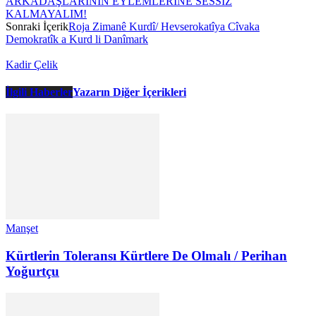
ARKADAŞLARININ EYLEMLERİNE SESSİZ
KALMAYALIM!
Sonraki İçerik
Roja Zimanê Kurdî/ Hevserokatîya Cîvaka
Demokratîk a Kurd li Danîmark
Kadir Çelik
İlgili Haberler
Yazarın Diğer İçerikleri
Manşet
Kürtlerin Toleransı Kürtlere De Olmalı / Perihan
Yoğurtçu