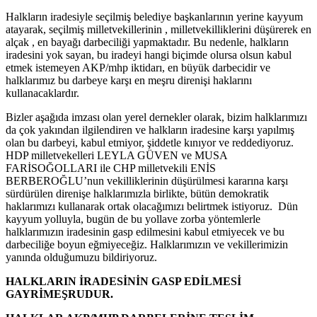
Halkların iradesiyle seçilmiş belediye başkanlarının yerine kayyum
atayarak, seçilmiş milletvekillerinin , milletvekilliklerini düşürerek en
alçak , en bayağı darbeciliği yapmaktadır. Bu nedenle, halkların
iradesini yok sayan, bu iradeyi hangi biçimde olursa olsun kabul
etmek istemeyen AKP/mhp iktidarı, en büyük darbecidir ve
halklarımız bu darbeye karşı en meşru direnişi haklarını
kullanacaklardır.
Bizler aşağıda imzası olan yerel dernekler olarak, bizim halklarımızı
da çok yakından ilgilendiren ve halkların iradesine karşı yapılmış
olan bu darbeyi, kabul etmiyor, şiddetle kınıyor ve reddediyoruz.
HDP milletvekelleri LEYLA GÜVEN ve MUSA
FARİSOĞOLLARI ile CHP milletvekili ENİS
BERBEROĞLU’nun vekilliklerinin düşürülmesi kararına karşı
sürdürülen direnişe halklarımızla birlikte, bütün demokratik
haklarımızı kullanarak ortak olacağımızı belirtmek istiyoruz. Dün
kayyum yolluyla, bugün de bu yollave zorba yöntemlerle
halklarımızın iradesinin gasp edilmesini kabul etmiyecek ve bu
darbeciliğe boyun eğmiyeceğiz. Halklarımızın ve vekillerimizin
yanında olduğumuzu bildiriyoruz.
HALKLARIN İRADESİNİN GASP EDİLMESİ
GAYRİMEŞRUDUR.