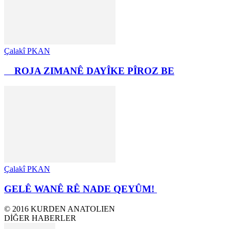
Çalakî PKAN
ROJA ZIMANÊ DAYÎKE PÎROZ BE
Çalakî PKAN
GELÊ WANÊ RÊ NADE QEYÛM!
© 2016 KURDEN ANATOLIEN
DİĞER HABERLER