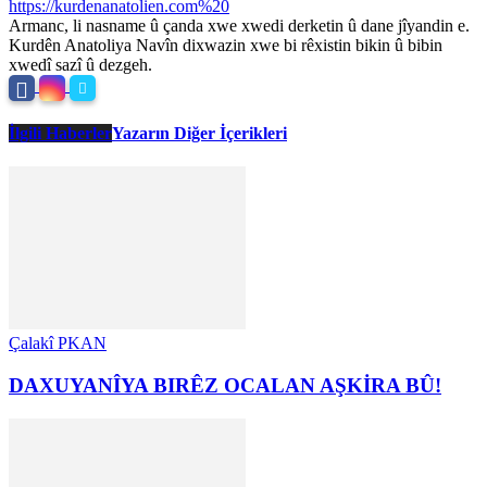
https://kurdenanatolien.com%20
Armanc, li nasname û çanda xwe xwedi derketin û dane jîyandin e.
Kurdên Anatoliya Navîn dixwazin xwe bi rêxistin bikin û bibin
xwedî sazî û dezgeh.
İlgili Haberler
Yazarın Diğer İçerikleri
Çalakî PKAN
DAXUYANÎYA BIRÊZ OCALAN AŞKİRA BÛ!