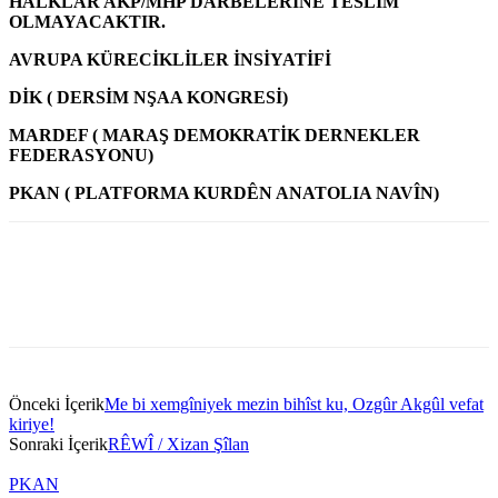
HALKLAR AKP/MHP DARBELERİNE TESLİM
OLMAYACAKTIR.
AVRUPA KÜRECİKLİLER İNSİYATİFİ
DİK ( DERSİM NŞAA KONGRESİ)
MARDEF ( MARAŞ DEMOKRATİK DERNEKLER
FEDERASYONU)
PKAN ( PLATFORMA KURDÊN ANATOLIA NAVÎN)
Önceki İçerik
Me bi xemgîniyek mezin bihîst ku, Ozgûr Akgûl vefat
kiriye!
Sonraki İçerik
RÊWÎ / Xizan Şîlan
PKAN