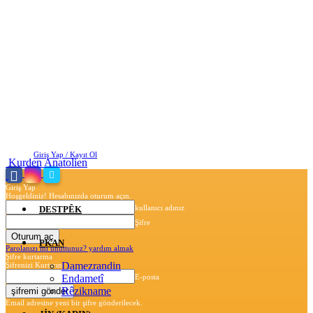
Perşembe, Ağustos 6, 2026
Giriş Yap / Kayıt Ol
Kurden Anatolien
Giriş Yap
Hoşgeldiniz! Hesabınızda oturum açın.
kullanıcı adınız
DESTPÊK
Şifre
PKAN
Parolanızı mı unuttunuz? yardım almak
Şifre kurtarma
Damezrandin
Şifrenizi Kurtarın
Endametî
E-posta
Rêzikname
Email adresine yeni bir şifre gönderilecek.