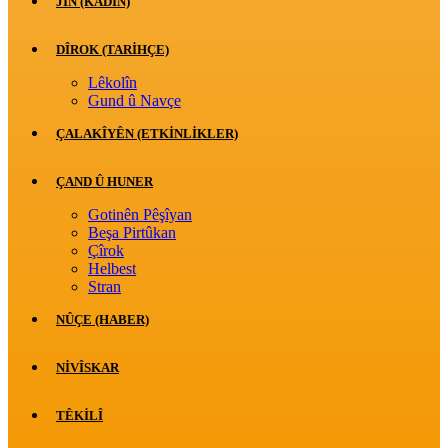
JİN (KADIN)
DÎROK (TARİHÇE)
Lêkolîn
Gund û Navçe
ÇALAKÎYÊN (ETKINLIKLER)
ÇAND Û HUNER
Gotinên Pêşîyan
Beşa Pirtûkan
Çîrok
Helbest
Stran
NÛÇE (HABER)
NIVÎSKAR
TÊKILÎ