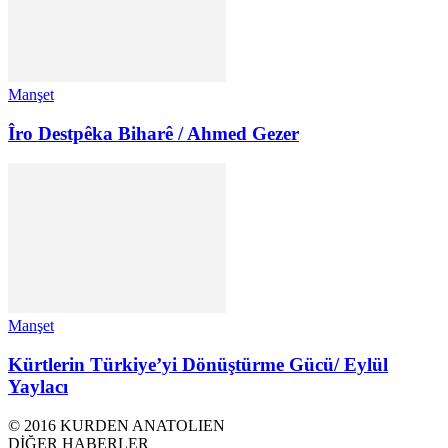
Manşet
Îro Destpêka Biharê / Ahmed Gezer
Manşet
Kürtlerin Türkiye’yi Dönüştürme Gücü/ Eylül
Yaylacı
© 2016 KURDEN ANATOLIEN
DİĞER HABERLER