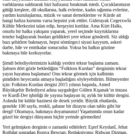
varlıklarına saldırarak bizi hafızasız bırakmak istedi. Çocuklarımızın
gittiği kreşlere, dil okullarına, halk evlerine, kadın sığınma evlerine,
yardım kuruluşlarına, müzik ve sanat derneklerine ve Kürde ait
hangi hafıza kurumu varsa hepsini yok ettiler. Giderayak Cegerxwîn
Kültür Merkezini talan edip, herşeyini kırdılar. Ama Kürt Halkı,
onurlu bir halka yakışanı yaparak, yerel seçimde kuyruklarına
teneke bağlayarak bunları geldikleri yere tekrar gönderdi. Siz aldığı
bazı şehirlere bakmayın, hepsi sömürgeci siyasi kayyum, askeri
darbe, hile ve entrikalar sonucudur. Yoksa bu halkın gözüne
bakmaya bile korkuyorlar.
Şimdi belediyelerimizin kaldığı yerden tekrar başlama zamanı.
Şahsen dört gözle beklediğim “Folklora Kurdan” dergisinin tekrar
yayın hayatına başlaması! Onu tekrar görmek için kalbimin
şimdiden heyecanla atmaya başladığını söyleyebilirim. Bilmeyenler
için: Folklora Kurdan dergisi 2015 yılının başında, Amed
Büyükşehir Belediyesi adına saygıdeğer Gülten Kışanak’ın imzası
ve Kurdî-Der işbirliği ile yayına başlayan üç aylık bir kültür dergisi.
Aslında bir kültür hazinesi de desek yeridir. Büyük ebatlarda,
genelde 100 sayfa, renkli, şahane bir dizaynı olan tablo gibi bir
dergi! Okumaya, bakmaya doyamasınız! Yaşamımda onun kadar
güzel bir dergiyi dünyanın hiçbir yerinde görmedim!
Yeri gelmişken derginin o zamanki editörleri: Eşref Keydanî, Jehat
Rojhilat sonradan Ronya Bewran; Redaksiyonu: Ridwan Dizman,