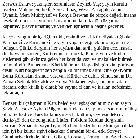
Zerweş Esnaw; yazı işleri sorumlusu: Zeyneb Yaş; yayın kurulu
üyeleri: Mahpus Serhedî, Semsa İlbaş, Weysi Arcagok, Asmin
Uyanık, Mem Mukriyanî ve Ronya Bewran ile birçok değerli insana
teşekkür etmek istiyorum. Umarım bunlar diktatör rüzgarına
kapılmayıp savrulmamış ve yeniden işinlerinin başına geçerler.
Ki çok zengin bir içeriği, renkli, resimli ve iki Kürt diyalektiği olan
Kurmancî ve Kirmanckî ile yayın yapan dergi tekrar okuyucu ile
buluşur. Çünkü derginin her sayfasından tarih, güldürmece, masal,
dil, hayvan isimleri, Kürt oyunları, müzik, Kürt giyim ve kadın
süslemesi gibi aklınıza gelen her konuda yazı ve makaleler bulmak
mümkündü. Bu nedenle Kürt kültür ansiklopedisi görevini görüyor,
çeşitli Kürt bölgelerinden zengin kültür ırmaklarını içine çekiyordu.
Buna Kürdistan dışında yaşayan Kürtler de dahil. Şimdi, sayın Dr.
Adnan Selçuk Mızraklı ve Hülya Alökmen eşbaşkanlarımızdan
ricamız odur ki; ilk iş olarak bu yayına el atın ve kısılan nefesimizi
tekrar açın.
Benzeri bir çalışmanın Kars belediyesi eşbaşkanlarımız olan sayın
Şevin Alaca ve Ayhan Bilgen tarafından da yapılması sanırım müthiş
olur. Serhad ve Kars halkımızın sözlü kültürü, çevresindeki üç
deniz/göl den de zengindir. Lütfen Folklora Kurdan dergisinin
aynısını Serhad de yayınlayın! Bu hem bizler hemde komşu halklar
için iyi bir kültür arşivi olacaktır. Serhadın bir eli eski Sovyet
Cumhuriyetlerinde, bir eli Gilan, Horasan, Ermenistan, Azerbeycan