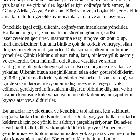
yüz karaları ve çirkindirler. İşgalciler için coğrafya fark etmez, bu
Güney Afrika, Asya, Arabistan, Kürdistan veya başka bir yer olabilir
ama karekterleri genelde aynıdır: inkar, imha ve asimilasyon…
Öncelikle işgal ettiği ülkenin, coğrafyanın insanlarına yönelirler.
Katliamdan geçirir, zindana tıkar, sürgüne gönderir, sadist
işkencelerden geçirirler. İnsanlarına karşı hınç ve kin dolu olup,
merhametsizdirler; bununla birlikte çok da korkak ve herşeyi silah
ile çözebileceklerini düşünürler. Daha sonra o ülkenin kültürüne
yönelirler. Çünkü kültür o ulusun ruhu, kanı, binlerce yıllık geçmişi
ve cevheridir. Onu mümkün olduğunca yasaklar ve sırtlan
saldırganlığı ile yok etmeye çalışırlar. Beceremeyince de yakar ve
yıkarlar. Ülkenin bütün zenginliklerini talan eder, götürebildiklerini
götürür, götüremediklerini yok ederler. Yakarken insanlara, doğaya,
içindeki canlılara acımaz, onların düşüncesinde herşeyin yok
edilmesi gerekiyordur. İnsanlarını düşürür, birbirine düşman ve bir
kısmını kendisine köle yapar, işi bitince de kirlenmiş bir çaput gibi
kıyaya atar veya öldürürler.
Bu amaçlar ile yok etmek ve kendisine tabi kılmak için saldırdığı
coğrafyalardan biri de Kürdistan’dır. Orada yaşayan halkları ortadan
kaldırmak için çok yönlü bir saldırıyı gerçekleştiriyorlar. Bu askeri,
siyasi, tarihi, dini, dili ve komple kültürü kapsıyor. Bu nedenle
şehirlerimize ve toplumumuzun iradesi yok sayılarak yeni nemrutlar
olan kayyumları atadılar. Kayyumlar, Kürt halkının bütün