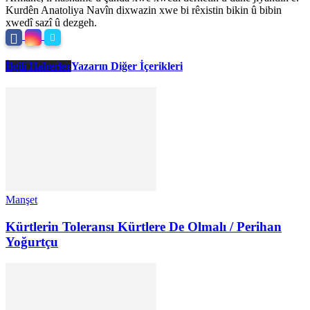
Kurdên Anatoliya Navîn dixwazin xwe bi rêxistin bikin û bibin
xwedî sazî û dezgeh.
İlgili Haberler
Yazarın Diğer İçerikleri
Manşet
Kürtlerin Toleransı Kürtlere De Olmalı / Perihan
Yoğurtçu