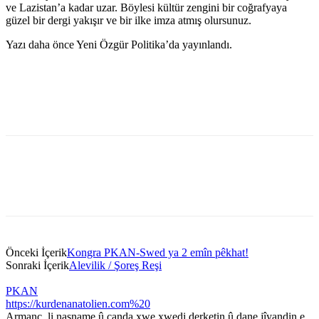
ve Lazistan’a kadar uzar. Böylesi kültür zengini bir coğrafyaya
güzel bir dergi yakışır ve bir ilke imza atmış olursunuz.
Yazı daha önce Yeni Özgür Politika’da yayınlandı.
Önceki İçerik
Kongra PKAN-Swed ya 2 emîn pêkhat!
Sonraki İçerik
Alevilik / Şoreş Reşi
PKAN
https://kurdenanatolien.com%20
Armanc, li nasname û çanda xwe xwedi derketin û dane jîyandin e.