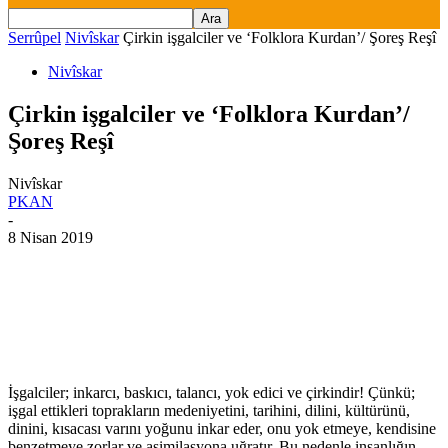
Serrûpel
Nivîskar
Çirkin işgalciler ve ‘Folklora Kurdan’/ Şoreş Reşî
Nivîskar
Çirkin işgalciler ve ‘Folklora Kurdan’/
Şoreş Reşî
Nivîskar
PKAN
-
8 Nisan 2019
İşgalciler; inkarcı, baskıcı, talancı, yok edici ve çirkindir! Çünkü;
işgal ettikleri toprakların medeniyetini, tarihini, dilini, kültürünü,
dinini, kısacası varını yoğunu inkar eder, onu yok etmeye, kendisine
benzetmeye zorlar ve asimilasyona uğratır. Bu nedenle insanlığın