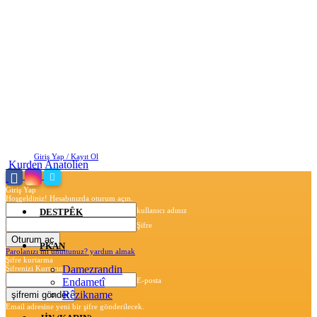
Cumartesi, Ağustos 8, 2026
Giriş Yap / Kayıt Ol
Kurden Anatolien
Giriş Yap
Hoşgeldiniz! Hesabınızda oturum açın.
kullanıcı adınız
DESTPÊK
Şifre
PKAN
Parolanızı mı unuttunuz? yardım almak
Şifre kurtarma
Damezrandin
Şifrenizi Kurtarın
Endametî
E-posta
Rêzikname
Email adresine yeni bir şifre gönderilecek.