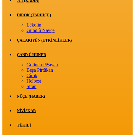
JİN (KADIN)
DÎROK (TARİHÇE)
Lêkolîn
Gund û Navçe
ÇALAKÎYÊN (ETKINLIKLER)
ÇAND Û HUNER
Gotinên Pêşîyan
Beşa Pirtûkan
Çîrok
Helbest
Stran
NÛÇE (HABER)
NIVÎSKAR
TÊKILÎ