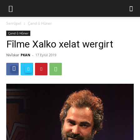
Serrûpel
Çand û Hûner
Çand û Hûner
Fîlme Xalko xelat wergirt
Nivîskar
PKAN
-
17 Eylül 2019