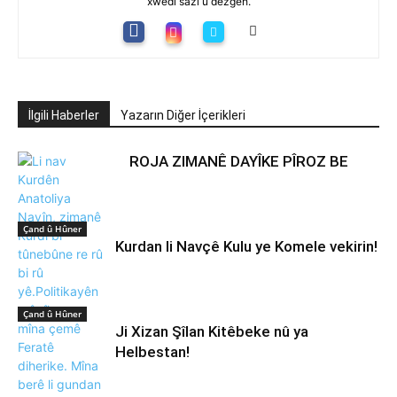
xwedî sazî û dezgeh.
İlgili Haberler
Yazarın Diğer İçerikleri
ROJA ZIMANÊ DAYÎKE PÎROZ BE
Çand û Hûner
Kurdan li Navçê Kulu ye Komele vekirin!
Çand û Hûner
Ji Xizan Şîlan Kitêbeke nû ya
Helbestan!