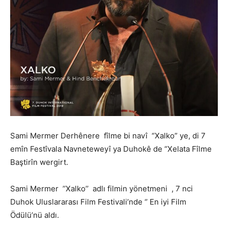
Sami Mermer Derhênere fîlme bi navî “Xalko” ye, di 7
emîn Festîvala Navneteweyî ya Duhokê de “Xelata Fîlme
Baştirîn wergirt.
Sami Mermer ’’Xalko’’ adlı filmin yönetmeni , 7 nci
Duhok Uluslararası Film Festivali’nde ‘’ En iyi Film
Ödülü’nü aldı.