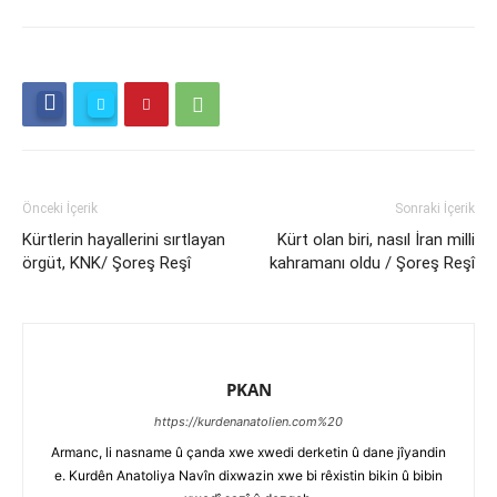
Önceki İçerik
Sonraki İçerik
Kürtlerin hayallerini sırtlayan
Kürt olan biri, nasıl İran milli
örgüt, KNK/ Şoreş Reşî
kahramanı oldu / Şoreş Reşî
PKAN
https://kurdenanatolien.com%20
Armanc, li nasname û çanda xwe xwedi derketin û dane jîyandin
e. Kurdên Anatoliya Navîn dixwazin xwe bi rêxistin bikin û bibin