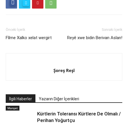
Önceki İçerik
Sonraki İçerik
Fîlme Xalko xelat wergirt
Reyê xwe bidin Berivan Aslan!
Şoreş Reşî
İlgili Haberler
Yazarın Diğer İçerikleri
Manşet
Kürtlerin Toleransı Kürtlere De Olmalı /
Perihan Yoğurtçu