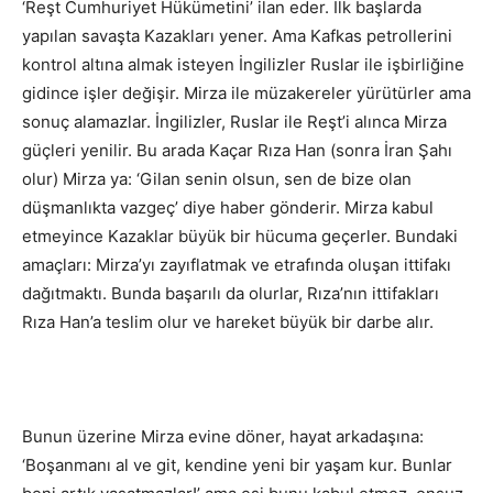
‘Reşt Cumhuriyet Hükümetini’ ilan eder. İlk başlarda
yapılan savaşta Kazakları yener. Ama Kafkas petrollerini
kontrol altına almak isteyen İngilizler Ruslar ile işbirliğine
gidince işler değişir. Mirza ile müzakereler yürütürler ama
sonuç alamazlar. İngilizler, Ruslar ile Reşt’i alınca Mirza
güçleri yenilir. Bu arada Kaçar Rıza Han (sonra İran Şahı
olur) Mirza ya: ‘Gilan senin olsun, sen de bize olan
düşmanlıkta vazgeç’ diye haber gönderir. Mirza kabul
etmeyince Kazaklar büyük bir hücuma geçerler. Bundaki
amaçları: Mirza’yı zayıflatmak ve etrafında oluşan ittifakı
dağıtmaktı. Bunda başarılı da olurlar, Rıza’nın ittifakları
Rıza Han’a teslim olur ve hareket büyük bir darbe alır.
Bunun üzerine Mirza evine döner, hayat arkadaşına:
‘Boşanmanı al ve git, kendine yeni bir yaşam kur. Bunlar