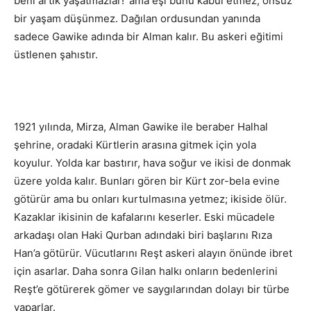
beni artık yaşatmazlar!’ ama eşi bunu kabul etmez, onsuz
bir yaşam düşünmez. Dağılan ordusundan yanında
sadece Gawike adında bir Alman kalır. Bu askeri eğitimi
üstlenen şahıstır.
1921 yılında, Mirza, Alman Gawike ile beraber Halhal
şehrine, oradaki Kürtlerin arasına gitmek için yola
koyulur. Yolda kar bastırır, hava soğur ve ikisi de donmak
üzere yolda kalır. Bunları gören bir Kürt zor-bela evine
götürür ama bu onları kurtulmasına yetmez; ikiside ölür.
Kazaklar ikisinin de kafalarını keserler. Eski mücadele
arkadaşı olan Haki Qurban adındaki biri başlarını Rıza
Han’a götürür. Vücutlarını Reşt askeri alayın önünde ibret
için asarlar. Daha sonra Gilan halkı onların bedenlerini
Reşt’e götürerek gömer ve saygılarından dolayı bir türbe
yaparlar.