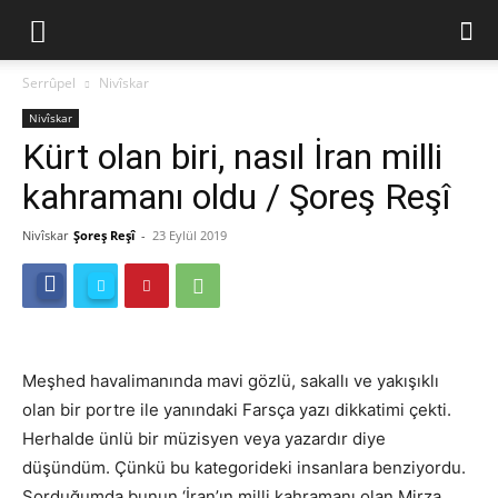
Serrûpel
Nivîskar
Nivîskar
Kürt olan biri, nasıl İran milli
kahramanı oldu / Şoreş Reşî
Nivîskar
Şoreş Reşî
-
23 Eylül 2019
Meşhed havalimanında mavi gözlü, sakallı ve yakışıklı
olan bir portre ile yanındaki Farsça yazı dikkatimi çekti.
Herhalde ünlü bir müzisyen veya yazardır diye
düşündüm. Çünkü bu kategorideki insanlara benziyordu.
Sorduğumda bunun ‘İran’ın milli kahramanı olan Mirza