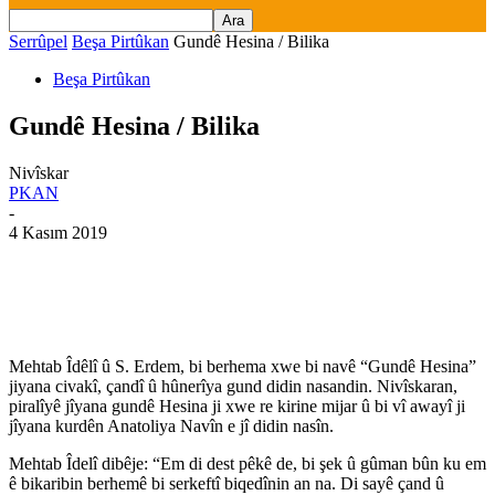
Serrûpel
Beşa Pirtûkan
Gundê Hesina / Bilika
Beşa Pirtûkan
Gundê Hesina / Bilika
Nivîskar
PKAN
-
4 Kasım 2019
Mehtab Îdêlî û S. Erdem, bi berhema xwe bi navê “Gundê Hesina”
jiyana civakî, çandî û hûnerîya gund didin nasandin. Nivîskaran,
piralîyê jîyana gundê Hesina ji xwe re kirine mijar û bi vî awayî ji
jîyana kurdên Anatoliya Navîn e jî didin nasîn.
Mehtab Îdelî dibêje: “Em di dest pêkê de, bi şek û gûman bûn ku em
ê bikaribin berhemê bi serkeftî biqedînin an na. Di sayê çand û