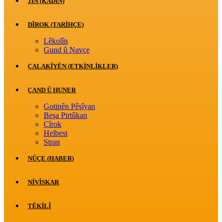
JİN (KADIN)
DÎROK (TARİHÇE)
Lêkolîn
Gund û Navçe
ÇALAKÎYÊN (ETKINLIKLER)
ÇAND Û HUNER
Gotinên Pêşîyan
Beşa Pirtûkan
Çîrok
Helbest
Stran
NÛÇE (HABER)
NIVÎSKAR
TÊKILÎ