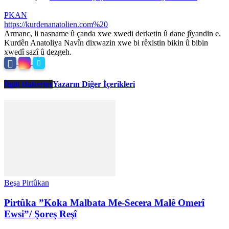
PKAN
https://kurdenanatolien.com%20
Armanc, li nasname û çanda xwe xwedi derketin û dane jîyandin e.
Kurdên Anatoliya Navîn dixwazin xwe bi rêxistin bikin û bibin
xwedî sazî û dezgeh.
İlgili Haberler
Yazarın Diğer İçerikleri
Beşa Pirtûkan
Pirtûka ”Koka Malbata Me-Secera Malê Omerî
Ewsi”/ Şoreş Reşî