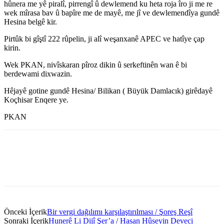
hûnera me yê piralî, pirrengî û dewlemend ku heta roja îro ji me re
wek mîrasa bav û bapîre me de mayê, me jî ve dewlemendîya gundê
Hesina belgê kir.
Pirtûk bi gîştî 222 rûpelin, ji alî weşanxanê APEC ve hatîye çap
kirin.
Wek PKAN, nivîskaran pîroz dikin û serkeftinên wan ê bi
berdewami dixwazin.
Hêjayê gotine gundê Hesina/ Bilikan ( Büyük Damlacık) girêdayê
Koçhisar Enqere ye.
PKAN
Önceki İçerik
Bir vergi dağılımı karşılaştırılması / Şoreş Reşî
Sonraki İçerik
Hunerê Li Dijî Şer’a / Hasan Hûseyin Deveci