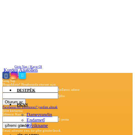
Cuma, Ağustos 7, 2026
Giriş Yap / Kayıt Ol
Kurden Anatolien
Giriş Yap
Hoşgeldiniz! Hesabınızda oturum açın.
kullanıcı adınız
DESTPÊK
Şifre
PKAN
Parolanızı mı unuttunuz? yardım almak
Şifre kurtarma
Damezrandin
Şifrenizi Kurtarın
Endametî
E-posta
Rêzikname
Email adresine yeni bir şifre gönderilecek.