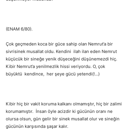
(ENAM 6/80).
Çok geçmeden koca bir güce sahip olan Nemrut’a bir
sivrisinek musallat oldu. Kendini ilah ilan eden Nemrut
küçücük bir sineğe yenik düşeceğini düşünemezdi hiç.
Kibir Nemrut’a yenilmezlik hissi veriyordu. O, çok
büyüktü kendince, her şeye gücü yetendi(!…)
Kibir hiç bir vakit koruma kalkanı olmamıştır, hiç bir zalimi
korumamıştır. İnsan öyle acizdir ki gücünün oranı ne
olursa olsun, gün gelir bir sinek musallat olur ve sineğin
gücünün karşısında şaşar kalır.