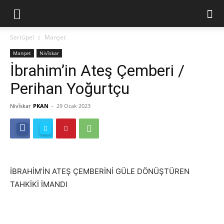
Serrûpel
Manşet
Manşet
Nivîskar
İbrahim’in Ateş Çemberi /
Perihan Yoğurtçu
Nivîskar
PKAN
-
29 Ocak 2023
İBRAHİM’İN ATEŞ ÇEMBERİNİ GÜLE DÖNÜŞTÜREN
TAHKİKİ İMANDI