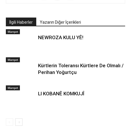
İlgili Haberler
Yazarın Diğer İçerikleri
Manşet
NEWROZA KULU YÊ!
Manşet
Kürtlerin Toleransı Kürtlere De Olmalı /
Perihan Yoğurtçu
Manşet
LI KOBANÊ KOMKUJÎ