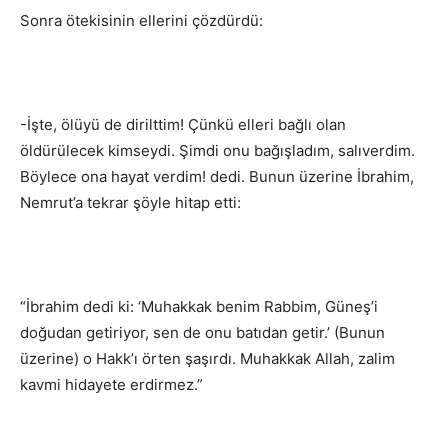
Sonra ötekisinin ellerini çözdürdü:
-İşte, ölüyü de dirilttim! Çünkü elleri bağlı olan
öldürülecek kimseydi. Şimdi onu bağışladım, salıverdim.
Böylece ona hayat verdim! dedi. Bunun üzerine İbrahim,
Nemrut’a tekrar şöyle hitap etti:
“İbrahim dedi ki: ‘Muhakkak benim Rabbim, Güneş’i
doğudan getiriyor, sen de onu batıdan getir.’ (Bunun
üzerine) o Hakk’ı örten şaşırdı. Muhakkak Allah, zalim
kavmi hidayete erdirmez.”