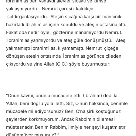
İbrahim as den yanaydı alevler sıcaktı ve kimse
yaklaşmıyordu. Nemrut çaresiz kaldıkça
saldırganlaşıyordu. Ateşin sıcağına karşı bir mancınık
hazırladı İbrahim as içine konuldu ve ateşin ortasına attı.
Fakat oda nedir öyle, gözlerine inanamıyordu Nemrut.
İbrahim as yanmıyordu ve ateş güle dönüşmüştü. Ateş
yakmamıştı İbrahim’i as, kıyamamıştı. Nemrut çiçeğe
dönüşen ateşin ortasında İbrahim as görünce çileden
çıkıyordu ve yine Allah (C.C.) şöyle buyurmuştur:
“Onun kavmi, onunla mücadele etti. (İbrahim) dedi ki:
‘Allah, beni doğru yola iletti. Siz, O’nun hakkında, benimle
mücadele mi ediyorsunuz? Ben, O’na şirk koştuğunuz
şeylerden korkmuyorum. Ancak Rabbimin dilemesi
müstesnadır. Benim Rabbim, ilmiyle her şeyi kuşatmıştır,
düşünmüyor musunuz?'”