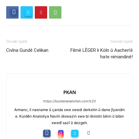
Önceki İçerik
Sonraki İçerik
Civîna Gundê Celikan
Filmê LÊGER li Köln û Aachen’ê
hate nimandinê!
PKAN
https://kurdenanatolien.com%20
Armanc, li nasname û çanda xwe xwedi derketin û dane jîyandin
e. Kurdên Anatoliya Navîn dixwazin xwe bi rêxistin bikin û bibin
xwedî sazî û dezgeh.