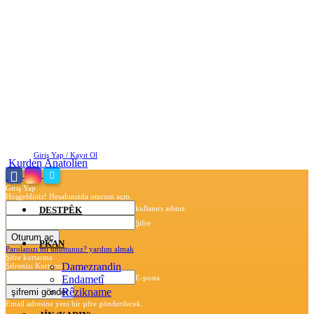
Pazartesi, Ağustos 10, 2026
Giriş Yap / Kayıt Ol
Kurden Anatolien
Giriş Yap
Hoşgeldiniz! Hesabınızda oturum açın.
kullanıcı adınız
DESTPÊK
Şifre
PKAN
Parolanızı mı unuttunuz? yardım almak
Şifre kurtarma
Damezrandin
Şifrenizi Kurtarın
Endametî
E-posta
Rêzikname
Email adresine yeni bir şifre gönderilecek.