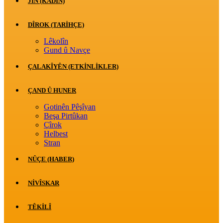
JİN (KADIN)
DÎROK (TARİHÇE)
Lêkolîn
Gund û Navçe
ÇALAKÎYÊN (ETKINLIKLER)
ÇAND Û HUNER
Gotinên Pêşîyan
Beşa Pirtûkan
Çîrok
Helbest
Stran
NÛÇE (HABER)
NIVÎSKAR
TÊKILÎ