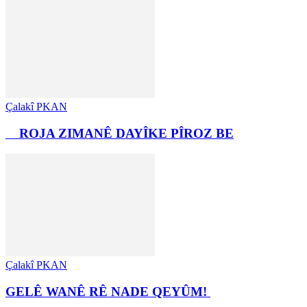
Çalakî PKAN
ROJA ZIMANÊ DAYÎKE PÎROZ BE
Çalakî PKAN
GELÊ WANÊ RÊ NADE QEYÛM!