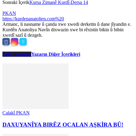
Sonraki İçerik
Kursa Zimanê Kurdî-Dersa 14
PKAN
https://kurdenanatolien.com%20
Armanc, li nasname û çanda xwe xwedi derketin û dane jîyandin e.
Kurdên Anatoliya Navîn dixwazin xwe bi rêxistin bikin û bibin
xwedî sazî û dezgeh.
İlgili Haberler
Yazarın Diğer İçerikleri
Çalakî PKAN
DAXUYANÎYA BIRÊZ OCALAN AŞKİRA BÛ!