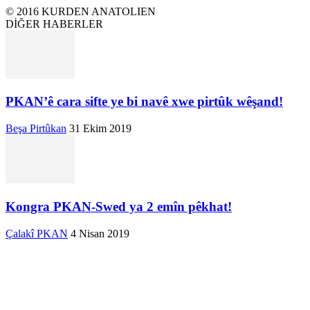
© 2016 KURDEN ANATOLIEN
DİĞER HABERLER
PKAN’ê cara sifte ye bi navê xwe pirtûk wêşand!
Beşa Pirtûkan
31 Ekim 2019
Kongra PKAN-Swed ya 2 emîn pêkhat!
Çalakî PKAN
4 Nisan 2019