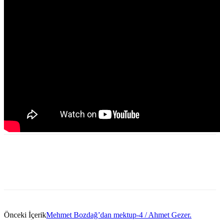
Önceki İçerik
Mehmet Bozdağ’dan mektup-4 / Ahmet Gezer.