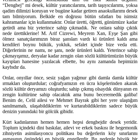
“Dengbej” mi desek, kültür yaratıcılarımı, tarih taşıyıcılarımı, yoksa
qadim dilimizi koruyan ve bugüne kadar getiren anaokullarımı desek
tam bilmiyorum. Belkide en doğrusu bütün sıfatları bu isimsiz
kahramanlar için kullanmaktır. Onlar üretti, öğretti, günümüze kadar
getirdi ama biz yeterince sahip çıkmadık. Ne onlara sahip çıktık
nede ürettiklerine! M. Arif Cizrewi, Meyrem Xan, Eyşe Şan gibi
ölmez sanatçılarımızın biraz şansları vardı ki ürünleri kaldı ama
kendileri boynu bükük, yokluk, sefalet içinde bize veda etti.
Diğerlerinin ne namı, ne şanı, nede ürünleri kaldı. Yeterince sahip
çıkmayışımız, deryalar kadar zengin olan sözlü kültürümüzün büyük
kayıpları hanesine yazılacak elbette, bu aynı zamanda hepimizin
kaybıdır da.
Onlar, onyıllar önce, sesiz yağan yağmur gibi damla damla kültür
ırmakları oluşturdular; coğrafyamızın en ücra köşelerinden akarak
sözlü kültür deryamızı oluşturdu; sahip çıkmış olsaydık dünyanın en
zengin kultürüne sahip olacaktık ama bunu beceremedik galiba!
Benim de, Celil ailesi ve Mehmet Bayrak gibi her yere ulaştığım
sanılmamalı, ulaşabildiklerim ve kurtarabildiklerim sadece büyük
denizin yanındaki bir gölcük gibidir.
Kürt kadınlarının hemen hemen hepsi dengbejdir desek yeridir.
Toplum içindeki dini baskılar, ailevi ve erkek baskısı ile hegemonik
zihniyetin asimilasyoncu politikası bu değerlerin köy sınırlarını
aşmasının önündeki en büyük engellerdir. Bu nedenle büyük bir