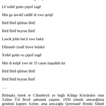
Lê xelkê gotin çiqesî xagê
Min go lawikî cahîlê di xwe qerişî
Birtî Birtî qûrban Birtî
Birtî Birtî heyran Birtî
Lawik jelda hat û xwe bakir
Dûmanê cixalê lixwe belakir
Xelkê gotin va çiqesî xagê
Min di kelpê xwe de 33 caran maşallah kir
Birtî Birtî qûrban Birtî
Birtî Birtî heyran Bırtî
….
Birbaşka örnek te Cihanbeyli ye bağlı
Kûtiga K
öyünden olan
Azîma Ûsî Boxê şahsında yaşanır. 1930 yılında amcaoğluna
gönlünü kaptırır Azime, ama amcaoğlu Qeremanê Hemki Silimê