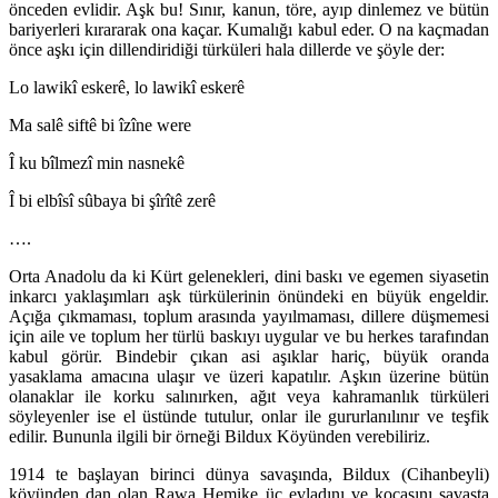
önceden evlidir. Aşk bu! Sınır, kanun, töre, ayıp dinlemez ve bütün
bariyerleri kırararak ona kaçar. Kumalığı kabul eder. O na kaçmadan
önce aşkı için dillendiridiği türküleri hala dillerde ve şöyle der:
Lo lawikî eskerê, lo lawikî eskerê
Ma salê siftê bi îzîne were
Î ku bîlmezî min nasnekê
Î bi elbîsî sûbaya bi şîrîtê zerê
…
.
Orta
Anadolu da ki Kürt gelenekleri, dini baskı ve egemen siyasetin
inkarcı yaklaşımları aşk türkülerinin önündeki en büyük engeldir.
Açığa çıkmaması, toplum arasında yayılmaması, dillere düşmemesi
için aile ve toplum her türlü baskıyı uygular ve bu herkes tarafından
kabul görür. Bindebir çıkan asi aşıklar hariç, büyük oranda
yasaklama amacına ulaşır ve üzeri kapatılır. Aşkın üzerine bütün
olanaklar ile korku salınırken, ağıt veya kahramanlık türküleri
söyleyenler ise el üstünde tutulur, onlar ile gururlanılınır ve teşfik
edilir. Bununla ilgili bir örneği Bildux Köyünden verebiliriz.
1914 te başlayan birinci dünya savaşında, Bildux (Cihanbeyli)
köyünden dan olan Rawa Hemike üç evladını ve kocasını savaşta