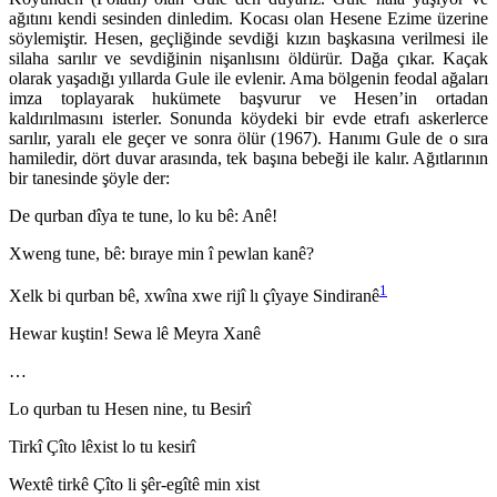
ağıtını kendi sesinden dinledim. Kocası olan Hesene Ezime üzerine
söylemiştir. Hesen, geçliğinde sevdiği kızın başkasına verilmesi ile
silaha sarılır ve sevdiğinin nişanlısını öldürür. Dağa çıkar. Kaçak
olarak yaşadığı yıllarda Gule ile evlenir. Ama bölgenin feodal ağaları
imza toplayarak hukümete başvurur ve Hesen’in ortadan
kaldırılmasını isterler. Sonunda köydeki bir evde etrafı askerlerce
sarılır, yaralı ele geçer ve sonra ölür (1967). Hanımı Gule de o sıra
hamiledir, dört duvar arasında, tek başına bebeği ile kalır. Ağıtlarının
bir tanesinde şöyle der:
De qurban dîya te tune, lo ku bê: Anê!
Xweng tune, bê: bıraye min î pewlan kanê?
1
Xelk bi qurban bê, xwîna xwe rijî lı çîyaye Sindiranê
Hewar kuştin! Sewa lê Meyra Xanê
…
Lo qurban tu Hesen nine, tu Besirî
Tirkî Çîto lêxist lo tu kesirî
Wextê tirkê Çîto li şêr-egîtê min xist