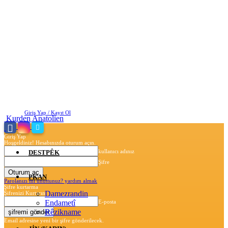
Cuma, Ağustos 7, 2026
Giriş Yap / Kayıt Ol
Kurden Anatolien
Giriş Yap
Hoşgeldiniz! Hesabınızda oturum açın.
kullanıcı adınız
DESTPÊK
Şifre
PKAN
Parolanızı mı unuttunuz? yardım almak
Şifre kurtarma
Damezrandin
Şifrenizi Kurtarın
Endametî
E-posta
Rêzikname
Email adresine yeni bir şifre gönderilecek.