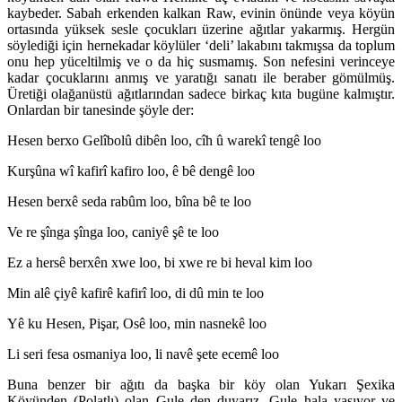
kaybeder. Sabah erkenden kalkan Raw, evinin önünde veya köyün
ortasında yüksek sesle çocukları üzerine ağıtlar yakarmış. Hergün
söylediği için hernekadar köylüler ‘deli’ lakabını takmışsa da toplum
onu hep yüceltilmiş ve o da hiç susmamış. Son nefesini verinceye
kadar çocuklarını anmış ve yaratığı sanatı ile beraber gömülmüş.
Üretiği olağanüstü ağıtlarından sadece birkaç kıta bugüne kalmıştır.
Onlardan bir tanesinde şöyle der:
Hesen berxo Gelîbolû dibên loo, cîh û warekî tengê loo
Kurşûna wî kafirî kafiro loo, ê bê dengê loo
Hesen berxê seda rabûm loo, bîna bê te loo
Ve re şînga şînga loo, caniyê şê te loo
Ez a hersê berxên xwe loo, bi xwe re bi heval kim loo
Min alê çiyê kafirê kafirî loo, di dû min te loo
Yê ku Hesen, Pişar, Osê loo, min nasnekê loo
Li seri fesa osmaniya loo, li navê şete ecemê loo
Buna benzer bir ağıtı da başka bir köy olan Yukarı Şexika
Köyünden (Polatlı) olan Gule den duyarız. Gule hala yaşıyor ve