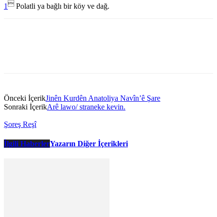

1
Polatli ya bağlı bir köy ve dağ.
Önceki İçerik
Jinên Kurdên Anatoliya Navîn’ê Şare
Sonraki İçerik
Arê lawo/ straneke kevin.
Şoreş Reşî
İlgili Haberler
Yazarın Diğer İçerikleri