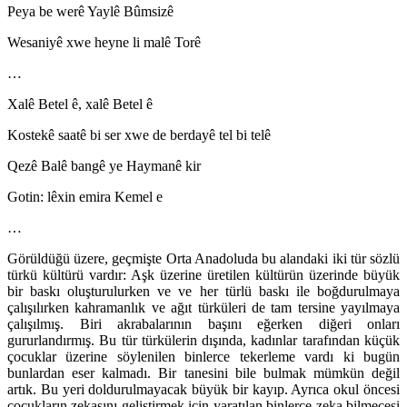
Peya be werê Yaylê Bûmsizê
Wesaniyê xwe heyne li malê Torê
…
Xalê Betel ê, xalê Betel ê
Kostekê saatê bi ser xwe de berdayê tel bi telê
Qezê Balê bangê ye Haymanê kir
Gotin: lêxin emira Kemel e
…
Görüldüğü üzere, geçmişte Orta Anadoluda bu alandaki iki tür sözlü
türkü kültürü vardır: Aşk üzerine üretilen kültürün üzerinde büyük
bir baskı oluşturulurken ve ve her türlü baskı ile boğdurulmaya
çalışılırken kahramanlık ve ağıt türküleri de tam tersine yayılmaya
çalışılmış. Biri akrabalarının başını eğerken diğeri onları
gururlandırmış. Bu tür türkülerin dışında, kadınlar tarafından küçük
çocuklar üzerine söylenilen binlerce tekerleme vardı ki bugün
bunlardan eser kalmadı. Bir tanesini bile bulmak mümkün değil
artık. Bu yeri doldurulmayacak büyük bir kayıp. Ayrıca okul öncesi
çocukların zekasını geliştirmek için yaratılan binlerce zeka bilmecesi