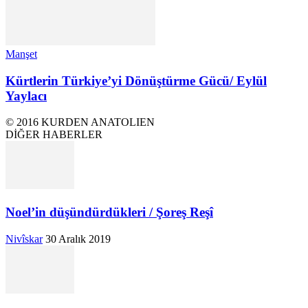
Manşet
Kürtlerin Türkiye’yi Dönüştürme Gücü/ Eylül
Yaylacı
© 2016 KURDEN ANATOLIEN
DİĞER HABERLER
Noel’in düşündürdükleri / Şoreş Reşî
Nivîskar
30 Aralık 2019