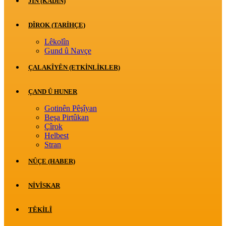
JİN (KADIN)
DÎROK (TARİHÇE)
Lêkolîn
Gund û Navçe
ÇALAKÎYÊN (ETKINLIKLER)
ÇAND Û HUNER
Gotinên Pêşîyan
Beşa Pirtûkan
Çîrok
Helbest
Stran
NÛÇE (HABER)
NIVÎSKAR
TÊKILÎ