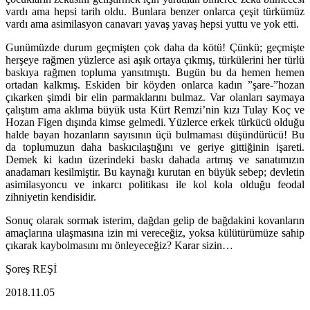
vardı ama hepsi tarih oldu. Bunlara benzer onlarca çeşit türkümüz
vardı ama asimilasyon canavarı yavaş yavaş hepsi yuttu ve yok etti.
Gunümüzde durum geçmişten çok daha da kötü! Çünkü; geçmişte
herşeye rağmen yüzlerce asi aşık ortaya çıkmış, türkülerini her türlü
baskıya rağmen topluma yansıtmıştı. Bugün bu da hemen hemen
ortadan kalkmış. Eskiden bir köyden onlarca kadın ”şare-”hozan
çıkarken şimdi bir elin parmaklarını bulmaz. Var olanları saymaya
çalıştım ama aklıma büyük usta Kürt Remzi’nin kızı Tulay Koç ve
Hozan Figen dışında kimse gelmedi. Yüzlerce erkek türkücü olduğu
halde bayan hozanların sayısının üçü bulmaması düşündürücü! Bu
da toplumuzun daha baskıcılaştığını ve geriye gittiğinin işareti.
Demek ki kadın üzerindeki baskı dahada artmış ve sanatımızın
anadamarı kesilmiştir. Bu kaynağı kurutan en büyük sebep; devletin
asimilasyoncu ve inkarcı politikası ile kol kola olduğu feodal
zihniyetin kendisidir.
Sonuç olarak sormak isterim, dağdan gelip de bağdakini kovanların
amaçlarına ulaşmasına izin mi vereceğiz, yoksa külütürümüze sahip
çıkarak kaybolmasını mı önleyeceğiz? Karar sizin…
Şoreş REŞİ
2018.11.05