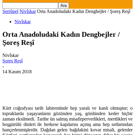
Serrûpel
Nivîskar
Orta Anadoludaki Kadın Dengbejler / Şoreş Reşî
Nivîskar
Orta Anadoludaki Kadın Dengbejler /
Şoreş Reşî
Nivîskar
Şoreş Reşî
-
14 Kasım 2018
Kürt coğrafyası tarih labirentinde hep yaralı ve kanlı olmuştur; o
topraklarda yaşayanların gözünden yaş, gönlünden keder hiçbir
zaman eksilmedi. Tarihe ün salmış misafirperverlikleri, mertlikleri ve
hoşgürülü dinleri ile herkese kapılarını açmış ama hep sırtlarından
hançerlenmişlerdir. Dağdan gelen bağdakini kovar misali, gelenler