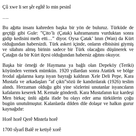
Çû xwe li ser şêr egîtê lo min pesinî
….
Bu ağıtta insanı kahreden başka bir yön de buluruz. Türküde de
geçtiği gibi Gule: ”Çito’lı (Çatak) kahramanımı vurduktan sonra
gidip kedisini meth etti…” diyor. Oysa Çatak’ lının (Wan) da Kürt
olduğundan habersizdi. Türk askeri içinde, onların elbisisini giymiş
ve silahını almış birinin sadece bir Türk olacağını düşünerek ve
Çatağın da bir Kürt ilçesi olduğundan habersiz ağıtını okuyor.
Başka bir örneği de Haymana ya bağlı olan Depeköy (Teriki)
köyünden vermek mümkün. 1920 yıllardan sonra Atatürk ve bölge
feodal ağalarına karşı isyan bayrağı kaldıran Xele Deli Pepe, Kara
Mustafa ve arkadaşları ”af çıktı”sözü ile kandırılarak (1926) teslim
alındı. Herzaman olduğu gibi yine sözlerini unutanlar isyancıların
kafalarını keserek M. Kemale gönderdi. Kara Mustafanın kız kardeşi
Men birkaç ünlü ağıtla ifade bu olayı eder ama türkülerin çoğu
bug
ün unutulmuştur.
Kalanlarda dilden dile dolaşır ve halkın gurur
kaynağıdır:
Horê horê Qerê Mistefa horê
1700 sîyarî Balê re ketiyê xorê