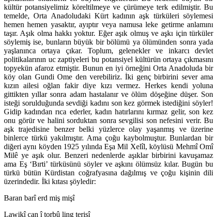
kültür potansiyelimiz köreltilmeye ve çürümeye terk edilmiştir. Bu
temelde, Orta Anadoludaki Kürt kadının aşk türküleri söylemesi
hemen hemen yasaktır, ayıptır veya namusa leke getirme anlamını
taşır. Aşık olma hakkı yoktur. Eğer aşık olmuş ve aşkı için türküler
söylemiş ise, bunların büyük bir bölümü ya ölümünden sonra yada
yaşlanınca ortaya çıkar. Toplum, gelenekler ve inkarcı devlet
politikalarının uc zaptiyeleri bu potansiyel kültürün ortaya çıkmasını
topyekün afaroz etmiştir. Bunun en iyi örneğini Orta Anadoluda bir
köy olan Gundi Ome den verebiliriz. İki genç birbirini sever ama
kızın ailesi oğlan fakir diye kızı vermez. Herkes kendi yoluna
gittikten yıllar sonra adam hastalanır ve ölüm döşeğine düşer. Son
isteği sorulduğunda sevdiği kadını son kez görmek istediğini söyler!
Gidip kadından rıca ederler, kadın hatırlarını kırmaz gelir, son kez
onu görür ve halini sorduktan sonra sevgilisi son nefesini verir. Bu
aşk trajedisine benzer belki yüzlerce olay yaşanmış ve üzerine
binlerce türkü yakılmıştır. Ama çoğu kaybolmuştur. Bunlardan bir
diğeri aynı köyden
1925
yılında
Eşa Mil Xelîl
,
köylüsü Mehmî Omî
Milê
ye aşık olur. Benzeri nedenlerde aşıklar birbirini kavuşamaz
ama Eş ‘Bırti’ türküsünü söyler
ve aşkını ölümsüz kılar.
Bugün bu
türkü bütün Kürdistan coğrafyasına dağılmış ve çoğu kişinin dili
üzerindedir. İki kıtası şöyledir:
Baran barî erd miş mişî
Lawikî can î torbû ling terişî