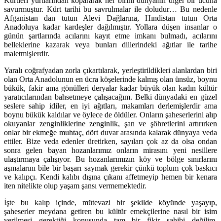
Kürtleri yurtlarından kopararak her birini dünyanın diğer bir ucuna
savurmuştur. Kürt tarihi bu savrulmalar ile doludur… Bu nedenle
Afganistan dan tutun Alevi Dağlarına, Hındistan tutun Orta
Anadoluya kadar kardeşler dağılmıştır. Yollara düşen insanlar o
günün şartlarında acılarını kayıt etme imkanı bulmadı, acılarını
belleklerine kazarak veya bunları dillerindeki ağıtlar ile tarihe
maletmişlerdir.
Yaralı coğrafyadan zorla çıkartılarak, yerleştirildikleri alanlardan biri
olan Orta Anadolunun en ücra köşelerinde kalmış olan ünsüz, boynu
bükük, fakir ama gönülleri deryalar kadar büyük olan kadın kültür
yaratıcılarından bahsetmeye çalışacağım. Belki dünyadaki en güzel
seslere sahip idiler, en iyi ağıtları, makamları derlemişlerdir ama
boynu bükük kaldılar ve öylece de öldüler. Onların şaheserlerini alıp
okuyanlar zenginliklerine zenginlik, şan ve şöhretlerini artırırken
onlar bir ekmeğe muhtaç, dört duvar arasında kalarak dünyaya veda
ettiler. Bize veda edenler üretirken, sayıları çok az da olsa ondan
sonra gelen bayan hozanlarımız onların mirasını yeni nesillere
ulaştırmaya çalışıyor. Bu hozanlarımızın köy ve bölge sınırlarını
aşmalarını bile bir başarı saymak gerekir çünkü toplum çok baskıcı
ve kalıpçı. Kendi kalıbı dışına çıkanı affetmeyip hemen bir kenara
iten nitelikte olup yaşam şansı vermemektedir.
İşte bu kalıp içinde, mütevazi bir şekilde köyünde yaşayıp,
şaheserler meydana getiren bu kültür emekçilerine nasıl bir isim
verilmesi gerektiği konusunda tam bir fikir sahibi değilim.