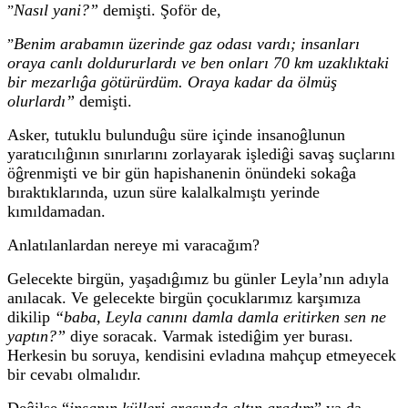
Nasıl yani?”
demişti. Şoför de,
”
Benim arabamın üzerinde gaz odası vardı; insanları
”
oraya canlı doldururlardı ve ben onları 70 km uzaklıktaki
bir mezarlıĝa götürürdüm. Oraya kadar da ölmüş
olurlardı”
demişti.
Asker, tutuklu bulunduĝu süre içinde insanoĝlunun
yaratıcılıĝının sınırlarını zorlayarak işlediĝi savaş suçlarını
öĝrenmişti ve bir gün hapishanenin önündeki sokaĝa
bıraktıklarında, uzun süre kalalkalmıştı yerinde
kımıldamadan.
Anlatılanlardan nereye mi varacağım?
Gelecekte birgün, yaşadıĝımız bu günler Leyla’nın adıyla
anılacak. Ve
gelecekte birgün çocuklarımız karşımıza
dikilip
“baba, Leyla canını damla damla eritirken sen ne
yaptın?”
diye soracak. Varmak istediĝim yer burası.
Herkesin bu soruya, kendisini evladına mahçup etmeyecek
bir cevabı olmalıdır.
Deĝilse “
insanın külleri arasında altın aradım
” ya da