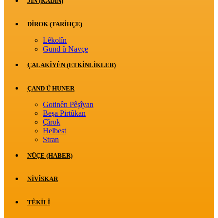
JİN (KADIN)
DÎROK (TARİHÇE)
Lêkolîn
Gund û Navçe
ÇALAKÎYÊN (ETKINLIKLER)
ÇAND Û HUNER
Gotinên Pêşîyan
Beşa Pirtûkan
Çîrok
Helbest
Stran
NÛÇE (HABER)
NIVÎSKAR
TÊKILÎ