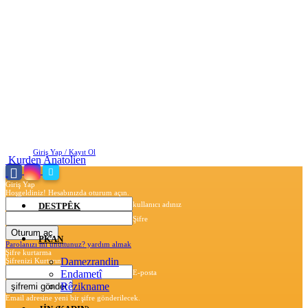
Cumartesi, Ağustos 8, 2026
Giriş Yap / Kayıt Ol
Kurden Anatolien
Giriş Yap
Hoşgeldiniz! Hesabınızda oturum açın.
kullanıcı adınız
DESTPÊK
Şifre
PKAN
Parolanızı mı unuttunuz? yardım almak
Şifre kurtarma
Damezrandin
Şifrenizi Kurtarın
Endametî
E-posta
Rêzikname
Email adresine yeni bir şifre gönderilecek.