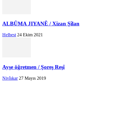
ALBÛMA JIYANÊ / Xizan Şîlan
Helbest
24 Ekim 2021
Ayşe öğretmen / Şoreş Reşî
Nivîskar
27 Mayıs 2019