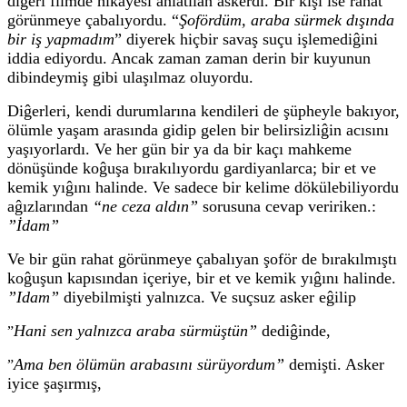
diĝeri filmde hikayesi anlatılan askerdi. Bir kişi ise rahat
görünmeye çabalıyordu. “
Şofördüm, araba sürmek dışında
bir iş yapmadım
” diyerek hiçbir savaş suçu işlemediĝini
iddia ediyordu. Ancak zaman zaman derin bir kuyunun
dibindeymiş gibi ulaşılmaz oluyordu.
Diĝerleri, kendi durumlarına kendileri de şüpheyle bakıyor,
ölümle yaşam arasında gidip gelen bir belirsizliĝin acısını
yaşıyorlardı. Ve her gün bir ya da bir kaçı mahkeme
dönüşünde koĝuşa bırakılıyordu gardiyanlarca; bir et ve
kemik yıĝını halinde. Ve sadece bir kelime dökülebiliyordu
aĝızlarından
“ne ceza aldın”
sorusuna cevap veririken.:
”İdam”
Ve bir gün rahat görünmeye çabalıyan şoför de bırakılmıştı
koĝuşun kapısından içeriye, bir et ve kemik yıĝını halinde.
”Idam”
diyebilmişti yalnızca. Ve suçsuz asker eĝilip
Hani sen yalnızca araba sürmüştün”
dediĝinde,
”
Ama ben ölümün arabasını sürüyordum”
demişti. Asker
”
iyice şaşırmış,