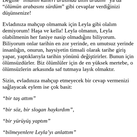
“
ölümün arabasını sürdüm
” gibi cevaplar verdiĝinizi
düşünsenize!
Evladınıza mahçup olmamak için Leyla gibi olalım
demiyorum! H
aşa ve kella! Leyla olmanın, Leyla
olabilmenin her faniye nasip olmadıĝını biliyorum.
Biliyorum onlar tarihin en zor yerinde, en umutsuz yerinde
insanlığın, onurun, haysiyetin timsali olarak tarihe giriş
yapar, yaptıklarıyla tarihin yönünü deĝiştirirler. Bunun için
ölümsüzdürler. Biz ölümlüler için de en yüksek mertebe, o
ölümsüzlerin arkasında saf tutmaya layık olmaktır.
Sizin, evladınıza mahçup etmeyecek bir cevap vermenizi
saĝlayacak eylem ise çok basit:
“bir taş attım”
“bir söz, bir slogan haykırdım”,
“bir yürüyüş yaptım”
“bilmeyenlere Leyla’yı anlattım”