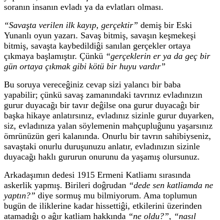
soranın insanın evladı ya da evlatları olması.
“
Savaşta verilen ilk kayıp, gerçektir”
demiş bir Eski
Yunanlı oyun yazarı. Savaş bitmiş, savaşın keşmekeşi
bitmiş, savaşta kaybedildiĝi sanılan gerçekler ortaya
çıkmaya başlamıştır.
Çünkü
“gerçeklerin er ya da geç bir
gün ortaya çıkmak gibi kötü bir huyu vardır”
Bu soruya vereceĝiniz cevap sizi yalancı bir baba
yapabilir; çünkü savaş zamanındaki tavrınız evladınızın
gurur duyacağı bir tavır deĝilse ona gurur duyacaĝı bir
başka hikaye anlatırsınız, evladınız sizinle gurur duyarken,
siz, evladınıza yalan söylemenin mahçupluĝunu yaşarsınız
ömrünüzün geri kalanında. Onurlu bir tavrın sahibiyseniz,
savaştaki onurlu duruşunuzu anlatır, evladınızın sizinle
duyacağı haklı gururun onurunu da yaşamış olursunuz.
Arkadaşımın dedesi 1915 Ermeni Katliamı sırasında
askerlik yapmış. Birileri doĝrudan
“dede sen katliamda ne
yaptın?”
diye sormuş mu bilmiyorum. Ama toplumun
bugün de iliklerine kadar hissettiĝi, etkilerini üzerinden
atamadıĝı o aĝır katliam hakkında
“ne oldu?”, “nasıl