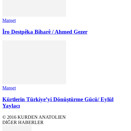
Manşet
Îro Destpêka Biharê / Ahmed Gezer
Manşet
Kürtlerin Türkiye’yi Dönüştürme Gücü/ Eylül
Yaylacı
© 2016 KURDEN ANATOLIEN
DİĞER HABERLER