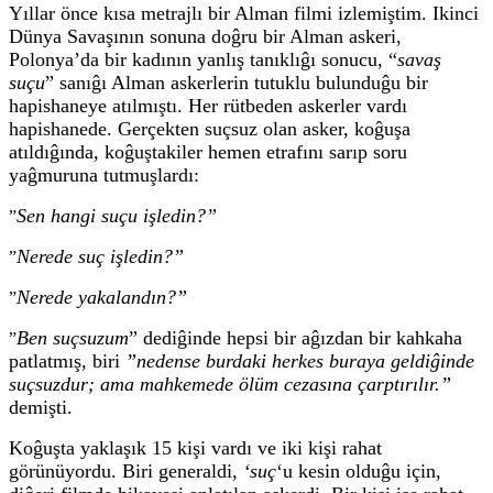
Yıllar önce kısa metrajlı bir Alman filmi izlemiştim. Ikinci
Dünya Savaşının sonuna doĝru bir Alman askeri,
Polonya’da bir kadının yanlış tanıklıĝı sonucu, “
savaş
suçu
” sanıĝı Alman askerlerin tutuklu bulunduĝu bir
hapishaneye atılmıştı. Her rütbeden askerler vardı
hapishanede. Gerçekten suçsuz olan asker, koĝuşa
atıldıĝında, koĝuştakiler hemen etrafını sarıp soru
yaĝmuruna tutmuşlardı:
Sen hangi suçu işledin?”
”
Nerede suç işledin?”
”
Nerede yakalandın?”
”
Ben suçsuzum
” dediĝinde hepsi bir aĝızdan bir kahkaha
”
patlatmış, biri
”nedense burdaki herkes buraya geldiĝinde
suçsuzdur; ama mahkemede ölüm cezasına çarptırılır.”
demişti.
Koĝuşta yaklaşık 15 kişi vardı ve iki kişi rahat
görünüyordu. Biri generaldi,
‘suç
‘u kesin olduĝu için,