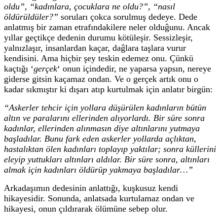
oldu”, “kadınlara, çocuklara ne oldu?”, “nasıl
öldürüldüler?”
soruları çokca sorulmuş dedeye.
Dede
anlatmış bir zaman etrafındakilere neler olduĝunu. Ancak
yıllar geçtikçe dedenin durumu kötüleşir. Sessizleşir,
yalnızlaşır, insanlardan kaçar, daĝlara taşlara vurur
kendisini. Ama hiçbir şey teskin edemez onu. Çünkü
kaçtığı ‘
gerçek
‘ onun içindedir, ne yaparsa yapsın, nereye
giderse gitsin kaçamaz ondan. Ve o gerçek artık onu o
kadar sıkmıştır ki dışarı atıp kurtulmak için anlatır birgün:
“Askerler tehcir için yollara düşürülen kadınların bütün
altın ve paralarını ellerinden alıyorlardı. Bir süre sonra
kadınlar, ellerinden alınmasın diye altınlarını yutmaya
başladılar. Bunu fark eden askerler yollarda açlıktan,
hastalıktan ölen kadınları toplayıp yaktılar; sonra küllerini
eleyip yuttukları altınları aldılar. Bir süre sonra, altınları
almak için kadınları öldürüp yakmaya başladılar…”
Arkadaşımın dedesinin anlattığı, kuşkusuz kendi
hikayesidir. Sonunda, anlatsada kurtulamaz ondan ve
hikayesi, onun çıldırarak ölümüne sebep olur.