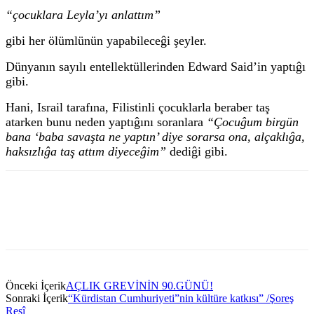
“çocuklara Leyla’yı anlattım”
gibi her ölümlünün yapabileceĝi şeyler.
Dünyanın sayılı entellektüllerinden Edward Said’in yaptıĝı
gibi.
Hani, Israil tarafına, Filistinli çocuklarla beraber taş
atarken bunu neden yaptıĝını soranlara
“Çocuĝum birgün
bana ‘baba savaşta ne yaptın’ diye sorarsa ona, alçaklıĝa,
haksızlıĝa taş attım diyeceĝim”
dediĝi gibi.
Önceki İçerik
AÇLIK GREVİNİN 90.GÜNÜ!
Sonraki İçerik
“Kürdistan Cumhuriyeti”nin kültüre katkısı” /Şoreş
Reşî