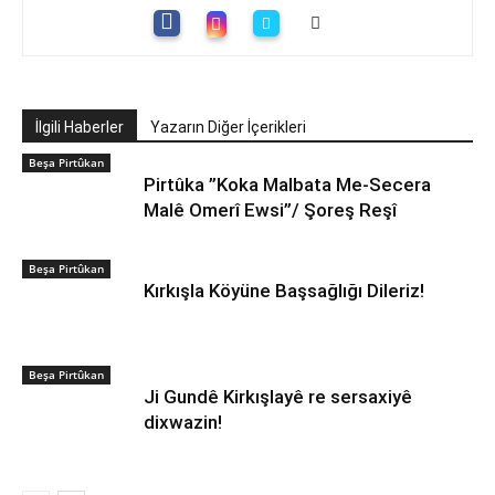
İlgili Haberler
Yazarın Diğer İçerikleri
Beşa Pirtûkan
Pirtûka ”Koka Malbata Me-Secera
Malê Omerî Ewsi”/ Şoreş Reşî
Beşa Pirtûkan
Kırkışla Köyüne Başsağlığı Dileriz!
Beşa Pirtûkan
Ji Gundê Kirkışlayê re sersaxiyê
dixwazin!