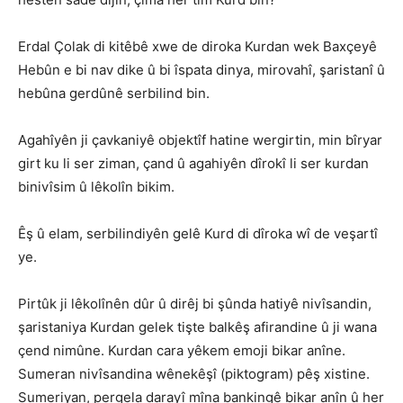
Erdal Çolak di kitêbê xwe de diroka Kurdan wek Baxçeyê
Hebûn e bi nav dike û bi îspata dinya, mirovahî, şaristanî û
hebûna gerdûnê serbilind bin.
Agahîyên ji çavkaniyê objektîf hatine wergirtin, min bîryar
girt ku li ser ziman, çand û agahiyên dîrokî li ser kurdan
binivîsim û lêkolîn bikim.
Êş û elam, serbilindiyên gelê Kurd di dîroka wî de veşartî
ye.
Pirtûk ji lêkolînên dûr û dirêj bi şûnda hatiyê nivîsandin,
şaristaniya Kurdan gelek tişte balkêş afirandine û ji wana
çend nimûne. Kurdan cara yêkem emoji bikar anîne.
Sumeran nivîsandina wênekêşî (piktogram) pêş xistine.
Sumeriyan, pergela darayî mîna bankingê bikar anîn û her