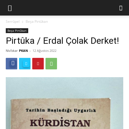
Serrûpel
Beşa Pirtûkan
Beşa Pirtûkan
Pirtûka / Erdal Çolak Derket!
Nivîskar
PKAN
-
12 Ağustos 2022