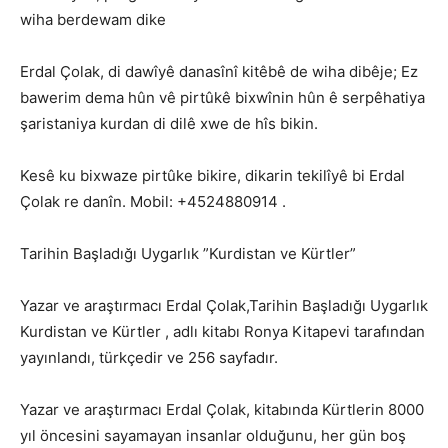
wiha berdewam dike
Erdal Çolak, di dawîyê danasînî kitêbê de wiha dibêje; Ez
bawerim dema hûn vê pirtûkê bixwînin hûn ê serpêhatiya
şaristaniya kurdan di dilê xwe de hîs bikin.
Kesê ku bixwaze pirtûke bikire, dikarin tekilîyê bi Erdal
Çolak re danîn. Mobil: +4524880914 .
Tarihin Başladığı Uygarlık ”Kurdistan ve Kürtler”
Yazar ve araştırmacı Erdal Çolak,Tarihin Başladığı Uygarlık
Kurdistan ve Kürtler , adlı kitabı Ronya Kitapevi tarafından
yayınlandı, türkçedir ve 256 sayfadır.
Yazar ve araştırmacı Erdal Çolak, kitabında Kürtlerin 8000
yıl öncesini sayamayan insanlar olduğunu, her gün boş