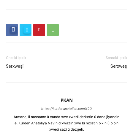
Önceki İçerik
Sonraki İçerik
Serxweşî
Serxweş
PKAN
https://kurdenanatolien.com%20
Armanc, li nasname û çanda xwe xwedi derketin û dane jîyandin
e. Kurdên Anatoliya Navîn dixwazin xwe bi rêxistin bikin û bibin
xwedî sazî û dezgeh.