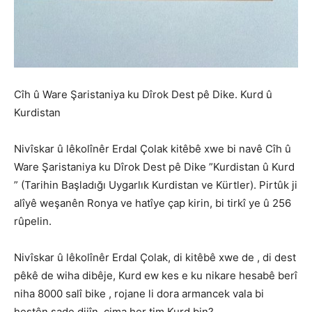
Cîh û Ware Şaristaniya ku Dîrok Dest pê Dike. Kurd û
Kurdistan
Nivîskar û lêkolînêr Erdal Çolak kitêbê xwe bi navê Cîh û
Ware Şaristaniya ku Dîrok Dest pê Dike ”Kurdistan û Kurd
” (Tarihin Başladığı Uygarlık Kurdistan ve Kürtler). Pirtûk ji
alîyê weşanên Ronya ve hatîye çap kirin, bi tirkî ye û 256
rûpelin.
Nivîskar û lêkolînêr Erdal Çolak, di kitêbê xwe de , di dest
pêkê de wiha dibêje, Kurd ew kes e ku nikare hesabê berî
niha 8000 salî bike , rojane li dora armancek vala bi
hestên sade dijîn, çima her tim Kurd bin?