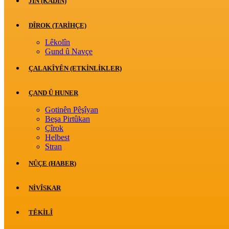
JİN (KADIN)
DÎROK (TARİHÇE)
Lêkolîn
Gund û Navçe
ÇALAKÎYÊN (ETKINLIKLER)
ÇAND Û HUNER
Gotinên Pêşîyan
Beşa Pirtûkan
Çîrok
Helbest
Stran
NÛÇE (HABER)
NIVÎSKAR
TÊKILÎ