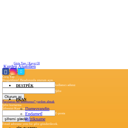
Cumartesi, Ağustos 8, 2026
Giriş Yap / Kayıt Ol
Kurden Anatolien
Giriş Yap
Hoşgeldiniz! Hesabınızda oturum açın.
kullanıcı adınız
DESTPÊK
Şifre
PKAN
Parolanızı mı unuttunuz? yardım almak
Şifre kurtarma
Damezrandin
Şifrenizi Kurtarın
Endametî
E-posta
Rêzikname
Email adresine yeni bir şifre gönderilecek.