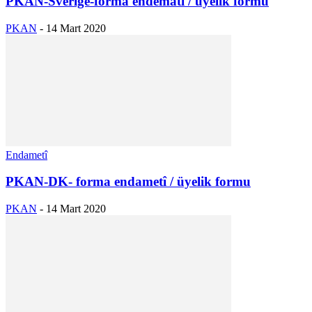
PKAN-Sverige-forma endematî / üyelik formu
PKAN
-
14 Mart 2020
Endametî
PKAN-DK- forma endametî / üyelik formu
PKAN
-
14 Mart 2020