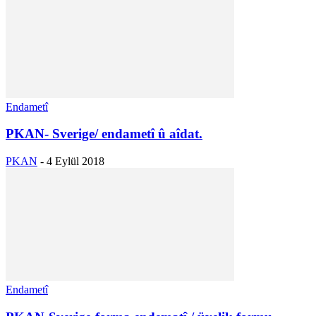
Endametî
PKAN- Sverige/ endametî û aîdat.
PKAN
-
4 Eylül 2018
Endametî