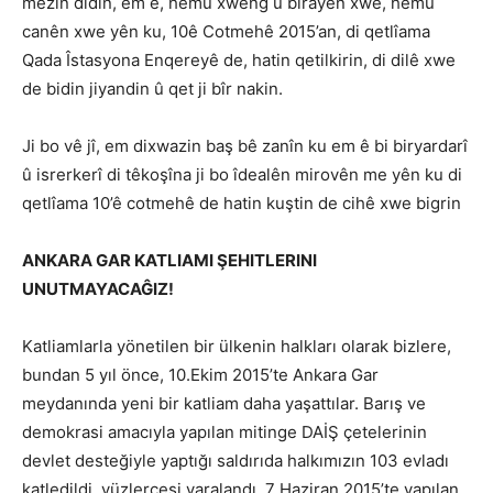
mezin didin, em ê, hemû xweng û birayên xwe, hemû
canên xwe yên ku, 10ê Cotmehê 2015’an, di qetlîama
Qada Îstasyona Enqereyê de, hatin qetilkirin, di dilê xwe
de bidin jiyandin û qet ji bîr nakin.
Ji bo vê jî, em dixwazin baş bê zanîn ku em ê bi biryardarî
û isrerkerî di têkoşîna ji bo îdealên mirovên me yên ku di
qetlîama 10’ê cotmehê de hatin kuştin de cihê xwe bigrin
ANKARA GAR KATLIAMI ŞEHITLERINI
UNUTMAYACAĜIZ!
Katliamlarla yönetilen bir ülkenin halkları olarak bizlere,
bundan 5 yıl önce, 10.Ekim 2015’te Ankara Gar
meydanında yeni bir katliam daha yaşattılar. Barış ve
demokrasi amacıyla yapılan mitinge DAİŞ çetelerinin
devlet desteğiyle yaptığı saldırıda halkımızın 103 evladı
katledildi, yüzlercesi yaralandı. 7 Haziran 2015’te yapılan