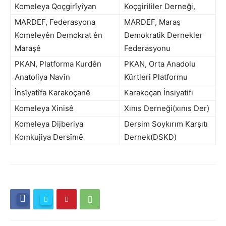
Komeleya Qoçgirîyîyan
Koçgirililer Derneği,
MARDEF, Federasyona
MARDEF, Maraş
Komeleyên Demokrat ên
Demokratik Dernekler
Maraşê
Federasyonu
PKAN, Platforma Kurdên
PKAN, Orta Anadolu
Anatoliya Navîn
Kürtleri Platformu
Însîyatîfa Karakoçanê
Karakoçan İnsiyatifi
Komeleya Xinisê
Xınıs Derneği(xınıs Der)
Komeleya Dijberiya
Dersim Soykırım Karşıtı
Komkujiya Dersîmê
Dernek(DSKD)