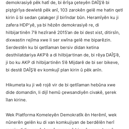
demokrasiyê pêk hatî de, bi êrîşa çeteyên DAÎŞ’ê bi
piştgirîya dewletê pêk anî, 103 zarokên gelê me hatin qetl
kirin û bi sedan çalakger jî birîndar bûn. Heramîyên ku ji
zafera HDP’yê, ya bi hêzên demokrasiyê re, di
hilbijartinên 7’ê hezîranê 2015’an de bi dest xist, ditirsîn,
dixwastin rejîma xwe li ser xwîna gelê me biparêzin.
Serdestên ku bi qetlîaman bersiv didan ketina
desthilatdariya AKP’ê a di hilbijartinan de, bi rêya DAÎŞ’ê,
ji bo ku AKP di hilbijartinên 5’ê Mijdarê de bi ser bikeve,
bi destê DAÎŞ’ê ev komkujî plan kirin û pêk anîn.
Hikumeta ku ji wê rojê vir de bi qetlîaman hebûna xwe
dide domandin, li dijî hemû çewsandiyên civakê, şerek
îlan kirine.
Wek Platforma Komeleyên Demokratîk ên Herêmî, wek
nûnerên gelên ku di van komkujiyan de berdêlên herî