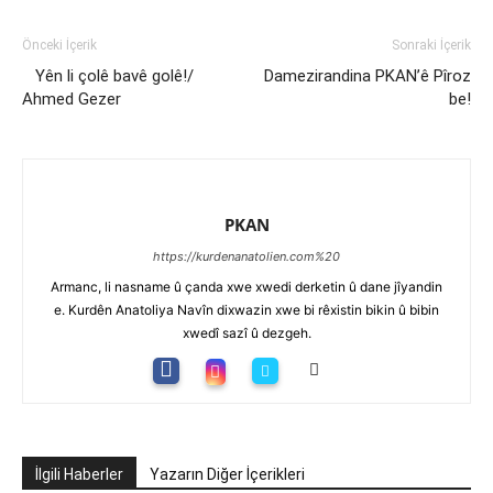
Önceki İçerik
Sonraki İçerik
Yên li çolê bavê golê!/
Damezirandina PKAN’ê Pîroz
Ahmed Gezer
be!
PKAN
https://kurdenanatolien.com%20
Armanc, li nasname û çanda xwe xwedi derketin û dane jîyandin
e. Kurdên Anatoliya Navîn dixwazin xwe bi rêxistin bikin û bibin
xwedî sazî û dezgeh.
İlgili Haberler
Yazarın Diğer İçerikleri