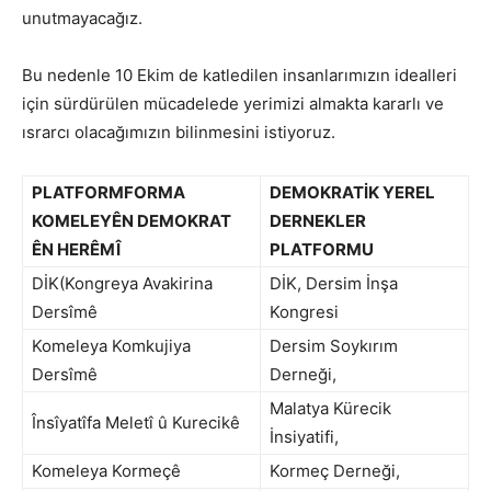
unutmayacağız.
Bu nedenle 10 Ekim de katledilen insanlarımızın idealleri
için sürdürülen mücadelede yerimizi almakta kararlı ve
ısrarcı olacağımızın bilinmesini istiyoruz.
PLATFORMFORMA
DEMOKRATİK YEREL
KOMELEYÊN DEMOKRAT
DERNEKLER
ÊN HERÊMÎ
PLATFORMU
DİK(Kongreya Avakirina
DİK, Dersim İnşa
Dersîmê
Kongresi
Komeleya Komkujiya
Dersim Soykırım
Dersîmê
Derneği,
Malatya Kürecik
Însîyatîfa Meletî û Kurecikê
İnsiyatifi,
Komeleya Kormeçê
Kormeç Derneği,