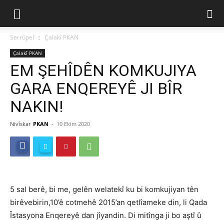
Serrûpel
Çalakî PKAN
Çalakî PKAN
EM ŞEHÎDÊN KOMKUJIYA
GARA ENQEREYÊ JI BÎR
NAKIN!
Nivîskar
PKAN
-
10 Ekim 2020
5 sal berê, bi me, gelên welatekî ku bi komkujiyan tên
birêvebirin,10’ê cotmehê 2015’an qetlîameke din, li Qada
Îstasyona Enqereyê dan jîyandin. Di mitînga ji bo aştî û