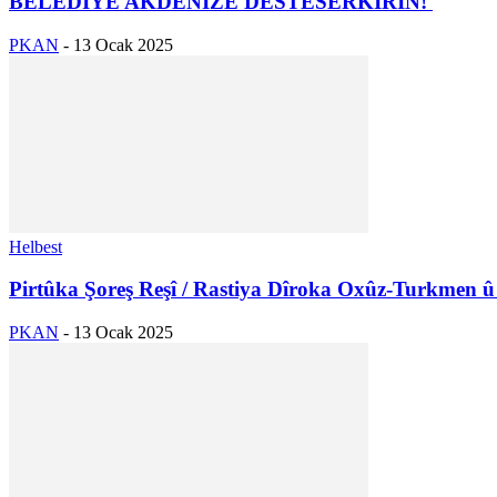
BELEDIYÊ AKDENIZÊ DESTESERKIRIN!
PKAN
-
13 Ocak 2025
Helbest
Pirtûka Şoreş Reşî / Rastiya Dîroka Oxûz-Turkmen 
PKAN
-
13 Ocak 2025