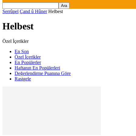
Serrûpel
Çand û Hûner
Helbest
Helbest
Özel İçerikler
En Son
Özel İçerikler
En Popülerler
Haftanın En Popülerleri
Değerlendirme Puanına Göre
Rastgele