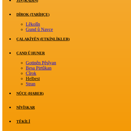
JİN (KADIN)
DÎROK (TARİHÇE)
Lêkolîn
Gund û Navçe
ÇALAKÎYÊN (ETKINLIKLER)
ÇAND Û HUNER
Gotinên Pêşîyan
Beşa Pirtûkan
Çîrok
Helbest
Stran
NÛÇE (HABER)
NIVÎSKAR
TÊKILÎ