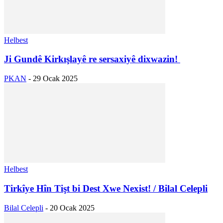
Helbest
Ji Gundê Kirkışlayê re sersaxiyê dixwazin!
PKAN
-
29 Ocak 2025
Helbest
Tirkîye Hîn Tişt bi Dest Xwe Nexist! / Bilal Celepli
Bilal Celepli
-
20 Ocak 2025