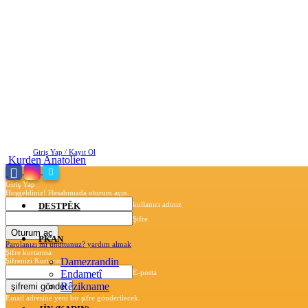
Perşembe, Ağustos 6, 2026
Giriş Yap / Kayıt Ol
Kurden Anatolien
Giriş Yap
Hoşgeldiniz! Hesabınızda oturum açın.
kullanıcı adınız
DESTPÊK
Şifre
PKAN
Parolanızı mı unuttunuz? yardım almak
Şifre kurtarma
Damezrandin
Şifrenizi Kurtarın
Endametî
E-posta
Rêzikname
Email adresine yeni bir şifre gönderilecek.