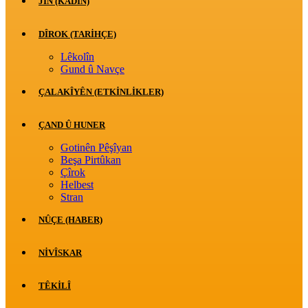
JİN (KADIN)
DÎROK (TARİHÇE)
Lêkolîn
Gund û Navçe
ÇALAKÎYÊN (ETKINLIKLER)
ÇAND Û HUNER
Gotinên Pêşîyan
Beşa Pirtûkan
Çîrok
Helbest
Stran
NÛÇE (HABER)
NIVÎSKAR
TÊKILÎ