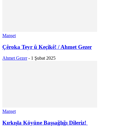
Manşet
Çêroka Teyr û Keçikê! / Ahmet Gezer
Ahmet Gezer
-
1 Şubat 2025
Manşet
Kırkışla Köyüne Başsağlığı Dileriz!