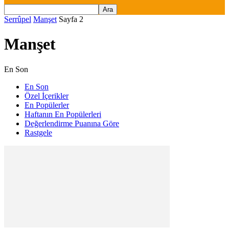
Serrûpel
Manşet
Sayfa 2
Manşet
En Son
En Son
Özel İçerikler
En Popülerler
Haftanın En Popülerleri
Değerlendirme Puanına Göre
Rastgele