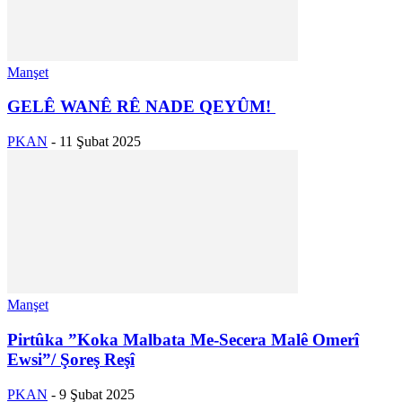
Manşet
GELÊ WANÊ RÊ NADE QEYÛM!
PKAN
-
11 Şubat 2025
Manşet
Pirtûka ”Koka Malbata Me-Secera Malê Omerî
Ewsi”/ Şoreş Reşî
PKAN
-
9 Şubat 2025