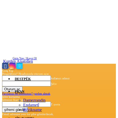
Perşembe, Ağustos 6, 2026
Giriş Yap / Kayıt Ol
Kurden Anatolien
Giriş Yap
Hoşgeldiniz! Hesabınızda oturum açın.
kullanıcı adınız
DESTPÊK
Şifre
PKAN
Parolanızı mı unuttunuz? yardım almak
Şifre kurtarma
Damezrandin
Şifrenizi Kurtarın
Endametî
E-posta
Rêzikname
Email adresine yeni bir şifre gönderilecek.